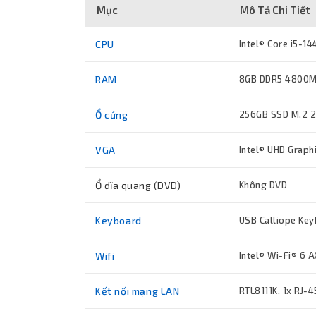
Mục
Mô Tả Chi Tiết
CPU
Intel® Core i5-1
RAM
8GB DDR5 4800Mh
Ổ cứng
256GB SSD M.2 2
VGA
Intel® UHD Graph
Ổ đĩa quang (DVD)
Không DVD
Keyboard
USB Calliope Key
Wifi
Intel® Wi-Fi® 6 
Kết nối mạng LAN
RTL8111K, 1x RJ-4