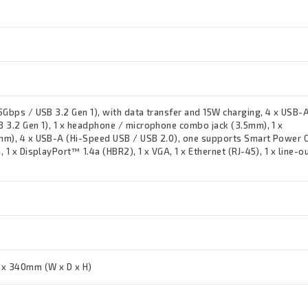
5Gbps / USB 3.2 Gen 1), with data transfer and 15W charging, 4 x USB-
 3.2 Gen 1), 1 x headphone / microphone combo jack (3.5mm), 1 x
m), 4 x USB-A (Hi-Speed USB / USB 2.0), one supports Smart Power O
 1 x DisplayPort™ 1.4a (HBR2), 1 x VGA, 1 x Ethernet (RJ-45), 1 x line-o
x 340mm (W x D x H)