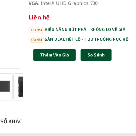
VGA
: Intel® UHD Graphics 730
Liên hệ
HIỆU NĂNG BỨT PHÁ - KHÔNG LO VỀ GIÁ
Ưu đãi
SĂN DEAL HẾT CỠ - TỰU TRƯỜNG RỰC RỠ
Ưu đãi
Thêm Vào Giỏ
So Sánh
SỐ KHÁC