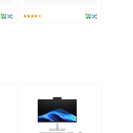
(≤15km)
hì. Đây
MI đến
 thống