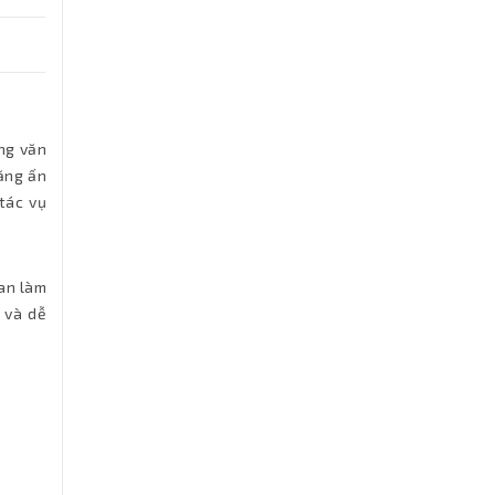
ng văn
năng ấn
tác vụ
ian làm
 và dễ