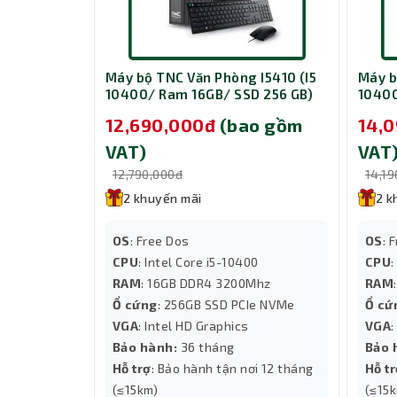
Hiệu suất xử lý mạnh mẽ
Nhờ được trang bị bộ vi xử lý Intel Core i5 thế 
 I5410 (I5
Máy bộ TNC Văn Phòng I5410 (I5
Máy b
mà các tác vụ văn phòng, ứng dụng quản lý dữ l
 500GB)
10400/ Ram 16GB/ SSD 256 GB)
10400
hình RAM thế hệ mới giúp truy xuất dữ liệu nhan
o gồm
12,690,000đ
(bao gồm
14,
VAT)
VAT
12,790,000đ
14,1
2 khuyến mãi
2 k
OS
: Free Dos
OS
: 
00
CPU
: Intel Core i5-10400
CPU
:
hz
RAM
: 16GB DDR4 3200Mhz
RAM
VMe NV3
Ổ cứng
: 256GB SSD PCIe NVMe
Ổ cứ
VGA
: Intel HD Graphics
VGA
:
Bảo hành:
36 tháng
Bảo 
ơi 12 tháng
Hỗ trợ
: Bảo hành tận nơi 12 tháng
Hỗ t
(≤15km)
(≤15