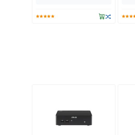
Lưu trữ tốc độ cao – Khởi động nhanh,
Ổ cứng SSD PCIe Gen 4 mang lại tốc độ đọc/ghi 
là yếu tố quan trọng đối với người dùng văn phòng
Kết nối đa dạng, linh hoạt
Máy tính để bàn Lenovo
ThinkCentre Neo 50t Ge
DisplayPort và cả VGA truyền thống, giúp bạn d
mạng. Khả năng hỗ trợ cả mạng LAN và Wi-Fi 6 man