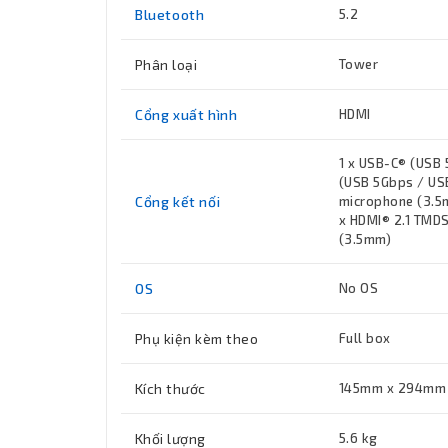
Bluetooth
5.2
Phân loại
Tower
Cổng xuất hình
HDMI
1 x USB-C® (USB 
(USB 5Gbps / USB
Cổng kết nối
microphone (3.5m
x HDMI® 2.1 TMDS,
(3.5mm)
OS
No OS
Phụ kiện kèm theo
Full box
Kích thước
145mm x 294mm 
Khối lượng
5.6 kg