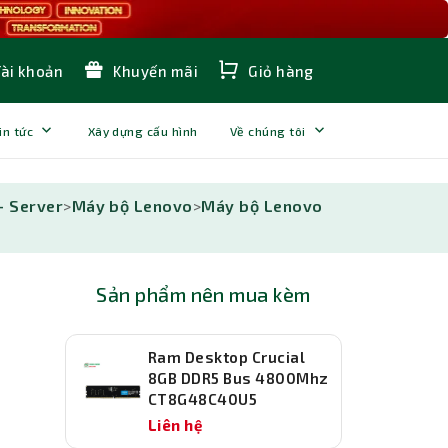
Tài khoản
Khuyến mãi
Giỏ hàng
in tức
Xây dựng cấu hình
Về chúng tôi
- Server
>
Máy bộ Lenovo
>
Máy bộ Lenovo
Sản phẩm nên mua kèm
Ram Desktop Crucial
8GB DDR5 Bus 4800Mhz
CT8G48C40U5
Liên hệ