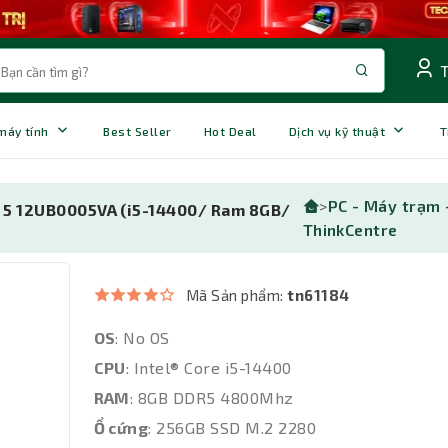
 máy tính
Best Seller
Hot Deal
Dịch vụ kỹ thuật
T
>
PC - Máy trạm 
 5 12UB0005VA (i5-14400/ Ram 8GB/
ThinkCentre
Mã Sản phẩm:
tn61184
OS
: No OS
CPU
: Intel® Core i5-14400
RAM
: 8GB DDR5 4800Mhz
Ổ cứng
: 256GB SSD M.2 2280