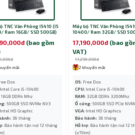
hệ thứ 14 mới nhất, Lenovo Neo 50t Gen 5 I5 cho khả năng xử lý nhan
ộ TNC Văn Phòng I5410 (I5
Máy bộ TNC Văn Phòng I5410
iệu, trình duyệt web nhiều tab hoặc phần mềm kế toán chuyên dụn
/ Ram 16GB/ SSD 500GB)
10400/ Ram 32GB/ SSD 50
h chóng, hỗ trợ mở rộng dễ dàng cho nhu cầu tương lai.
090,000đ
(bao gồm
17,190,000đ
(bao gồ
)
VAT)
90,000đ
17,290,000đ
huyến mãi
2 khuyến mãi
Free Dos
OS
: Free Dos
 Intel Core i5-10400
CPU
: Intel Core i5-10400
: 16GB DDR4 Mhz
RAM
: 32GB DDR4 3200Mhz
ng
: 500GB SSD NVMe NV3
Ổ cứng
: 500GB SSD PCIe NV
 Intel HD Graphic
VGA
: Intel HD Graphics
hành:
36 tháng
Bảo hành:
36 tháng
rợ
: Bảo hành tận nơi 12 tháng
Hỗ trợ
: Bảo hành tận nơi 12 
km)
(≤15km)