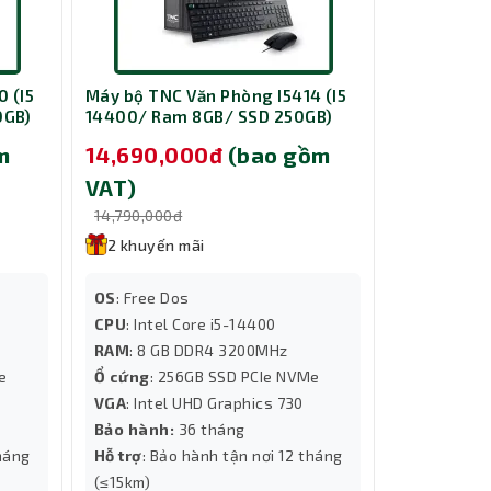
h, mượt
 (I5
Máy bộ TNC Văn Phòng I5414 (I5
Máy bộ TNC
g. Cấu
0GB)
14400/ Ram 8GB/ SSD 250GB)
14400/ Ra
m
14,690,000đ
(bao gồm
14,690,
VAT)
VAT)
14,790,000đ
14,790,000
2 khuyến mãi
2 khuyến
OS
: Free Dos
OS
: Free D
CPU
: Intel Core i5-14400
CPU
: Intel
RAM
: 8 GB DDR4 3200MHz
RAM
: 8 G
Me
Ổ cứng
: 256GB SSD PCIe NVMe
Ổ cứng
: 5
VGA
: Intel UHD Graphics 730
NV3
Bảo hành:
36 tháng
VGA
: Intel
tháng
Hỗ trợ
: Bảo hành tận nơi 12 tháng
Bảo hành:
(≤15km)
Hỗ trợ
: Bả