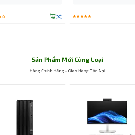
Sản Phẩm Mới Cùng Loại
Hàng Chính Hãng - Giao Hàng Tận Nơi
 truy xuất tức thì
cực nhanh, giúp máy khởi động và truy cập phần mềm gần như tức t
 hiện đại, nơi tốc độ và hiệu suất đóng vai trò quyết định.
n 5 I5 được trang bị đầy đủ cổng kết nối hiện đại, từ USB-C, HD
ễ dàng kết nối với màn hình, máy chiếu, thiết bị ngoại vi hay hệ
g lại sự linh hoạt trong mọi môi trường làm việc.