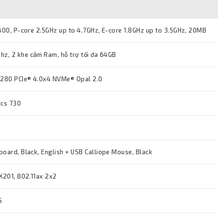
4400, P-core 2.5GHz up to 4.7GHz, E-core 1.8GHz up to 3.5GHz, 20MB
z, 2 khe cắm Ram, hỗ trợ tối đa 64GB
280 PCIe® 4.0x4 NVMe® Opal 2.0
ics 730
board, Black, English + USB Calliope Mouse, Black
AX201, 802.11ax 2x2
5