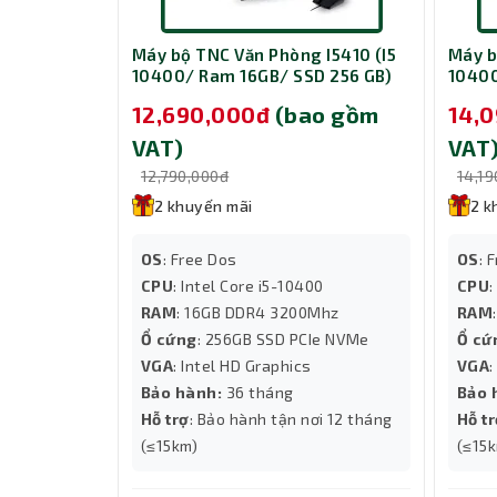
Dell 71031733 với 16GB DDR5 RAM up to 4400MH
máy trạm này cung cấp không chỉ khả năng xử lý 
Tính Năng Kết Nối Đa dạng:
 I5410 (I5
Máy bộ TNC Văn Phòng I5410 (I5
Máy b
 500GB)
10400/ Ram 16GB/ SSD 256 GB)
10400
Dell Precision 3660 Tower với các cổng kết nố
o gồm
12,690,000đ
(bao gồm
14,
Displayport, máy trạm này giúp bạn dễ dàng kết n
VAT)
VAT
12,790,000đ
14,1
2 khuyến mãi
2 k
OS
: Free Dos
OS
: 
00
CPU
: Intel Core i5-10400
CPU
:
hz
RAM
: 16GB DDR4 3200Mhz
RAM
VMe NV3
Ổ cứng
: 256GB SSD PCIe NVMe
Ổ cứ
VGA
: Intel HD Graphics
VGA
:
Bảo hành:
36 tháng
Bảo 
ơi 12 tháng
Hỗ trợ
: Bảo hành tận nơi 12 tháng
Hỗ t
(≤15km)
(≤15