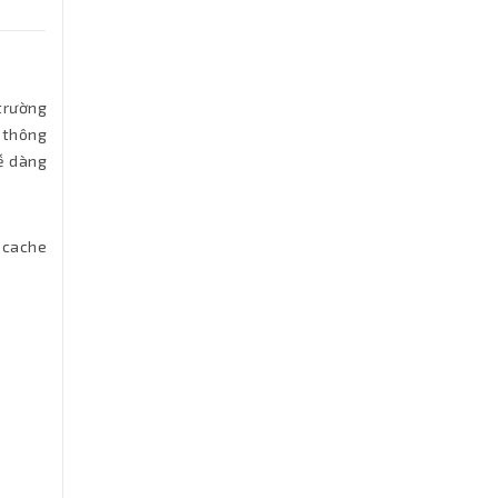
trường
ệ thông
ễ dàng
ớ cache