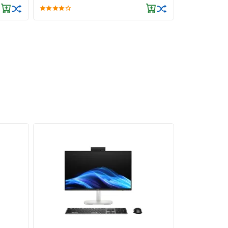
ỉ trong
mạnh và
úp bạn