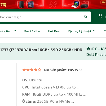
 máy tính
Best Seller
Hot Deal
Dịch vụ kỹ thuật
T
>
PC - M
31733 (i7 13700/ Ram 16GB/ SSD 256GB/ HDD
Dell Preci
Mã Sản phẩm:
tn53535
OS
: Ubuntu
CPU
: Intel Core i7-13700 up to ...
RAM
: 16GB DDR5 up to 4400MHz ...
Ổ cứng
: 256GB PCIe NVMe ...