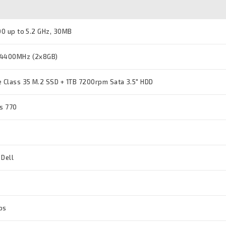
700 up to 5.2 GHz, 30MB
 4400MHz (2x8GB)
 Class 35 M.2 SSD + 1TB 7200rpm Sata 3.5" HDD
cs 770
 Dell
ps