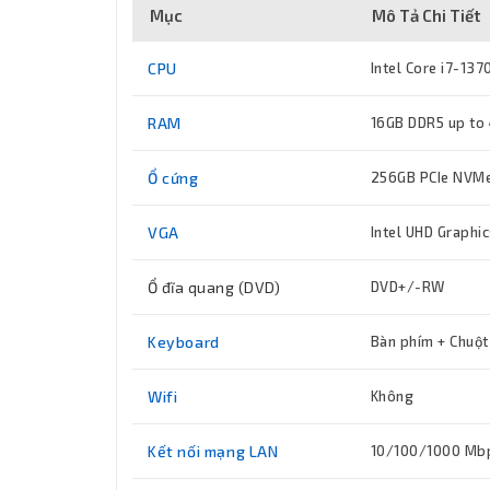
Mục
Mô Tả Chi Tiết
CPU
Intel Core i7-13
RAM
16GB DDR5 up to
Ổ cứng
256GB PCIe NVMe
VGA
Intel UHD Graphi
Ổ đĩa quang (DVD)
DVD+/-RW
Keyboard
Bàn phím + Chuột
Wifi
Không
Kết nối mạng LAN
10/100/1000 Mb