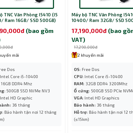
z và ổ cứng SSD PCIe NVMe 256GB kết hợp với ổ cứng HDD 1TB 72
mạnh mẽ mà còn không gian lưu trữ đủ lớn cho dữ liệu của bạn.
ộ TNC Văn Phòng I5410 (I5
Máy bộ TNC Văn Phòng I5410
/ Ram 16GB/ SSD 500GB)
10400/ Ram 32GB/ SSD 50
i đa dạng như USB, DisplayPort, RJ45 Ethernet port và cổng xuất
090,000đ
(bao gồm
17,190,000đ
(bao gồ
ối với các thiết bị và mạng một cách linh hoạt.
)
VAT)
90,000đ
17,290,000đ
huyến mãi
2 khuyến mãi
Free Dos
OS
: Free Dos
 Intel Core i5-10400
CPU
: Intel Core i5-10400
: 16GB DDR4 Mhz
RAM
: 32GB DDR4 3200Mhz
ng
: 500GB SSD NVMe NV3
Ổ cứng
: 500GB SSD PCIe NV
 Intel HD Graphic
VGA
: Intel HD Graphics
hành:
36 tháng
Bảo hành:
36 tháng
rợ
: Bảo hành tận nơi 12 tháng
Hỗ trợ
: Bảo hành tận nơi 12 
km)
(≤15km)