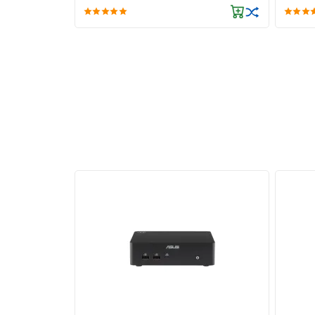
Độ Bền và Tin Cậy:
Máy tính Dell
Precision được xây dựng với chất l
quá trình sử dụng. Điều này giúp bạn tập trung v
Kết Luận:
Máy Trạm Dell Precision 3660 Tower I7 (71031733
tính linh hoạt cho các chuyên gia công nghệ. 
hoàn thành mọi dự án một cách dễ dàng và hiệu 