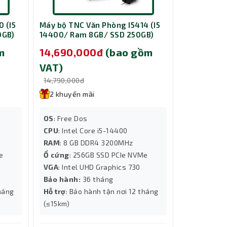
00rpm,
 (I5
Máy bộ TNC Văn Phòng I5414 (I5
Máy bộ TNC
0GB)
14400/ Ram 8GB/ SSD 250GB)
14400/ Ra
 hình
m
14,690,000đ
(bao gồm
14,690,
VAT)
VAT)
14,790,000đ
14,790,000
2 khuyến mãi
2 khuyến
OS
: Free Dos
OS
: Free D
CPU
: Intel Core i5-14400
CPU
: Intel
RAM
: 8 GB DDR4 3200MHz
RAM
: 8 G
Me
Ổ cứng
: 256GB SSD PCIe NVMe
Ổ cứng
: 5
VGA
: Intel UHD Graphics 730
NV3
Bảo hành:
36 tháng
VGA
: Intel
tháng
Hỗ trợ
: Bảo hành tận nơi 12 tháng
Bảo hành:
(≤15km)
Hỗ trợ
: Bả
(≤15km)