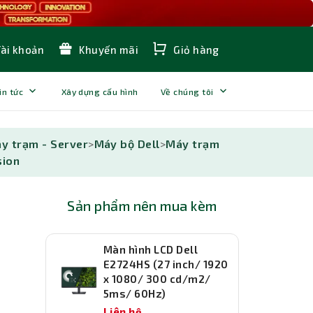
Tài khoản
Khuyến mãi
Giỏ hàng
in tức
Xây dựng cấu hình
Về chúng tôi
áy trạm - Server
>
Máy bộ Dell
>
Máy trạm
sion
Sản phẩm nên mua kèm
Màn hình LCD Dell
E2724HS (27 inch/ 1920
x 1080/ 300 cd/m2/
5ms/ 60Hz)
Liên hệ