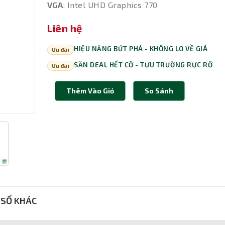
VGA
: Intel UHD Graphics 770
Liên hệ
HIỆU NĂNG BỨT PHÁ - KHÔNG LO VỀ GIÁ
Ưu đãi
SĂN DEAL HẾT CỠ - TỰU TRƯỜNG RỰC RỠ
Ưu đãi
Thêm Vào Giỏ
So Sánh
SỐ KHÁC