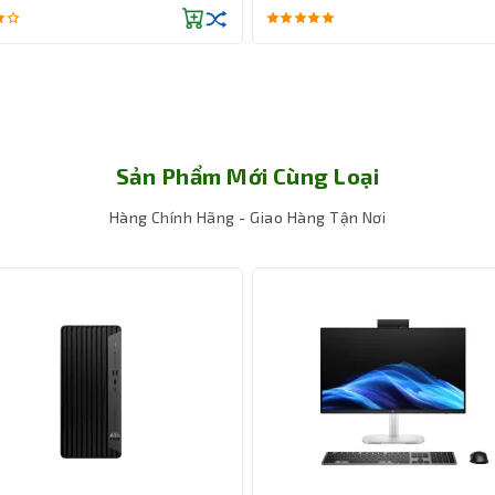
Sản Phẩm Mới Cùng Loại
Hàng Chính Hãng - Giao Hàng Tận Nơi
iệu chắc chắn và có thiết kế tower, đảm bảo tính ổn định và bền b
ào công việc của mình mà không cần lo lắng về vấn đề kỹ thuật.
) là một lựa chọn tuyệt vời cho môi trường Ubuntu, mang lại sức 
Với hiệu suất và tính đa nhiệm mạnh mẽ, máy trạm 3660 này sẽ gi
quả.