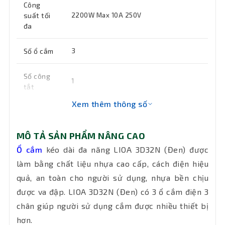
Công
suất tối
2200W Max 10A 250V
đa
Số ổ cắm
3
Số công
1
tắt
Xem thêm thông số
Số lõi dây
2
MÔ TẢ SẢN PHẨM NÂNG CAO
Bảo hành
12 tháng
Ổ cắm
kéo dài đa năng LIOA 3D32N (Đen) được
làm bằng chất liệu nhựa cao cấp, cách điện hiệu
quả, an toàn cho người sử dụng, nhựa bền chịu
được va đập. LIOA 3D32N (Đen) có 3 ổ cắm điện 3
chân giúp người sử dụng cắm được nhiều thiết bị
hơn.