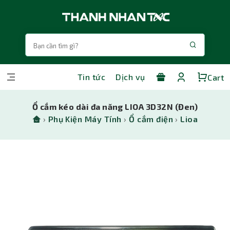
Tin tức
Dịch vụ
Cart
Ổ cắm kéo dài đa năng LIOA 3D32N (Đen)
›
Phụ Kiện Máy Tính
›
Ổ cắm điện
›
Lioa