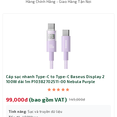
Hàng Chính Hãng - Giao Hàng Tận Nơi
Ổ cắm
kéo dài đa năng LIOA 3D32N (Đen) có công
tắc tắt bật giúp bạn dễ dàng kiểm soát dòng điện
trong ổ, đảm bảo an toàn.
Cáp sạc nhanh Type-C to Type-C Baseus Display 2
100W dài 1m P10382702511-00 Nebula Purple
99,000đ
(bao gồm VAT)
149,000đ
Tính năng
: Sạc và truyền dữ liệu