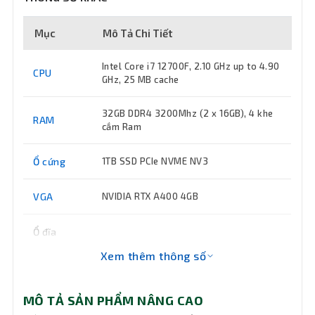
Mục
Mô Tả Chi Tiết
Intel Core i7 12700F, 2.10 GHz up to 4.90
CPU
GHz, 25 MB cache
32GB DDR4 3200Mhz (2 x 16GB), 4 khe
RAM
cắm Ram
Ổ cứng
1TB SSD PCIe NVME NV3
VGA
NVIDIA RTX A400 4GB
Ổ đĩa
quang
Không DVD
Xem thêm thông số
(DVD)
Keyboard
Không đi
MÔ TẢ SẢN PHẨM NÂNG CAO