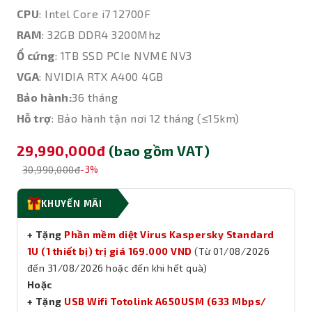
CPU
: Intel Core i7 12700F
RAM
: 32GB DDR4 3200Mhz
Ổ cứng
: 1TB SSD PCIe NVME NV3
VGA
: NVIDIA RTX A400 4GB
Bảo hành:
36 tháng
Hỗ trợ
: Bảo hành tận nơi 12 tháng (≤15km)
29,990,000đ
(bao gồm VAT)
30,990,000đ
-3%
KHUYẾN MÃI
+ Tặng
Phần mềm diệt Virus Kaspersky Standard
1U (1 thiết bị) trị giá 169.000 VND
(Từ 01/08/2026
đến 31/08/2026 hoặc đến khi hết quà)
Hoặc
+ Tặng
USB Wifi Totolink A650USM (633 Mbps/