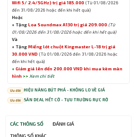
Wifi 5/ 2.4/5GHz) trị giá 185.000
(Từ 01/08/2026
đến 31/08/2026 hoặc đến khi hết quà)
Hoặc
+ Tặng
Loa Soundmax A130 trị giá 209.000
(Từ
01/08/2026 đến 31/08/2026 hoặc đến khi hết quà)
Và
+ Tặng
Miếng lót chuột Kingmaster L-18 trị giá
30.000 VND
(Từ 01/08/2026 đến 31/08/2026 hoặc
đến khi hết quà)
+
Giảm giá lên đến 200.000 VND khi mua kèm màn
hình
>>
Xem chi tiết
HIỆU NĂNG BỨT PHÁ - KHÔNG LO VỀ GIÁ
Ưu đãi
SĂN DEAL HẾT CỠ - TỰU TRƯỜNG RỰC RỠ
Ưu đãi
CÁC THÔNG SỐ
ĐÁNH GIÁ
THÔNG SỐ KHÁC