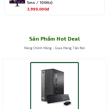
5ms / 100Hz)
RAM 32GB DDR4 3200MHz được xem là “điểm ngọt” cho
3,990,000đ
workstation làm việc hiện đại. Trong thực tế, khi dung
lượng RAM đủ lớn, máy sẽ ít phải dùng ổ cứng làm bộ nhớ
tạm, từ đó giảm tình trạng chậm và giật khi mở nhiều ứng
dụng hoặc thao tác với file dự án nặng. Điều này đặc
biệt có lợi khi bạn làm việc với các file nhiều lớp, dự án
Sản Phẩm Hot Deal
có nhiều thành phần hoặc khi bạn mở nhiều phần mềm
hỗ trợ cùng lúc như chat nội bộ, email, quản lý dự án,
Hàng Chính Hãng - Giao Hàng Tận Nơi
trình duyệt và công cụ chỉnh sửa.
Ngoài trải nghiệm mượt, RAM lớn còn mang lại sự yên
tâm. Bạn có thể mở thêm tài liệu, thêm cửa sổ phần
mềm, thêm file tham chiếu mà không phải lo “dọn RAM”
liên tục. Máy có 4 khe cắm RAM, nên về lâu dài bạn vẫn
có lộ trình nâng cấp rõ ràng nếu nhu cầu tăng lên, ví dụ
khi dự án nặng hơn, khi bạn cần chạy thêm máy ảo hoặc
khi bạn muốn mở nhiều môi trường làm việc song song.