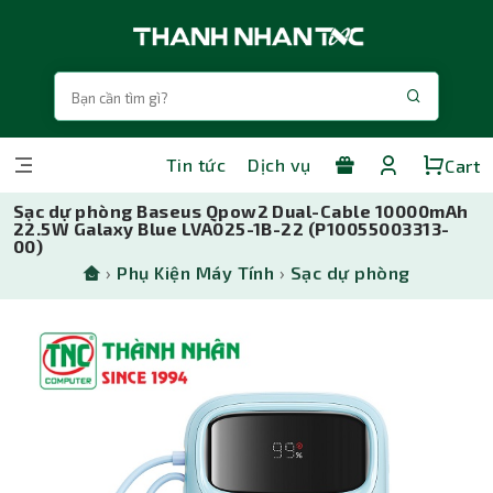
Tin tức
Dịch vụ
Cart
Sạc dự phòng Baseus Qpow2 Dual-Cable 10000mAh
22.5W Galaxy Blue LVA025-1B-22 (P10055003313-
00)
›
Phụ Kiện Máy Tính
›
Sạc dự phòng