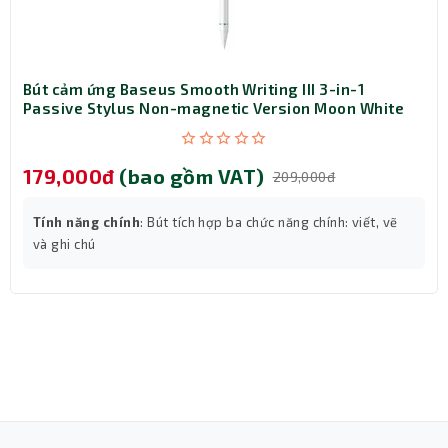
tải, quá nhiệt và ngắn mạch.
- Sử dụng pin Lithium Polymer, có tuổi thọ cao và an toàn
hơn so với các loại pin khác.
Bút cảm ứng Baseus Smooth Writing III 3-in-1
Passive Stylus Non-magnetic Version Moon White
(LVN080-NM-WH)
179,000đ
(bao gồm VAT)
209,000đ
Tính năng chính
: Bút tích hợp ba chức năng chính: viết, vẽ
và ghi chú