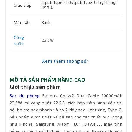
Input: Type-C; Output: Type-C; Lightning;
Giao tiếp
USB A
Màu sắc
Xanh
Công
22.5W
suất
Khối
Xem thêm thông số
246g
lượng
MÔ TẢ SẢN PHẨM NÂNG CAO
Bảo hành
12 tháng
Giới thiệu sản phẩm
Sạc dự phòng
Baseus Qpow2 Dual-Cable 10000mAh
22.5W với công suất 22.5W, tích hợp màn hình hiển thị
số, hỗ trợ sạc nhanh và có 2 dây sạc Lightning, Type C.
Sản phẩm được thiết kế để sạc cho các thiết bị di động
như iPhone, Samsung, Xiaomi, LG, Huawei...., máy tính
bảng và các thiết bị khác. Bên cạnh đó, Baseus Qpow2