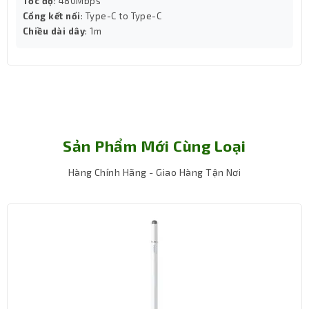
Tốc độ
: 480Mbps
- Trang bị 4 cổng sạc, cho phép bạn sạc cùng lúc 4 thiết
Cổng kết nối
: Type-C to Type-C
bị di động khác nhau.
Chiều dài dây
: 1m
Sản Phẩm Mới Cùng Loại
Hàng Chính Hãng - Giao Hàng Tận Nơi
- Công nghệ bảo vệ an toàn đa lớp bao gồm bảo vệ quá