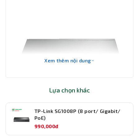
Kích
294 mm x 180 mm x 44 mm
thước
Bảo hành
36 tháng
Xem thêm nội dung
Lựa chọn khác
TP-Link SG1008P (8 port/ Gigabit/
PoE)
990,000đ