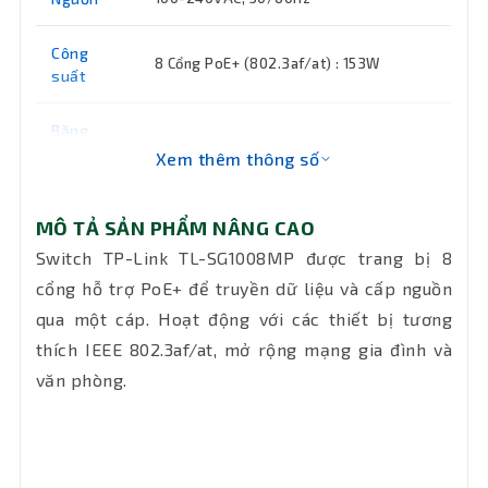
Công
8 Cổng PoE+ (802.3af/at) : 153W
suất
Băng
thông
Xem thêm thông số
16 Gbps
chuyển
mạch
MÔ TẢ SẢN PHẨM NÂNG CAO
MAC
Switch TP-Link TL-SG1008MP được trang bị 8
Address
4K
cổng hỗ trợ PoE+ để truyền dữ liệu và cấp nguồn
Table
qua một cáp. Hoạt động với các thiết bị tương
thích IEEE 802.3af/at, mở rộng mạng gia đình và
Tính năng ưu tiên, Kiểm soát luồng
Tính
IEEE802.3x cho chế độ Full-Duplex và
văn phòng.
năng
Backpressure cho chế độ Half-Duplex,
Tự động học và tự động lão hóa địa chỉ
chính
Mac