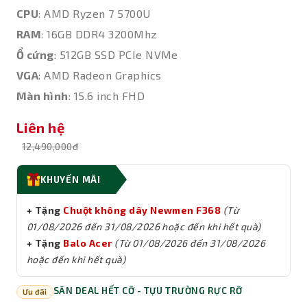
CPU
: AMD Ryzen 7 5700U
RAM
: 16GB DDR4 3200Mhz
Ổ cứng
: 512GB SSD PCIe NVMe
VGA
: AMD Radeon Graphics
Màn hình
: 15.6 inch FHD
Liên hệ
12,490,000đ
KHUYẾN MÃI
+ Tặng
Chuột không dây Newmen F368
(Từ
01/08/2026 đến 31/08/2026
hoặc đến khi hết quà)
+ Tặng
Balo Acer
(Từ
01/08/2026 đến 31/08/2026
hoặc đến khi hết quà)
SĂN DEAL HẾT CỠ - TỰU TRƯỜNG RỰC RỠ
Ưu đãi