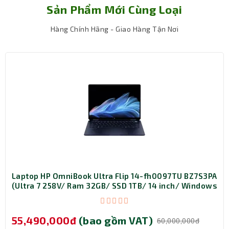
Bảo hành
12 tháng
Sản Phẩm Mới Cùng Loại
Hàng Chính Hãng - Giao Hàng Tận Nơi
Laptop HP OmniBook Ultra Flip 14-fh0097TU BZ7S3PA
Đồ họa ấn tượng với AMD Radeon Graphics
(Ultra 7 258V/ Ram 32GB/ SSD 1TB/ 14 inch/ Windows
11 Home/ 1Y/ Xanh)
Laptop Acer Aspire Lite 15 được trang bị
AMD Radeon
Graphics
, mang đến khả năng xử lý đồ họa tốt cho các
55,490,000đ
(bao gồm VAT)
60,000,000đ
ứng dụng văn phòng, giải trí đa phương tiện và các tựa