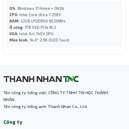
game nhẹ. Nhờ tấm nền
IPS 60Hz
, màu sắc hiển thị chân
OS
: Windows 11 Home + OH24
thực, góc nhìn rộng, hỗ trợ tối đa cho nhu cầu học tập,
CPU
: Intel Core Ultra 7 258V
làm việc và giải trí.
RAM
: 32GB LPDDR5X 8533MHz
Ổ cứng
: 1TB SSD PCIe M.2
VGA
: Intel Arc 140V GPU
Màn hình
: 14.0" 2.8K OLED Touch
Tên công ty tiếng việt: CÔNG TY TNHH TIN HỌC THÀNH
NHÂN.
Tên công ty tiếng anh: Thanh Nhan Co., Ltd.
Thành Nhân TNC
Công ty
Trợ lý AI • Phản hồi tức thì