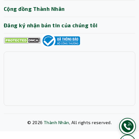
Cộng đồng Thành Nhân
Đăng ký nhận bản tin của chúng tôi
Kết nối đa dạng, hỗ trợ công việc hiệu quả
Laptop Acer Aspire Lite 15 AL15-41P-R3U5 có đầy đủ các
cổng kết nối cần thiết, bao gồm:
1 x USB Type-C hỗ trợ DisplayPort, USB 3.2
Gen 1
3 x USB Standard-A hỗ trợ USB 3.2 Gen 1
HDMI 1.4, dễ dàng kết nối với màn hình lớn
Khe cắm thẻ microSD, hỗ trợ mở rộng bộ nhớ
lên đến 512GB
Jack tai nghe 3.5mm, tích hợp micro
©
2026
Thành Nhân
, All rights reserved.
Máy còn hỗ trợ WiFi 6 (802.11ax) và Bluetooth 5.1, đảm
bảo tốc độ kết nối mạng nhanh, ổn định.