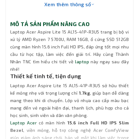
Xem thêm thông số
VGA
AMD Radeon Graphics
Chip AI
Không
MÔ TẢ SẢN PHẨM NÂNG CAO
Laptop Acer Aspire Lite 15 AL15-41P-R3U5 trang bị bộ vi
Ổ đĩa
xử lý AMD Ryzen 7 5700U, RAM 16GB, ổ cứng SSD 512GB
quang
Không DVD
cùng màn hình 15.6 inch Full HD IPS, đáp ứng tốt mọi nhu
(DVD)
cầu từ học tập, làm việc đến giải trí. Hãy cùng Thành
Nhân TNC tìm hiểu chi tiết về
laptop
này ngay sau đây
Pin
58Wh 3-cell
nhé!
Thiết kế tinh tế, tiện dụng
Keyboard
Tiêu chuẩn
Laptop Acer Aspire Lite 15 AL15-41P-R3U5 sở hữu thiết
kế mỏng nhẹ với trọng lượng chỉ
1.7kg
, giúp bạn dễ dàng
Đèn bàn
Không đèn bàn phím
mang theo khi di chuyển. Lớp vỏ nhựa cao cấp màu bạc
phím
mang đến vẻ ngoài hiện đại, thanh lịch, phù hợp cho cả
học sinh, sinh viên và dân văn phòng.
Chất liệu
Nhựa
Laptop Acer
có màn hình
15.6 inch Full HD IPS Slim
Bezel
, viền mỏng, hỗ trợ công nghệ Acer ComfyView
Wifi
802.11a/b/g/n/ac+ax
giúp giảm ánh sáng chói, bảo vệ mắt khi làm việc trong