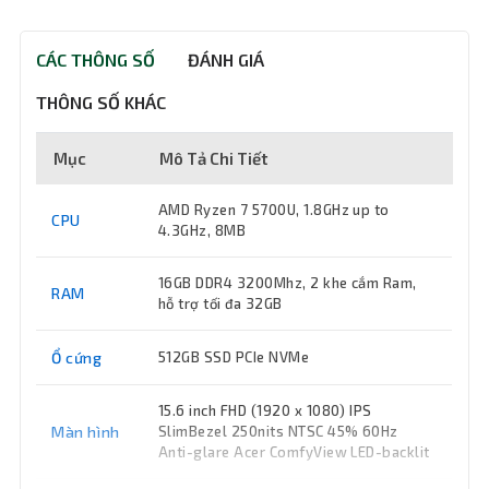
CÁC THÔNG SỐ
ĐÁNH GIÁ
THÔNG SỐ KHÁC
Mục
Mô Tả Chi Tiết
AMD Ryzen 7 5700U, 1.8GHz up to
CPU
4.3GHz, 8MB
16GB DDR4 3200Mhz, 2 khe cắm Ram,
RAM
hỗ trợ tối đa 32GB
Ổ cứng
512GB SSD PCIe NVMe
15.6 inch FHD (1920 x 1080) IPS
Màn hình
SlimBezel 250nits NTSC 45% 60Hz
Anti-glare Acer ComfyView LED-backlit