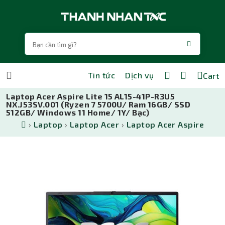
Tin tức
Dịch vụ
Cart
Laptop Acer Aspire Lite 15 AL15-41P-R3U5
NX.J53SV.001 (Ryzen 7 5700U/ Ram 16GB/ SSD
512GB/ Windows 11 Home/ 1Y/ Bạc)
›
Laptop
›
Laptop Acer
›
Laptop Acer Aspire