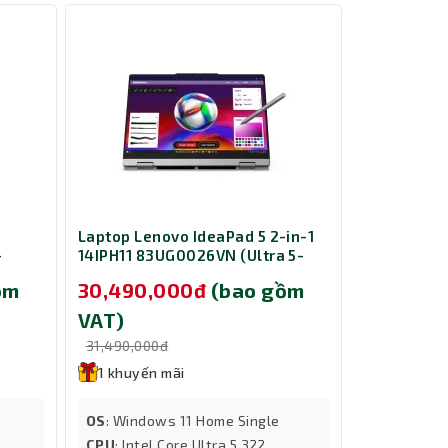
Laptop Lenovo IdeaPad 5 2-in-1
Laptop Gig
-
14IPH11 83UG0026VN (Ultra 5-
GA6H A16-
B/
322/ Ram 16GB/ SSD 512GB/ 14
13420H/ R
ồm
30,490,000đ
(bao gồm
25,890,
s 11
inch/ Windows 11 Home/ 2Y/
RTX 4050 6
Xám)
Windows 11
VAT)
VAT)
31,490,000đ
26,890,000
1 khuyến mãi
1 khuyến
OS
: Windows 11 Home Single
OS
: Windo
CPU
: Intel Core Ultra 5 322
CPU
: Intel