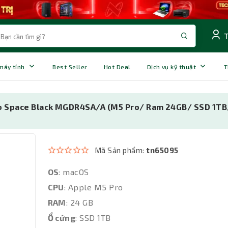
 máy tính
Best Seller
Hot Deal
Dịch vụ kỹ thuật
T
ro Space Black MGDR4SA/A (M5 Pro/ Ram 24GB/ SSD 1TB
Mã Sản phẩm:
tn65095
OS
: macOS
CPU
: Apple M5 Pro
RAM
: 24 GB
Ổ cứng
: SSD 1TB