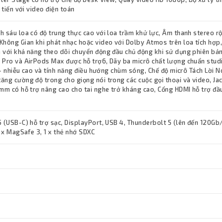
 tiến với video điện toán
h sáu loa có độ trung thực cao với loa trầm khử lực, Âm thanh stereo r
Không Gian khi phát nhạc hoặc video với Dolby Atmos trên loa tích hợp
 với khả năng theo dõi chuyển động đầu chủ động khi sử dụng phiên bả
 Pro và AirPods Max được hỗ trợ6, Dãy ba micrô chất lượng chuẩn stud
u – nhiễu cao và tính năng điều hướng chùm sóng, Chế độ micrô Tách Lời N
ăng cường độ trong cho giọng nói trong các cuộc gọi thoại và video, Ja
 mm có hỗ trợ nâng cao cho tai nghe trở kháng cao, Cổng HDMI hỗ trợ đầ
h
 (USB-C) hỗ trợ sạc, DisplayPort, USB 4, Thunderbolt 5 (lên đến 120Gb/
1 x MagSafe 3, 1 x thẻ nhớ SDXC