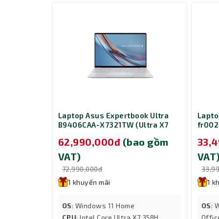
ly 14 G11
Laptop Asus Expertbook Ultra
Lapto
8K0H6AV
B9406CAA-X7321TW (Ultra X7
fr002
GB/ SSD
358H/ RAM 32GB/ SSD 1TB/ 14in
255H/
ao gồm
62,990,000đ
(bao gồm
33,
/ 14 inch/
OLED/ Touch/ Windows 11
Offic
Home/ 3Y)
11 Ho
VAT)
VAT
72,990,000đ
33,9
1 khuyến mãi
1 k
OS
: Windows 11 Home
OS
: 
 155H
CPU
: Intel Core Ultra X7 358H
Offic