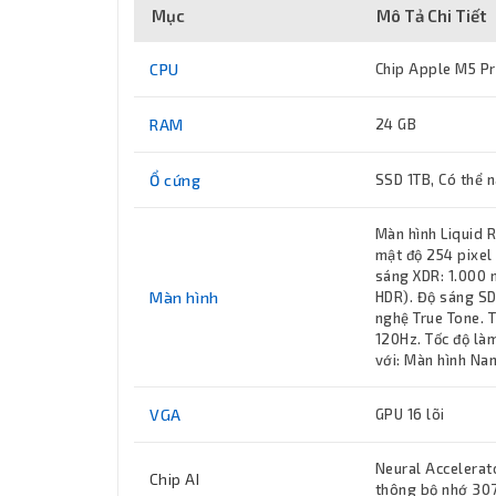
Mục
Mô Tả Chi Tiết
CPU
Chip Apple M5 Pro,
RAM
24 GB
Ổ cứng
SSD 1TB, Có thể 
Màn hình Liquid 
mật độ 254 pixel
sáng XDR: 1.000 n
Màn hình
HDR). Độ sáng SDR
nghệ True Tone. 
120Hz. Tốc độ là
với: Màn hình Na
VGA
GPU 16 lõi
Neural Accelerato
Chip AI
thông bộ nhớ 30