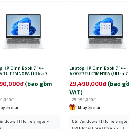
p HP OmniBook 7 14-
Laptop HP OmniBook 7 14-
4TU C1MN0PA (Ultra 7-
fr0027TU C1MN1PA (Ultra 7
 Ram 32GB/ SSD 512GB/
255U/ Ram 16GB/ SSD 512G
490,000đ
(bao gồm
29,490,000đ
(bao g
e/ Microsoft 365/ Windows
Office/ Microsoft/ Window
me/ 1Y/ Bạc)
Home/ 1Y/ Bạc)
)
VAT)
90,000đ
29,990,000đ
huyến mãi
1 khuyến mãi
Windows 11 Home Single +
OS
: Windows 11 Home Single
e
CPU
: Intel Core Ultra 7 255U