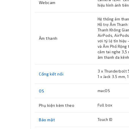
Webcam
hiệu hình ảnh tiên
Hệ thống âm than
Hỗ trợ Âm Thanh 
Thanh Không Gian
AirPods, AirPods
Âm thanh
với tỷ lệ tín hiệ
và Âm Phổ Rộng t
cắm tai nghe 3,5
âm thanh đa kên
3 x Thunderbolt 5
Cổng kết nối
1 x Jack 3.5 mm, 
OS
macOS
Phụ kiện kèm theo
Full box
Bảo mật
Touch ID