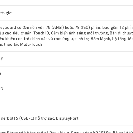
att-giờ
eyboard có đèn nền với: 78 (ANSI) hoặc 79 (ISO) phím, bao gồm 12 phí
ều cao tiêu chuẩn, Touch ID, Cảm biến ánh sáng môi trường, Bàn di chuột
ều khiển con trỏ chính xác và cảm ứng lực; hỗ trợ Bấm Mạnh, bộ tăng tốc
ác thao tác Multi‑Touch
hế
)
AN
nderbolt 5 (USB-C) hỗ trợ sạc, DisplayPort
er Stage có hỗ trợ chế độ Desk View, Quay video HD 1080p, Bộ xử lý tí