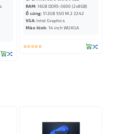
/s
RAM
: 16GB DDR5-5600 (2x8GB)
RAM
: 16G
4
Ổ cứng
: 512GB SSD M.2 2242
Ổ cứng
: 5
VGA
: Intel Graphics
VGA
: RTX 
Màn hình
: 14 inch WUXGA
Màn hình
:
WUXGA 165H