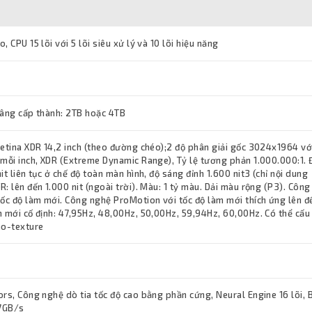
 CPU 15 lõi với 5 lõi siêu xử lý và 10 lõi hiệu năng
nâng cấp thành: 2TB hoặc 4TB
Retina XDR 14,2 inch (theo đường chéo);2 độ phân giải gốc 3024x1964 vớ
 mỗi inch, XDR (Extreme Dynamic Range), Tỷ lệ tương phản 1.000.000:1. 
it liên tục ở chế độ toàn màn hình, độ sáng đỉnh 1.600 nit3 (chỉ nội dung
: lên đến 1.000 nit (ngoài trời). Màu: 1 tỷ màu. Dải màu rộng (P3). Công
Tốc độ làm mới. Công nghệ ProMotion với tốc độ làm mới thích ứng lên đ
m mới cố định: 47,95Hz, 48,00Hz, 50,00Hz, 59,94Hz, 60,00Hz. Có thể cấu
no-texture
rs, Công nghệ dò tia tốc độ cao bằng phần cứng, Neural Engine 16 lõi,
7GB/s