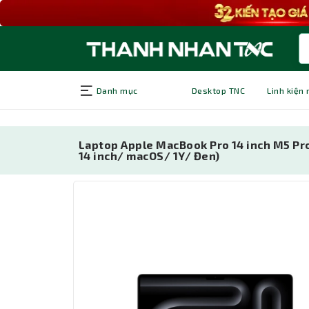
Danh mục
Desktop TNC
Linh kiện
Laptop Apple MacBook Pro 14 inch M5 P
14 inch/ macOS/ 1Y/ Đen)