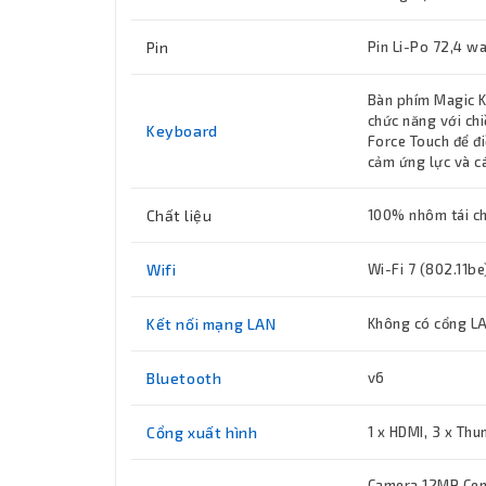
Pin
Pin Li-Po 72,4 w
Bàn phím Magic K
chức năng với chi
Keyboard
Force Touch để đi
cảm ứng lực và c
Chất liệu
100% nhôm tái c
Wifi
Wi-Fi 7 (802.11be
Kết nối mạng LAN
Không có cổng L
Bluetooth
v6
Cổng xuất hình
1 x HDMI, 3 x Thu
Camera 12MP Cent