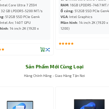
 Intel Core Ultra 7 255H
RAM
: 16GB LPDDR5-7467 MT
: 32 GB LPDDR5-5200 MT/s
Ổ cứng
: 512GB SSD PCIe Gen
ng
: 512GB SSD PCIe Gen4
VGA
: Intel Graphics
: Intel Arc 140T GPU
Màn hình
: 14 inch 2K (1920 x
hình
: 14 inch 2K (1920 x
1200)
)
Sản Phẩm Mới Cùng Loại
Hàng Chính Hãng - Giao Hàng Tận Nơi