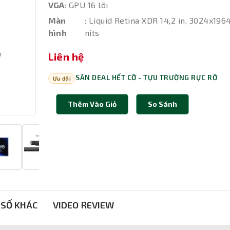
VGA
: GPU 16 lõi
Màn
: Liquid Retina XDR 14,2 in, 3024x196
hình
nits
Liên hệ
SĂN DEAL HẾT CỠ - TỰU TRƯỜNG RỰC RỠ
Ưu đãi
Thêm Vào Giỏ
So Sánh
SỐ KHÁC
VIDEO REVIEW