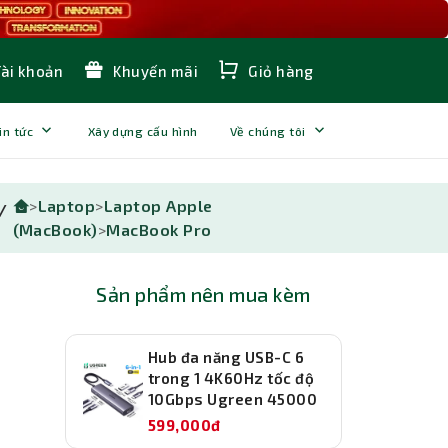
Tài khoản
Khuyến mãi
Giỏ hàng
in tức
Xây dựng cấu hình
Về chúng tôi
>
Laptop
>
Laptop Apple
/
(MacBook)
>
MacBook Pro
Sản phẩm nên mua kèm
Hub đa năng USB-C 6
trong 1 4K60Hz tốc độ
10Gbps Ugreen 45000
599,000đ