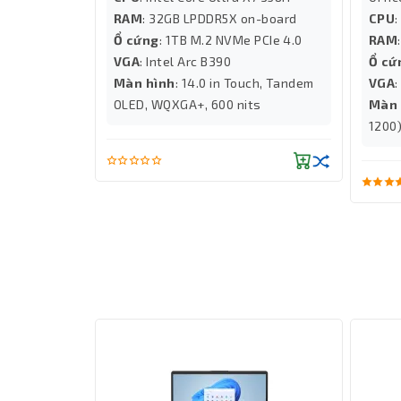
MHz
RAM
: 32GB LPDDR5X on-board
CPU
:
 2280 NVMe
Ổ cứng
: 1TB M.2 NVMe PCIe 4.0
RAM
hics
VGA
: Intel Arc B390
Ổ cứ
Màn hình
: 14.0 in Touch, Tandem
VGA
OLED, WQXGA+, 600 nits
Màn 
1200