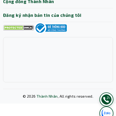
Cộng đồng Thành Nhân
Đăng ký nhận bản tin của chúng tôi
Laptop được tích hợp loa kép 2W x 2 (tổng công suất
4W) sử dụng công nghệ Waves MaxxAudio® Pro và
Intelligo, mang lại âm thanh rõ, trong trẻo, giảm nhiễu
khi họp trực tuyến. Webcam FHD giúp hình ảnh sắc nét,
thích hợp cho học online, làm việc từ xa hoặc trình chiếu
hội nghị.
Pin bền bỉ – Thiết kế gọn nhẹ
©
2026
Thành Nhân
, All rights reserved.