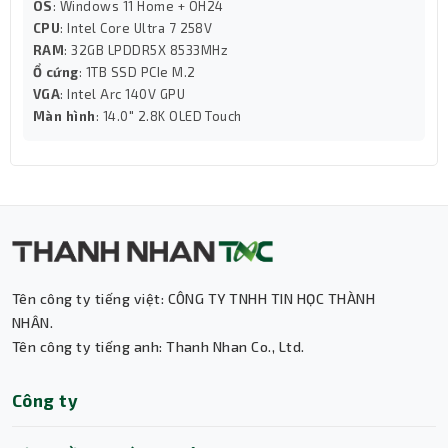
OS
: Windows 11 Home + OH24
CPU
: Intel Core Ultra 7 258V
Máy còn hỗ trợ Wi-Fi 6E và Bluetooth 5.3, mang lại khả
RAM
: 32GB LPDDR5X 8533MHz
năng truyền tải không dây nhanh, ổn định và tiết kiệm
Ổ cứng
: 1TB SSD PCIe M.2
điện năng. Nhờ đó, bạn dễ dàng kết nối với màn hình
VGA
: Intel Arc 140V GPU
ngoài, thiết bị lưu trữ hoặc mạng LAN mà không cần
Màn hình
: 14.0" 2.8K OLED Touch
thêm adapter.
Âm thanh sống động – Webcam rõ nét
Tên công ty tiếng việt: CÔNG TY TNHH TIN HỌC THÀNH
NHÂN.
Tên công ty tiếng anh: Thanh Nhan Co., Ltd.
Thành Nhân TNC
Công ty
Trợ lý AI • Phản hồi tức thì