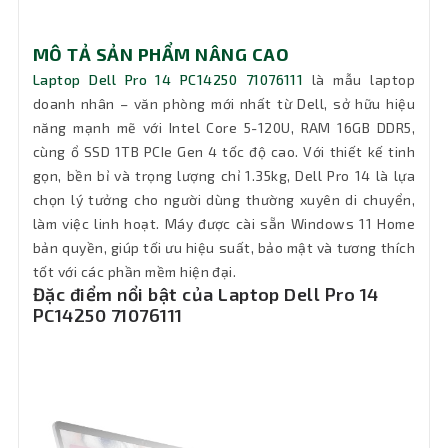
Ổ đĩa
MÔ TẢ SẢN PHẨM NÂNG CAO
quang
Không DVD
Laptop Dell Pro 14 PC14250 71076111
là mẫu laptop
(DVD)
doanh nhân – văn phòng mới nhất từ Dell, sở hữu hiệu
năng mạnh mẽ với Intel Core 5-120U, RAM 16GB DDR5,
Pin
3-cell 45WHrs
cùng ổ SSD 1TB PCIe Gen 4 tốc độ cao. Với thiết kế tinh
gọn, bền bỉ và trọng lượng chỉ 1.35kg, Dell Pro 14 là lựa
Keyboard
Tiêu chuẩn
chọn lý tưởng cho người dùng thường xuyên di chuyển,
làm việc linh hoạt. Máy được cài sẵn Windows 11 Home
Đèn bàn
Không đèn bàn phím
bản quyền, giúp tối ưu hiệu suất, bảo mật và tương thích
phím
tốt với các phần mềm hiện đại.
Đặc điểm nổi bật của Laptop Dell Pro 14
Chất liệu
Đang cập nhật
PC14250 71076111
Wifi
Wi-Fi 6E
Kết nối
RJ45
mạng LAN