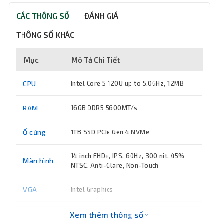
CÁC THÔNG SỐ
ĐÁNH GIÁ
THÔNG SỐ KHÁC
Mục
Mô Tả Chi Tiết
CPU
Intel Core 5 120U up to 5.0GHz, 12MB
RAM
16GB DDR5 5600MT/s
Ổ cứng
1TB SSD PCIe Gen 4 NVMe
14 inch FHD+, IPS, 60Hz, 300 nit, 45%
Màn hình
NTSC, Anti-Glare, Non-Touch
VGA
Intel Graphics
Chip AI
Xem thêm thông số
Không