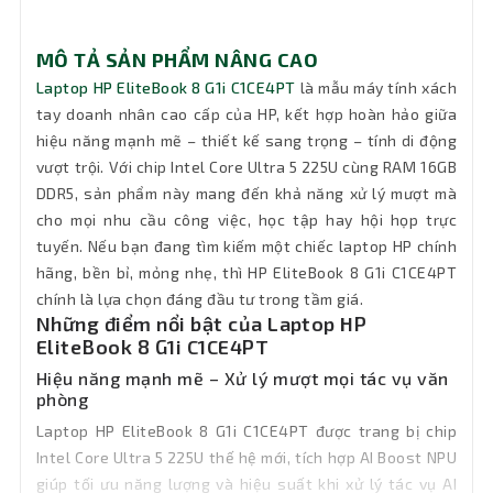
Chip AI
Có
MÔ TẢ SẢN PHẨM NÂNG CAO
Ổ đĩa
quang
Không DVD
Laptop HP EliteBook 8 G1i C1CE4PT
là mẫu máy tính xách
(DVD)
tay doanh nhân cao cấp của HP, kết hợp hoàn hảo giữa
hiệu năng mạnh mẽ – thiết kế sang trọng – tính di động
Pin
3 Cell - 62 Wh
vượt trội. Với chip Intel Core Ultra 5 225U cùng RAM 16GB
DDR5, sản phẩm này mang đến khả năng xử lý mượt mà
HP Premium Keyboard – spill-resistant,
cho mọi nhu cầu công việc, học tập hay hội họp trực
Keyboard
backlit keyboard
tuyến. Nếu bạn đang tìm kiếm một chiếc laptop HP chính
hãng, bền bỉ, mỏng nhẹ, thì HP EliteBook 8 G1i C1CE4PT
Đèn bàn
chính là lựa chọn đáng đầu tư trong tầm giá.
Có đèn bàn phím
phím
Những điểm nổi bật của Laptop HP
EliteBook 8 G1i C1CE4PT
Chất liệu
Alu
Hiệu năng mạnh mẽ – Xử lý mượt mọi tác vụ văn
phòng
Wifi
Intel Wi-Fi 6E AX211 (2x2)
Laptop HP EliteBook 8 G1i C1CE4PT được trang bị chip
Intel Core Ultra 5 225U thế hệ mới, tích hợp AI Boost NPU
Kết nối
giúp tối ưu năng lượng và hiệu suất khi xử lý tác vụ AI
Không Lan