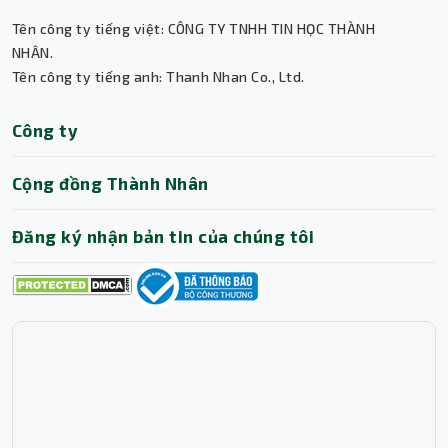
Cảm biến vân tay Fingerprint tích hợp ngay
Tên công ty tiếng việt: CÔNG TY TNHH TIN HỌC THÀNH
trên bàn phím.
NHÂN.
Webcam 5MP IR AI hỗ trợ nhận diện khuôn
Tên công ty tiếng anh: Thanh Nhan Co., Ltd.
mặt, tự động khóa khi người dùng rời khỏi.
Audio by Poly Studio mang lại chất lượng âm
Thành Nhân TNC
Công ty
thanh rõ ràng, giảm ồn thông minh khi họp
Trợ lý AI • Phản hồi tức thì
online.
Cộng đồng Thành Nhân
Đăng ký nhận bản tin của chúng tôi