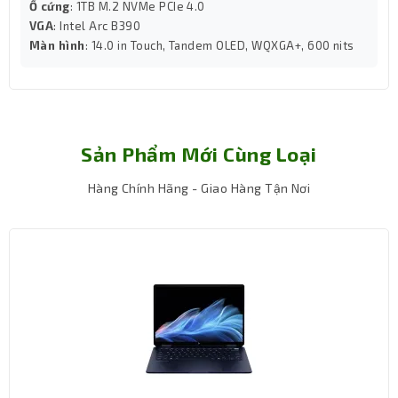
Thiết kế tinh tế, màu bạc kim loại toát lên vẻ sang trọng
Ổ cứng
: 1TB M.2 NVMe PCIe 4.0
VGA
: Intel Arc B390
– rất phù hợp cho doanh nhân, nhân viên văn phòng
Màn hình
: 14.0 in Touch, Tandem OLED, WQXGA+, 600 nits
hoặc giảng viên thường xuyên mang máy đi làm việc. Bàn
phím HP Premium Keyboard có đèn nền chống tràn nước,
giúp bạn thoải mái gõ trong môi trường thiếu sáng mà
không lo hỏng hóc.
Sản Phẩm Mới Cùng Loại
Hàng Chính Hãng - Giao Hàng Tận Nơi