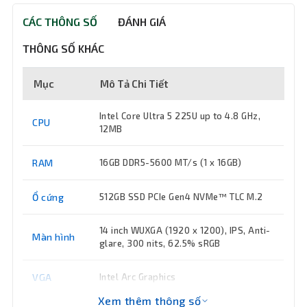
CÁC THÔNG SỐ
ĐÁNH GIÁ
THÔNG SỐ KHÁC
Mục
Mô Tả Chi Tiết
Intel Core Ultra 5 225U up to 4.8 GHz,
CPU
12MB
RAM
16GB DDR5-5600 MT/s (1 x 16GB)
Ổ cứng
512GB SSD PCIe Gen4 NVMe™ TLC M.2
14 inch WUXGA (1920 x 1200), IPS, Anti-
Màn hình
glare, 300 nits, 62.5% sRGB
VGA
Intel Arc Graphics
Xem thêm thông số