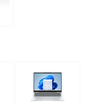
4.7GHz,
ượt mà
ạo hình