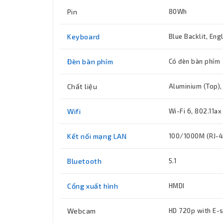
Pin
80Wh
Keyboard
Blue Backlit, Eng
Đèn bàn phím
Có đèn bàn phím
Chất liệu
Aluminium (Top),
Wifi
Wi-Fi 6, 802.11ax
Kết nối mạng LAN
100/1000M (RJ-4
Bluetooth
5.1
Cổng xuất hình
HMDI
Webcam
HD 720p with E-s