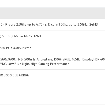
700H P-core 2.3Ghz up to 4.7GHz, E-core 1.7Ghz up to 3.5GHz, 24MB
2x 8GB), hỗ trợ tối đa 32GB
280 PCIe 4.0x4 NVMe
560x1600), IPS, 500nits Anti-glare, 100% sRGB, 165Hz, DisplayHDR 40
SYNC, Low Blue Light, High Gaming Performance
RTX 3060 6GB GDDR6