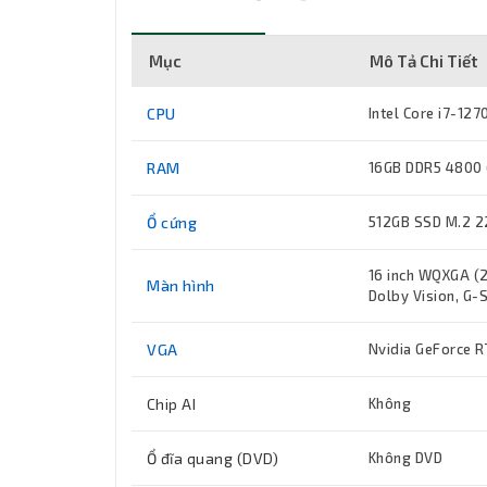
Mục
Mô Tả Chi Tiết
CPU
Intel Core i7-12
RAM
16GB DDR5 4800 (
Ổ cứng
512GB SSD M.2 2
16 inch WQXGA (2
Màn hình
Dolby Vision, G-
VGA
Nvidia GeForce 
Chip AI
Không
Ổ đĩa quang (DVD)
Không DVD