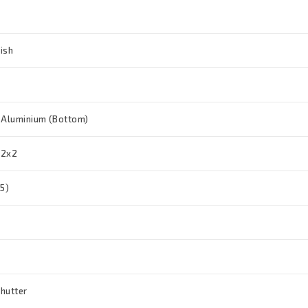
lish
 Aluminium (Bottom)
 2x2
5)
hutter