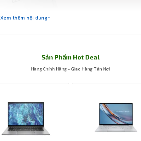
Xem thêm nội dung
Sản Phẩm Hot Deal
Hàng Chính Hãng - Giao Hàng Tận Nơi
xử lý
Intel Core i7-12700H
với 14 nhân 20 luồng, xung nhịp tối đa 
6GB RAM DDR5 4800MHz (có thể nâng cấp lên 32GB), giúp đa nhiệm m
 RTX 3060 6GB GDDR6
, hỗ trợ công nghệ Ray Tracing, giúp tái t