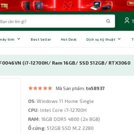
 máy tính
Best Seller
Hot Deal
Dịch vụ kỹ thuật
T
RF0046VN (i7-12700H/ Ram 16GB/ SSD 512GB/ RTX3060
Mã Sản phẩm:
tn58937
OS
: Windows 11 Home Single
CPU
: Intel Core i7-12700H
RAM
: 16GB DDR5 4800 (2x 8GB)
Ổ cứng
: 512GB SSD M.2 2280