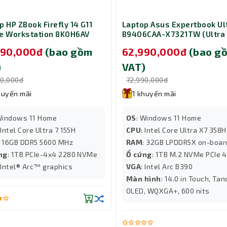
ồ họa mạnh mẽ, Legion 5 Pro 16IAH7H không chỉ giúp chơi game mượ
him hay thiết kế 3D.
p HP ZBook Firefly 14 G11
Laptop Asus Expertbook Ul
e Workstation 8K0H6AV
B9406CAA-X7321TW (Ultra
a 7 155H/ Ram 16GB/ SSD
358H/ RAM 32GB/ SSD 1TB/ 
990,000đ
(bao gồm
62,990,000đ
(bao g
Windows 11 Home/ 14 inch/
OLED/ Touch/ Windows 11
ạc)
Home/ 3Y)
)
VAT)
90,000đ
72,990,000đ
huyến mãi
1 khuyến mãi
Windows 11 Home
OS
: Windows 11 Home
 Intel Core Ultra 7 155H
CPU
: Intel Core Ultra X7 358H
: 16GB DDR5 5600 MHz
RAM
: 32GB LPDDR5X on-boar
ng
: 1TB PCIe-4x4 2280 NVMe
Ổ cứng
: 1TB M.2 NVMe PCIe 4
: Intel® Arc™ graphics
VGA
: Intel Arc B390
Màn hình
: 14.0 in Touch, Ta
OLED, WQXGA+, 600 nits