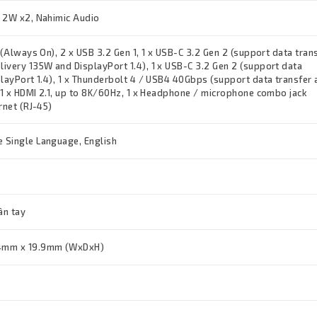
 2W x2, Nahimic Audio
 (Always On), 2 x USB 3.2 Gen 1, 1 x USB-C 3.2 Gen 2 (support data trans
ivery 135W and DisplayPort 1.4), 1 x USB-C 3.2 Gen 2 (support data
playPort 1.4), 1 x Thunderbolt 4 / USB4 40Gbps (support data transfer
, 1 x HDMI 2.1, up to 8K/60Hz, 1 x Headphone / microphone combo jack
rnet (RJ-45)
 Single Language, English
ân tay
4mm x 19.9mm (WxDxH)