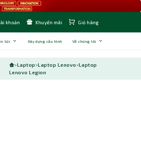
Tài khoản
Khuyến mãi
Giỏ hàng
in tức
Xây dựng cấu hình
Về chúng tôi
>
Laptop
>
Laptop Lenovo
>
Laptop
Lenovo Legion