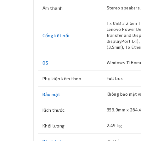
Âm thanh
Stereo speakers,
1 x USB 3.2 Gen 1
Lenovo Power Del
Cổng kết nối
transfer and Dis
DisplayPort 1.4)
(3.5mm), 1 x Ethe
OS
Windows 11 Home
Phụ kiện kèm theo
Full box
Bảo mật
Không bảo mật v
Kích thước
359.9mm x 264.
Khối lượng
2.49 kg