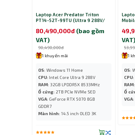
ảnh chân thực và sắc nét. Với khả năng xử lý đ
còn đáp ứng tốt nhu cầu làm việc đồ họa, dựng p
6 HX B8WH-
Laptop Acer Predator Triton
Lapto
8940HX/
PT14-52T-99TU (Ultra 9 288V/
Mobil
RTX 5070
Ram 32GB/ SSD 2TB/ RTX 5070
(Ultr
o gồm
80,490,000đ
(bao gồm
49,
 11 Home/
8GB/ Windows 11 Home/ 2Y/
1TB/ 
Đen)
3Y/ B
VAT)
VAT
90,490,000đ
53,9
1 khuyến mãi
1 k
OS
: Windows 11 Home
OS
: 
40HX
CPU
: Intel Core Ultra 9 288V
CPU
:
RAM
: 32GB LPDDR5X 8533MHz
RAM
e Gen5
Ổ cứng
: 2TB PCIe NVMe SED
Ổ cứ
VGA
: GeForce RTX 5070 8GB
VGA
:10, 240Hz
GDDR7
Màn hình
: 14.5 inch OLED 3K