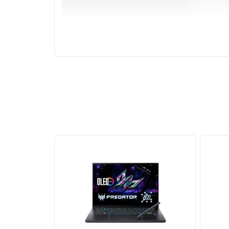
Hiệu năng mạnh mẽ
Laptop Lenovo Legion 5 Pro 16IAH7H trang bị vi 
giúp xử lý mọi tác vụ nhanh chóng. Đi kèm là 1
và giảm tối đa độ trễ khi chơi game hay làm việc.
Laptop Lenovo
được trang bị
Nvidia GeForce