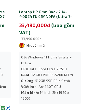
t mà mà
tra
Laptop HP OmniBook 7 14-
Laptop HP 
 X7
fr0024TU C1MN0PA (Ultra 7-
fr0027TU C
14in
255H/ Ram 32GB/ SSD 512GB/
255U/ Ram 
ồm
33,490,000đ
(bao gồm
29,490,
Office/ Microsoft 365/ Windows
Office/ Mi
11 Home/ 1Y/ Bạc)
Home/ 1Y/ 
VAT)
VAT)
33,990,000đ
29,990,000
1 khuyến mãi
1 khuyến
OS
: Windows 11 Home Single +
OS
: Windo
Office
CPU
: Intel
d
CPU
: Intel Core Ultra 7 255H
RAM
: 16G
.0
RAM
: 32 GB LPDDR5-5200 MT/s
Ổ cứng
: 5
Ổ cứng
: 512GB SSD PCIe Gen4
VGA
: Intel
ndem
VGA
: Intel Arc 140T GPU
Màn hình
:
Màn hình
: 14 inch 2K (1920 x
1200)
1200)