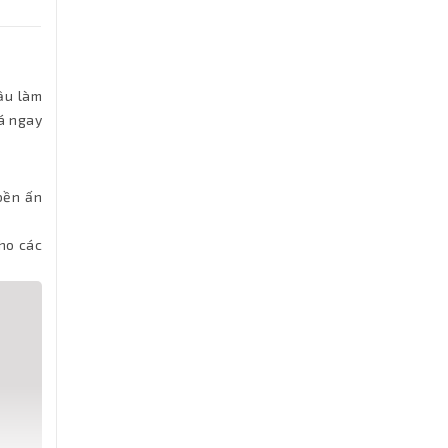
ầu làm
há ngay
bền ấn
cho các