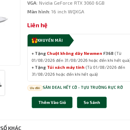
VGA
: Nvidia GeForce RTX 3060 6GB
Màn hình
: 16 inch WQXGA
Liên hệ
KHUYẾN MÃI
+ Tặng
Chuột không dây Newmen
F368
(Từ
01/08/2026 đến 31/08/2026 hoặc đến khi hết quà
+ Tặng
Túi xách máy tính
(Từ 01/08/2026 đến
31/08/2026 hoặc đến khi hết quà)
SĂN DEAL HẾT CỠ - TỰU TRƯỜNG RỰC RỠ
Ưu đãi
Thêm Vào Giỏ
So Sánh
SỐ KHÁC