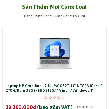
dụng cùng lúc như trình duyệt web, phần mềm quản lý
Sản Phẩm Mới Cùng Loại
doanh nghiệp, ứng dụng AI hoặc các công cụ làm việc
trực tuyến mà vẫn giữ được hiệu suất ổn định.
Hàng Chính Hãng - Giao Hàng Tận Nơi
Màn hình cảm ứng WUXGA 14 inch sắc nét
Laptop HP OmniBook 7 14-fs0032TU C1NT8PA (Core 9
270H/Ram 32GB/SSD 512G/ 14 inch/ Windows 11
Home/ Office Home 2024/ 1Y/ Bạc)
39,390,000đ
(bao gồm VAT)
41,900,000đ