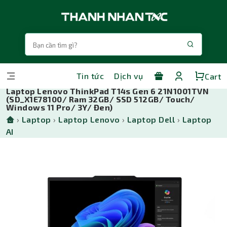
Tin tức
Dịch vụ
Cart
Laptop Lenovo ThinkPad T14s Gen 6 21N1001TVN
(SD_X1E78100/ Ram 32GB/ SSD 512GB/ Touch/
Windows 11 Pro/ 3Y/ Đen)
›
Laptop
›
Laptop Lenovo
›
Laptop Dell
›
Laptop
AI