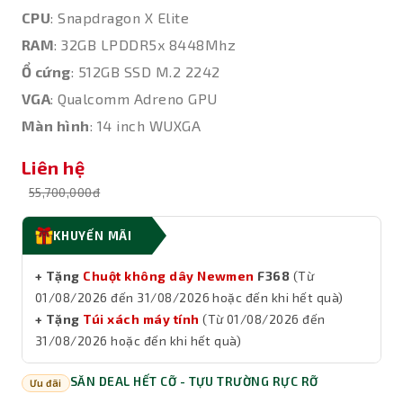
CPU
: Snapdragon X Elite
RAM
: 32GB LPDDR5x 8448Mhz
Ổ cứng
: 512GB SSD M.2 2242
VGA
: Qualcomm Adreno GPU
Màn hình
: 14 inch WUXGA
Liên hệ
55,700,000đ
KHUYẾN MÃI
+ Tặng
Chuột không dây Newmen
F368
(Từ
01/08/2026 đến 31/08/2026 hoặc đến khi hết quà)
+ Tặng
Túi xách máy tính
(Từ 01/08/2026 đến
31/08/2026 hoặc đến khi hết quà)
SĂN DEAL HẾT CỠ - TỰU TRƯỜNG RỰC RỠ
Ưu đãi