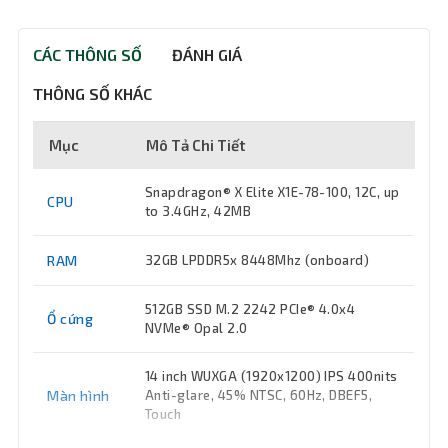
CÁC THÔNG SỐ
ĐÁNH GIÁ
THÔNG SỐ KHÁC
Mục
Mô Tả Chi Tiết
Snapdragon® X Elite X1E-78-100, 12C, up
CPU
to 3.4GHz, 42MB
RAM
32GB LPDDR5x 8448Mhz (onboard)
512GB SSD M.2 2242 PCIe® 4.0x4
Ổ cứng
NVMe® Opal 2.0
14 inch WUXGA (1920x1200) IPS 400nits
Màn hình
Anti-glare, 45% NTSC, 60Hz, DBEF5,
Touch