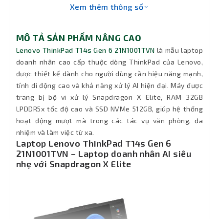
Xem thêm thông số
VGA
Qualcomm® Adreno™ GPU
Qualcomm® Hexagon™ NPU, up to 45
Chip AI
MÔ TẢ SẢN PHẨM NÂNG CAO
TOPS
Lenovo ThinkPad T14s Gen 6 21N1001TVN
là mẫu laptop
doanh nhân cao cấp thuộc dòng ThinkPad của Lenovo,
Ổ đĩa
được thiết kế dành cho người dùng cần hiệu năng mạnh,
quang
Không DVD
tính di động cao và khả năng xử lý AI hiện đại. Máy được
(DVD)
trang bị bộ vi xử lý Snapdragon X Elite, RAM 32GB
LPDDR5x tốc độ cao và SSD NVMe 512GB, giúp hệ thống
Pin
58Wh
hoạt động mượt mà trong các tác vụ văn phòng, đa
nhiệm và làm việc từ xa.
Keyboard
Backlit, English
Laptop Lenovo ThinkPad T14s Gen 6
21N1001TVN – Laptop doanh nhân AI siêu
Đèn bàn
nhẹ với Snapdragon X Elite
Có đèn bàn phím
phím
Chất liệu
CFRP (Top), Aluminium (Bottom)
Qualcomm® Wi-Fi® 7 NCM825A,