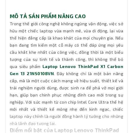
VGA
Intel Arc Graphics 140V
MÔ TẢ SẢN PHẨM NÂNG CAO
Chip AI
Intel AI Boost, up to 47 TOPS
Trong thế giới công nghệ không ngừng vận động, việc sở
hữu một chiếc laptop vừa mạnh mẽ, vừa di động, lại vừa
Pin
57Wh
thể hiện đẳng cấp là khao khát của mọi chuyên gia. Nếu
bạn đang tìm kiếm một cỗ máy có thể đáp ứng mọi yêu
Keyboard
Backlit, English
cầu khắt khe nhất của công việc, đồng thời là một biểu
tượng của sự tinh tế và thành công, thì không thể bỏ
Carbon Fiber (Top), Magnesium
Chất liệu
qua siêu phẩm
Laptop Lenovo ThinkPad X1 Carbon
(Bottom)
Gen 13 21NS010BVN
. Đây không chỉ là một bản nâng
cấp, mà là một cuộc cách mạng về hiệu suất, thiết kế và
Wifi
Intel Wi-Fi 7 BE201, 802.11be 2x2
trải nghiệm người dùng, được sinh ra để phá vỡ mọi giới
hạn, giúp bạn chinh phục những đỉnh cao mới trong sự
Kết nối
Không Lan
nghiệp. Với sức mạnh từ con chip Intel Core Ultra thế hệ
mạng LAN
mới nhất và thiết kế mỏng nhẹ đến kinh ngạc, chiếc
laptop này chính là người đồng hành lý tưởng cho những
Bluetooth
5.4
nhà lãnh đạo tương lai.
Điểm nổi bật của Laptop Lenovo ThinkPad