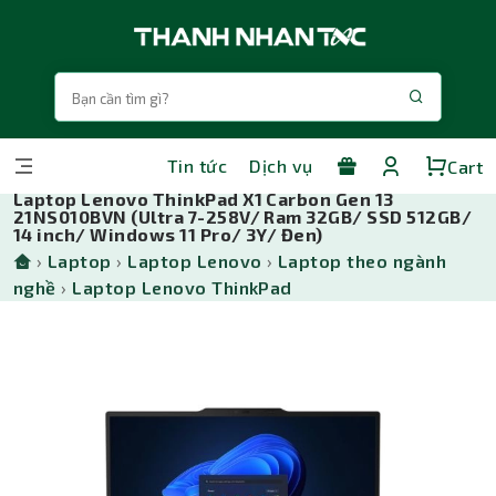
Tin tức
Dịch vụ
Cart
Laptop Lenovo ThinkPad X1 Carbon Gen 13
21NS010BVN (Ultra 7-258V/ Ram 32GB/ SSD 512GB/
14 inch/ Windows 11 Pro/ 3Y/ Đen)
›
Laptop
›
Laptop Lenovo
›
Laptop theo ngành
nghề
›
Laptop Lenovo ThinkPad