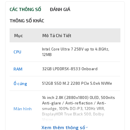
CÁC THÔNG SỐ
ĐÁNH GIÁ
THÔNG SỐ KHÁC
Mục
Mô Tả Chi Tiết
Intel Core Ultra 7 258V up to 4.8GHz,
CPU
12MB
RAM
32GB LPDDR5X-8533 Onboard
Ổ cứng
512GB SSD M.2 2280 PCIe 5.0x4 NVMe
14 inch 2.8K (2880x1800) OLED, 500nits
Anti-glare / Anti-reflection / Anti-
Màn hình
smudge, 100% DCI-P3, 120Hz VRR,
DisplayHDR True Black 500, Dolby
Vision
Xem thêm thông số