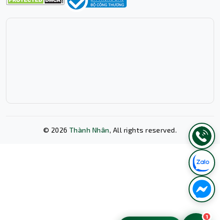
PCIe 5.0 tốc độ ánh sáng
Để đảm bảo hiệu suất đa nhiệm không giới hạn, Lenovo
đã trang bị cho máy dung lượng
RAM lên đến 32GB
chuẩn
LPDDR5X
với bus tốc độ kinh hoàng 8533MHz. Với
cấu hình này, bạn có thể thoải mái mở hàng chục tab
Chrome, chạy song song nhiều ứng dụng nặng, vận hành
máy ảo mà không hề gặp phải hiện tượng giật lag. Ổ
cứng
512GB SSD M.2 NVMe
sử dụng giao thức
PCIe
5.0x4
, là thế hệ SSD nhanh nhất hiện nay. Tốc độ đọc
ghi dữ liệu siêu tốc giúp máy khởi động Windows, mở
ứng dụng và sao chép các tệp tin lớn chỉ trong chớp mắt,
©
2026
Thành Nhân
, All rights reserved.
giúp bạn tiết kiệm thời gian quý báu và tăng cường hiệu
quả công việc lên mức tối đa. Đây là một cấu hình phần
cứng không chỉ mạnh mẽ ở hiện tại mà còn sẵn sàng cho
Xóa lịch sử chat?
các nhu cầu công việc trong nhiều năm tới.
1