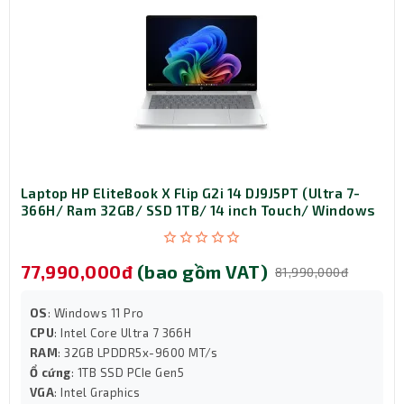
tiếng ồn thông minh, hay tăng tốc các phần mềm sáng
tạo mà không làm ảnh hưởng đến hiệu suất của CPU
chính, đồng thời tiết kiệm pin một cách tối đa.
Laptop HP EliteBook X Flip G2i 14 DJ9J5PT (Ultra 7-
366H/ Ram 32GB/ SSD 1TB/ 14 inch Touch/ Windows
11 Pro/ 3Y/ Bạc)
77,990,000đ
(bao gồm VAT)
81,990,000đ
OS
: Windows 11 Pro
CPU
: Intel Core Ultra 7 366H
RAM
: 32GB LPDDR5x-9600 MT/s
Ổ cứng
: 1TB SSD PCIe Gen5
VGA
: Intel Graphics