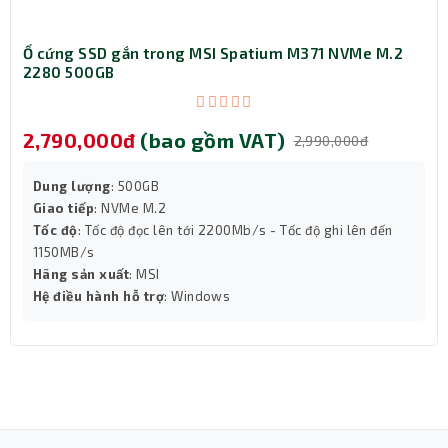
Ổ cứng SSD gắn trong MSI Spatium M371 NVMe M.2
2280 500GB
2,790,000đ
(bao gồm VAT)
2,990,000đ
Dung lượng
: 500GB
Giao tiếp
: NVMe M.2
Tốc độ
: Tốc độ đọc lên tới 2200Mb/s - Tốc độ ghi lên đến
1150MB/s
Hãng sản xuất
: MSI
Hệ điều hành hỗ trợ
: Windows
Kết nối tốc độ cao và đa dạng
ASUS TUF GAMING B650M-E cung cấp hệ thống cổng kết
nối phong phú phục vụ cho mọi nhu cầu từ chơi game,
làm việc đến giải trí đa phương tiện.
Bo mạch sở hữu 2 cổng PCIe 4.0 x16 cho card đồ họa,