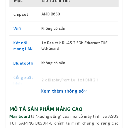
Mục
Mô Tả Chi Tiết
Chipset
AMD B650
Wifi
Không có sẵn
Kết nối
1 x Realtek RJ-45 2.5Gb Ethernet TUF
LANGuard
mạng LAN
Bluetooth
Không có sẵn
Cổng xuất
2 x DisplayPort 1.4, 1 x HDMI 2.1
hình
Xem thêm thông số
7600+(OC)/ 7200(OC)/ 7000(OC)/
6800(OC)/ 6600(OC)/ 6400(OC)/
Tốc độ
MÔ TẢ SẢN PHẨM NÂNG CAO
6200(OC)/ 6000(OC)/ 5800(OC)/
Bus
5600(OC)/ 5400(OC)/ 5200/ 5000/
Mainboard
là “xương sống” của mọi cỗ máy tính, và ASUS
4800 ECC
TUF GAMING B650M-E chính là minh chứng rõ ràng cho