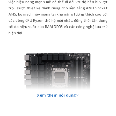
việc hiệu năng mạnh mẽ có thể đi đôi với độ bền bỉ vượt
Hệ điều
trội. Được thiết kế dành riêng cho nền tảng AMD Socket
hành hỗ
Windows 11, Windows 10 64-bit
AM5, bo mạch này mang lại khả năng tương thích cao với
trợ
các dòng CPU Ryzen thế hệ mới nhất, đồng thời tận dụng
tối đa hiệu suất của RAM DDR5 và các công nghệ lưu trữ
Lưu trữ
2 x M.2, 4 x SATA 6Gb/s
hiện đại.
Socket
AM5
Loại Ram
DDR5
Giao Tiếp
2 x PCIe 4.0 x16, 2 x PCIe 4.0 x1
VGA
2 x USB 3.2 Gen 2 (10G) - (1 x Type-A + 1
Số cổng
x USB Type-C®), 2 x USB 3.2 Gen 1 (5G)
USB
Xem thêm nội dung
(2 x Type-A), 4 x USB 2.0 (4 x Type-A)
Khe Ram
4 khe cắm Ram