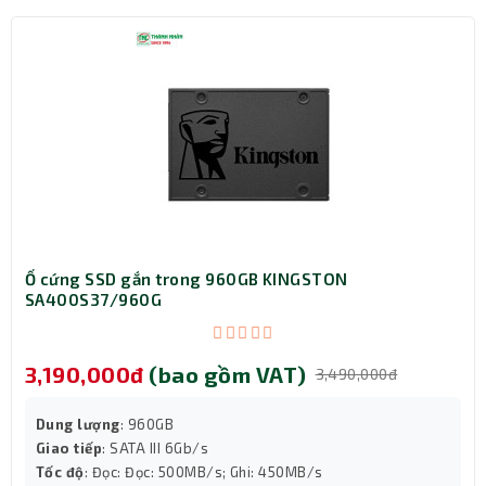
Ổ cứng SSD gắn trong 960GB KINGSTON
SA400S37/960G
3,190,000đ
(bao gồm VAT)
3,490,000đ
Hỗ trợ RAM DDR5 – bứt phá hiệu năng
Dung lượng
: 960GB
Điểm nổi bật đáng chú ý của ASUS TUF GAMING B650M-E
Giao tiếp
: SATA III 6Gb/s
Tốc độ
: Đọc: Đọc: 500MB/s; Ghi: 450MB/s
là khả năng hỗ trợ RAM DDR5 – thế hệ bộ nhớ mới mang