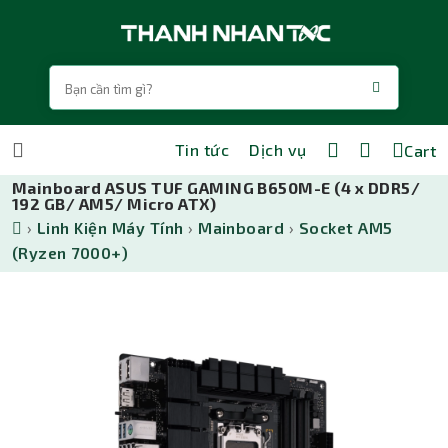
Tin tức
Dịch vụ
Cart
Mainboard ASUS TUF GAMING B650M-E (4 x DDR5/
192 GB/ AM5/ Micro ATX)
›
Linh Kiện Máy Tính
›
Mainboard
›
Socket AM5
(Ryzen 7000+)