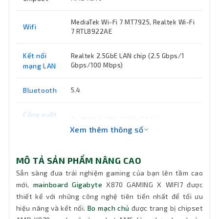
MediaTek Wi-Fi 7 MT7925, Realtek Wi-Fi
Wifi
7 RTL8922AE
Kết nối
Realtek 2.5GbE LAN chip (2.5 Gbps/1
Gbps/100 Mbps)
mạng LAN
Bluetooth
5.4
Cổng xuất
1 x HDMI (4096x2160@60 Hz)
hình
Xem thêm thông số
8000(OC) / 7800(OC) / 7600(OC) /
7200(OC) / 7000(OC) / 6800(OC) /
MÔ TẢ SẢN PHẨM NÂNG CAO
Tốc độ
6666(OC) / 6600(OC) / 6400(OC) /
Bus
Sẵn sàng đưa trải nghiệm gaming của bạn lên tầm cao
6200(OC) / 6000(OC) / 5600(OC) /
mới,
mainboard Gigabyte
X870 GAMING X WIFI7 được
5200 / 4800 / 4400 MT/s
thiết kế với những công nghệ tiên tiến nhất để tối ưu
hiệu năng và kết nối.
Bo mạch chủ
được trang bị chipset
Hệ điều