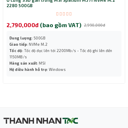
2280 500GB
2,790,000đ
(bao gồm VAT)
2,990,000đ
Dung lượng
: 500GB
Giao tiếp
: NVMe M.2
Tốc độ
: Tốc độ đọc lên tới 2200Mb/s - Tốc độ ghi lên đến
1150MB/s
Hãng sản xuất
: MSI
Hệ điều hành hỗ trợ
: Windows
Khe cắm lưu trữ rộng lớn, đa dạng
Gigabyte X870 GAMING X WIFI7 có cấu hình khe cắm đa