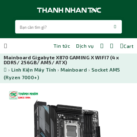
Tin tức
Dịch vụ
Cart
Mainboard Gigabyte X870 GAMING X WIFI7 (4 x
DDR5/ 256GB/ AM5/ ATX)
›
Linh Kiện Máy Tính
›
Mainboard
›
Socket AM5
(Ryzen 7000+)