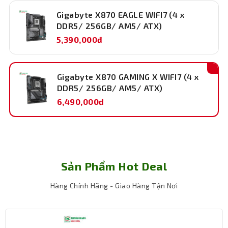
lượng
Gigabyte X870 EAGLE WIFI7 (4 x
256 GB
Ram hỗ
DDR5/ 256GB/ AM5/ ATX)
trợ tối đa
5,390,000đ
Kích
305 mm x 244 mm (ATX)
thước
Gigabyte X870 GAMING X WIFI7 (4 x
DDR5/ 256GB/ AM5/ ATX)
Bảo hành
36 tháng
6,490,000đ
Sản Phẩm Hot Deal
Hiệu năng vô song, chinh phục mọi cấu hình
Hàng Chính Hãng - Giao Hàng Tận Nơi
Dòng mainboard Gigabyte X870 này được trang bị
chipset AMD X870, có hỗ trợ AMD AM5 mới nhất, tương
thích với nhiều bộ vi xử lý AMD Ryzen™ 7000 Series.
Mainboard cung cấp giải pháp VRM 16+2+2 pha kỹ thuật