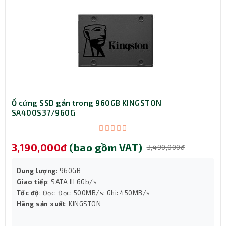
số song sinh, đảm bảo bo mạch chủ hoạt động ổn định,
khai thác sức mạnh tối đa của CPU.
Ổ cứng SSD gắn trong 960GB KINGSTON
SA400S37/960G
3,190,000đ
(bao gồm VAT)
3,490,000đ
Dung lượng
: 960GB
Giao tiếp
: SATA III 6Gb/s
Tốc độ
: Đọc: Đọc: 500MB/s; Ghi: 450MB/s
Hãng sản xuất
: KINGSTON