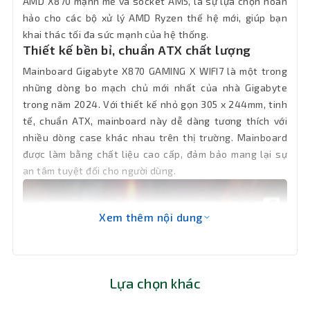
AMD X870 mạnh mẽ và socket AM5, là sự lựa chọn hoàn
hành hỗ
Windows 11 64-bit
trợ
hảo cho các bộ xử lý AMD Ryzen thế hệ mới, giúp bạn
khai thác tối đa sức mạnh của hệ thống.
Thiết kế bền bỉ, chuẩn ATX chất lượng
Socket
AMD AM5
Mainboard Gigabyte X870 GAMING X WIFI7 là một trong
1 x M.2 PCIe 5.0 x4/x2, 1 x M.2 PCIe 4.0
những dòng bo mạch chủ mới nhất của nhà Gigabyte
Khe cắm
x2, 1 x M.2 PCIe 4.0 x4/x2
trong năm 2024. Với thiết kế nhỏ gọn 305 x 244mm, tinh
tế, chuẩn ATX, mainboard này dễ dàng tương thích với
Loại Ram
DDR5
nhiều dòng case khác nhau trên thị trường. Mainboard
được làm bằng chất liệu cao cấp, đảm bảo mang lại sự
Giao Tiếp
1 x PCI Express 5.0 x16, 2 x PCI Express
an tâm tuyệt đối cho người dùng.
3.0 x1
VGA
2 x USB4 USB Type-C, 1 x USB 3.2 Gen 2
Xem thêm nội dung
Số cổng
Type-A, 3 x USB 3.2 Gen 1, 4 x USB
USB
2.0/1.1
Khe Ram
4 khe cắm Ram
Lựa chọn khác
Dung