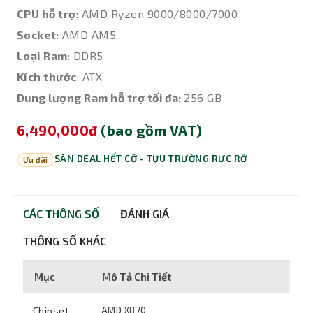
CPU hỗ trợ
: AMD Ryzen 9000/8000/7000
Socket
: AMD AM5
Loại Ram
: DDR5
Kích thước
: ATX
Dung lượng Ram hỗ trợ tối đa:
256 GB
6,490,000đ
(bao gồm VAT)
SĂN DEAL HẾT CỠ - TỰU TRƯỜNG RỰC RỠ
Ưu đãi
CÁC THÔNG SỐ
ĐÁNH GIÁ
THÔNG SỐ KHÁC
Mục
Mô Tả Chi Tiết
Chipset
AMD X870