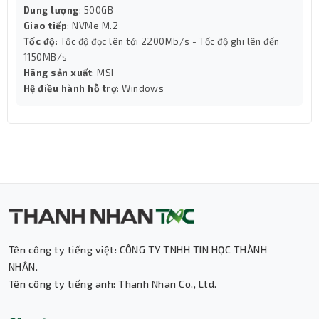
card đồ họa rời. Thunderbolt 4 còn mang lại tốc độ
Dung lượng
: 500GB
truyền dữ liệu siêu nhanh và khả năng tương thích đa
Giao tiếp
: NVMe M.2
năng, nâng tầm tiện ích cho hệ thống của bạn.
Tốc độ
: Tốc độ đọc lên tới 2200Mb/s - Tốc độ ghi lên đến
Z890 AORUS ELITE WIFI7 cung cấp 1 x PCI Express x16 và
1150MB/s
2 x PCI Express x16, hỗ trợ các card đồ họa hoặc thiết bị
Hãng sản xuất
: MSI
Hệ điều hành hỗ trợ
: Windows
ngoại vi thế hệ mới nhất với băng thông tối ưu. Hệ thống
cổng USB đa dạng với 2 x USB 3.2 Gen 2 Type-A, 3 x USB
3.2 Gen 1 và 4 x USB 2.0/1.1, đáp ứng mọi nhu cầu kết nối
từ ổ cứng ngoài đến bàn phím, chuột.
Tên công ty tiếng việt: CÔNG TY TNHH TIN HỌC THÀNH
NHÂN.
Tên công ty tiếng anh: Thanh Nhan Co., Ltd.
Thành Nhân TNC