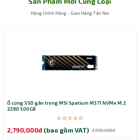
Sản Phẩm Mới Cùng Loại
Hàng Chính Hãng - Giao Hàng Tận Nơi
Ổ cứng SSD gắn trong MSI Spatium M371 NVMe M.2
2280 500GB
Cổng kết nối đa dạng, linh hoạt
Về cổng xuất hình, bo mạch chủ này tích hợp 1 x Intel
Thunderbolt 4, 1 x HDMI 1.4 và 1 x DisplayPort 2.1, cho
2,790,000đ
(bao gồm VAT)
2,990,000đ
phép kết nối màn hình độ phân giải cao mà không cần