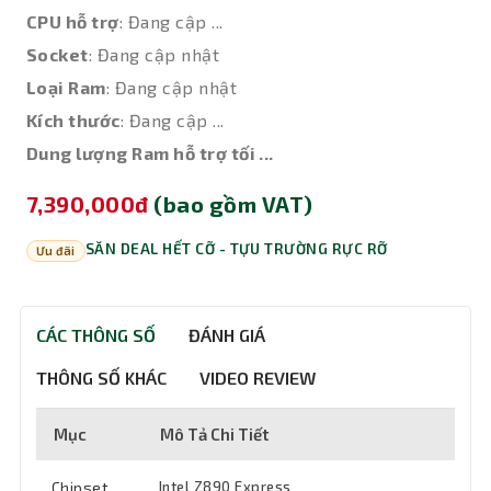
CPU hỗ trợ
: Đang cập ...
Socket
: Đang cập nhật
Loại Ram
: Đang cập nhật
Kích thước
: Đang cập ...
Dung lượng Ram hỗ trợ tối ...
7,390,000đ
(bao gồm VAT)
SĂN DEAL HẾT CỠ - TỰU TRƯỜNG RỰC RỠ
Ưu đãi
CÁC THÔNG SỐ
ĐÁNH GIÁ
THÔNG SỐ KHÁC
VIDEO REVIEW
Mục
Mô Tả Chi Tiết
Chipset
Intel Z890 Express