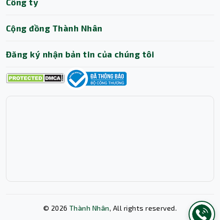
Công ty
Trợ lý AI • Phản hồi tức thì
Cộng đồng Thành Nhân
Đăng ký nhận bản tin của chúng tôi
Kết luận
Mainboard Gigabyte Z890 AORUS ELITE WIFI7 (4 x DDR5/
256 GB/ LGA 1851/ ATX) là sự kết hợp hoàn hảo giữa
hiệu năng khủng, kết nối tiên tiến và thiết kế đẳng cấp.
Từ tốc độ RAM DDR5 vượt trội, Wi-Fi 7 đột phá đến
Thunderbolt 4 đa năng, đây là bo mạch chủ lý tưởng để
xây dựng một hệ thống PC dẫn đầu xu hướng.
Mời bạn ghé ngay Thành Nhân TNC để chọn mua
mainboard ưng ý, phù hợp với nhu cầu. Hoặc liên hệ qua
©
2026
Thành Nhân
, All rights reserved.
Hotline: 1900 6078 để được tư vấn thêm về sản phẩm