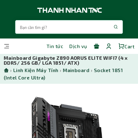
Tin tức
Dịch vụ
Cart
Mainboard Gigabyte Z890 AORUS ELITE WIFI7 (4 x
DDR5/ 256 GB/ LGA 1851/ ATX)
›
Linh Kiện Máy Tính
›
Mainboard
›
Socket 1851
(Intel Core Ultra)