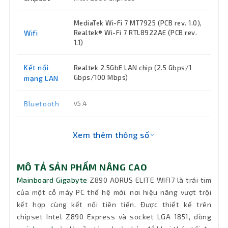
MediaTek Wi-Fi 7 MT7925 (PCB rev. 1.0),
Wifi
Realtek® Wi-Fi 7 RTL8922AE (PCB rev.
1.1)
Kết nối
Realtek 2.5GbE LAN chip (2.5 Gbps/1
Gbps/100 Mbps)
mạng LAN
Bluetooth
v5.4
Cổng xuất
1 x Intel Thunderbolt 4, 1 x HDMI 1.4, 1 x
Xem thêm thông số
DisplayPort 2.1
hình
9200(O.C) / 9066(O.C) / 8933(O.C) /
MÔ TẢ SẢN PHẨM NÂNG CAO
8800(O.C) / 8600(O.C) / 8400(O.C) /
Mainboard Gigabyte
Z890 AORUS ELITE WIFI7 là trái tim
8266(O.C) / 8200(O.C) / 8000(O.C) /
của một cỗ máy PC thế hệ mới, nơi hiệu năng vượt trội
Tốc độ
7950(O.C) / 7900(O.C) / 7800(O.C) /
7600(O.C.) / 7400(O.C.) / 7200(O.C.) /
Bus
kết hợp cùng kết nối tiên tiến. Được thiết kế trên
7000(O.C.) / 6800(O.C.) / 6600(O.C.) /
chipset Intel Z890 Express và socket LGA 1851, dòng
6400 / 6200 / 6000 / 5800 /