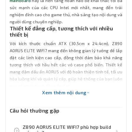
mainboard
này là nền tảng hoàn hảo để khai thác tối đa
5600MT/s
sức mạnh của các CPU Intel mới nhất, mang đến trải
nghiệm đỉnh cao cho game thủ, nhà sáng tạo nội dung và
Hệ điều
người dùng chuyên nghiệp.
hành hỗ
Windows 11 64-bit
Thiết kế đẳng cấp, tương thích với nhiều
trợ
thiết bị
Với kích thước chuẩn ATX (30.5cm x 24.4cm), Z890
Lưu trữ
4 x M.2, 4 x SATA 6Gb/s
AORUS ELITE WIFI7 mang đến không gian lý tưởng để lắp
đặt các linh kiện cao cấp, đồng thời đảm bảo khả năng
Socket
LGA 1851
tương thích với hầu hết các vỏ case phổ biến. Thiết kế
mang đậm dấu ấn AORUS với độ hoàn thiện tinh tế, tối ưu
Loại Ram
DDR5
hóa luồng khí và quản lý cáp, giúp hệ thống của bạn luôn
gọn gàng và hoạt động ổn định.
Giao Tiếp
1 x PCI Express x16, 2 x PCI Express x16
Xem thêm nội dung
VGA
Số cổng
2 x USB 3.2 Gen 2 Type-A, 3 x USB 3.2
Câu hỏi thường gặp
Gen 1, 4 x USB 2.0/1.1
USB
Z890 AORUS ELITE WIFI7 phù hợp build
Khe Ram
4 khe cắm Ram
?
>