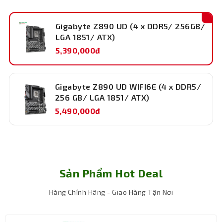
Dung
Gigabyte Z890 UD (4 x DDR5/ 256GB/
lượng
LGA 1851/ ATX)
256 GB
Ram hỗ
5,390,000đ
trợ tối đa
Kích
305 mm x 244 mm (ATX)
Gigabyte Z890 UD WIFI6E (4 x DDR5/
thước
256 GB/ LGA 1851/ ATX)
5,490,000đ
Bảo hành
36 tháng
Sản Phẩm Hot Deal
Hàng Chính Hãng - Giao Hàng Tận Nơi
Hiệu năng hoạt động mạnh mẽ
Với 4 khe RAM DDR5, Gigabyte Z890 UD hỗ trợ dung