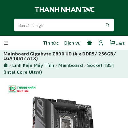
Tin tức
Dịch vụ
Cart
Mainboard Gigabyte Z890 UD (4 x DDR5/ 256GB/
LGA 1851/ ATX)
›
Linh Kiện Máy Tính
›
Mainboard
›
Socket 1851
(Intel Core Ultra)