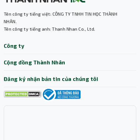
đồng thời tương thích với DisplayPort cho khả năng xuất
Tên công ty tiếng việt: CÔNG TY TNHH TIN HỌC THÀNH
hình ảnh sắc nét. Thêm vào đó, mạch chủ còn có 1 cổng
NHÂN.
DisplayPort kết nối dễ dàng với các màn hình hiện đại.
Tên công ty tiếng anh: Thanh Nhan Co., Ltd.
Ngoài ra, mainboard còn sở hữu nhiều khe cắm mở rộng
đa dạng.
Thành Nhân TNC
Công ty
Trợ lý AI • Phản hồi tức thì
Cộng đồng Thành Nhân
Đăng ký nhận bản tin của chúng tôi