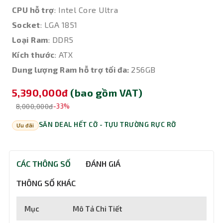
CPU hỗ trợ
: Intel Core Ultra
Socket
: LGA 1851
Loại Ram
: DDR5
Kích thước
: ATX
Dung lượng Ram hỗ trợ tối đa:
256GB
5,390,000đ
(bao gồm VAT)
8,000,000đ
-33%
SĂN DEAL HẾT CỠ - TỰU TRƯỜNG RỰC RỠ
Ưu đãi
CÁC THÔNG SỐ
ĐÁNH GIÁ
THÔNG SỐ KHÁC
Mục
Mô Tả Chi Tiết