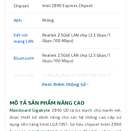
Chipset
Intel Z890 Express Chipset
Wifi
Không
Kết nối
Realtek 2.5GbE LAN chip (2.5 Gbps/1
Gbps/100 Mbps)
mạng LAN
Realtek 2.5GbE LAN chip (2.5 Gbps/1
Bluetooth
Gbps/100 Mbps)
Cổng xuất
1 x DisplayPort, 1 x USB4 USB Type-C
(hỗ trợ DisplayPort)
hình
Xem thêm thông số
8800(O.C) /8600(O.C) / 8400(O.C)
/8266(O.C) / 8200(O.C) / 8000(O.C) /
MÔ TẢ SẢN PHẨM NÂNG CAO
7950(O.C) / 7900(O.C) / 7800(O.C) /
Tốc độ
Mainboard Gigabyte
Z890 UD là bo mạch chủ mạnh mẽ,
7600(O.C.) / 7400(O.C.) / 7200(O.C.) /
Bus
được thiết kế dành riêng cho các hệ thống cao cấp sử
7000(O.C.) / 6800(O.C.) / 6600(O.C.) /
6400 / 6200 / 6000 / 5800 /
dụng nền tảng Intel LGA 1851. Sở hữu chipset Intel Z890
5600MT/s