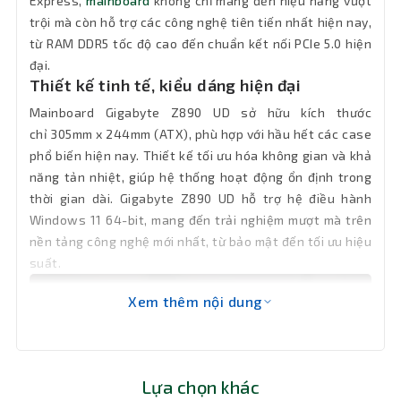
Express,
mainboard
không chỉ mang đến hiệu năng vượt
trội mà còn hỗ trợ các công nghệ tiên tiến nhất hiện nay,
Hệ điều
từ RAM DDR5 tốc độ cao đến chuẩn kết nối PCIe 5.0 hiện
hành hỗ
Windows 11 64-bit
đại.
trợ
Thiết kế tinh tế, kiểu dáng hiện đại
Mainboard Gigabyte Z890 UD sở hữu kích thước
Socket
LGA 1851
chỉ 305mm x 244mm (ATX), phù hợp với hầu hết các case
phổ biến hiện nay. Thiết kế tối ưu hóa không gian và khả
1 x M.2 PCIe 5.0 x4/x2, 3 x M.2 PCIe 4.0
Khe cắm
năng tản nhiệt, giúp hệ thống hoạt động ổn định trong
x4/x2, 4 x SATA 6Gb/s
thời gian dài. Gigabyte Z890 UD hỗ trợ hệ điều hành
Windows 11 64-bit, mang đến trải nghiệm mượt mà trên
Loại Ram
DDR5
nền tảng công nghệ mới nhất, từ bảo mật đến tối ưu hiệu
suất.
Giao Tiếp
1 x PCI Express 5.0 x16, 2 x PCI Express
4.0 x16
VGA
Xem thêm nội dung
Số cổng
1 x DisplayPort, 1 x USB4 USB Type-C
(hỗ trợ DisplayPort)
USB
Lựa chọn khác
Khe Ram
4 khe cắm Ram