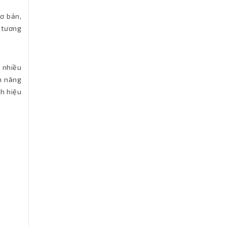
ơ bản,
, tương
 nhiều
h năng
nh hiệu