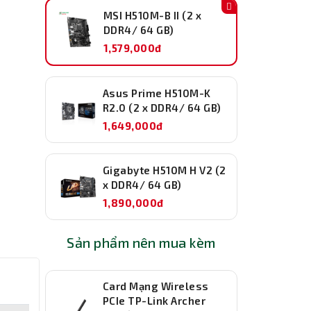
MSI H510M-B II (2 x
DDR4/ 64 GB)
1,579,000đ
Asus Prime H510M-K
R2.0 (2 x DDR4/ 64 GB)
1,649,000đ
Gigabyte H510M H V2 (2
x DDR4/ 64 GB)
1,890,000đ
Sản phẩm nên mua kèm
Card Mạng Wireless
PCIe TP-Link Archer