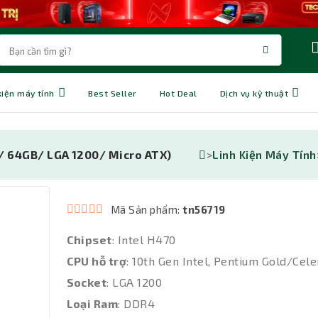
kiện máy tính
Best Seller
Hot Deal
Dịch vụ kỹ thuật
>
Linh Kiện Máy Tính
/ 64GB/ LGA 1200/ Micro ATX)
Mã Sản phẩm:
tn56719
Chipset
: Intel H470
CPU hỗ trợ
: 10th Gen Intel, Pentium Gold/Cel
Socket
: LGA 1200
Loại Ram
: DDR4