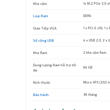
Khe cắm
1x M.2 PCIe 3.0 
Loại Ram
DDR4
Giao Tiếp VGA
1 x PCI-E x16, 1 x
Số cổng USB
4 x USB 2.0, 2 x
Khe Ram
2 khe cắm Ram
Dung lượng Ram hỗ trợ tối
64 GB
đa
Kích thước
Micro ATX (202 
Bảo hành
36 tháng