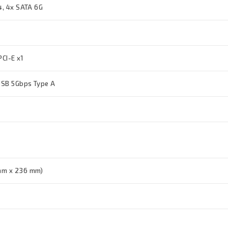
x4, 4x SATA 6G
 PCI-E x1
 USB 5Gbps Type A
mm x 236 mm)