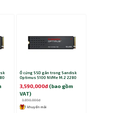
hợp cho
isk
Ổ cứng SSD gắn trong Sandisk
Card Màn H
280
Optimus 5100 NVMe M.2 2280
B580 Miles
nh thế
500GB SDSP51500GAN-000E0
hóng; 4
m
3,590,000đ
(bao gồm
9,690,0
VAT)
VAT)
3,890,000đ
10,000,000
1 khuyến mãi
1 khuyến