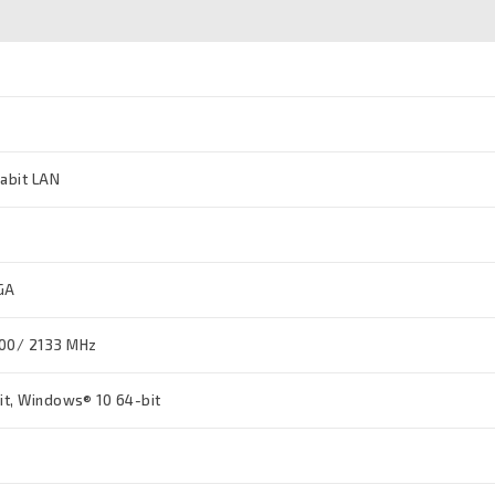
gabit LAN
VGA
00/ 2133 MHz
it, Windows® 10 64-bit