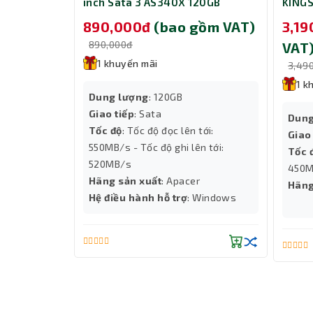
inch Sata 3 AS340X 120GB
KING
đa dạng (2933/2666/2400/2133 MHz), tối ưu hóa 
AP120GAS340XC-1
Dòng mainboard này hỗ trợ 1 khe M.2 PCIe 3.0 x4
890,000đ
(bao gồm VAT)
3,1
và cải thiện tốc độ khởi động hệ thống. Bo mạ
890,000đ
VAT
SATA, mở rộng không gian lưu trữ một cách linh 
1 khuyến mãi
3,49
1 k
Dung lượng
: 120GB
Giao tiếp
: Sata
Dung
Tốc độ
: Tốc độ đọc lên tới:
Giao
550MB/s - Tốc độ ghi lên tới:
Tốc 
520MB/s
450M
Hãng sản xuất
: Apacer
Hãng
Hệ điều hành hỗ trợ
: Windows