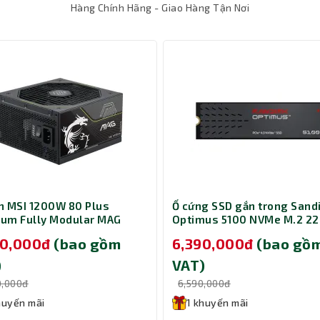
Hàng Chính Hãng - Giao Hàng Tận Nơi
ại với 1 cổng HDMI 1.4 hỗ trợ độ phân giải tối đa 4K ở 30Hz, phù 
 MSI 1200W 80 Plus
Ổ cứng SSD gắn trong Sand
num Fully Modular MAG
Optimus 5100 NVMe M.2 2
 vào đó, mainboard còn có 1 cổng VGA đáp ứng tốt cho các màn hì
PLS PCIE5
1TB SDSP51100TAN-000E0
g với 2 cổng USB 3.2 Gen 1 (5Gbps) cho tốc độ truyền tải nhanh c
90,000đ
(bao gồm
6,390,000đ
(bao gồ
ng dụng như bàn phím, chuột hoặc máy in.
)
VAT)
0,000đ
6,590,000đ
huyến mãi
1 khuyến mãi