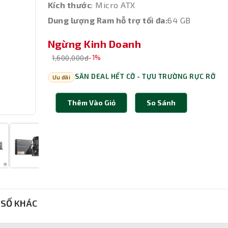
Kích thước
: Micro ATX
Dung lượng Ram hỗ trợ tối đa:
64 GB
Ngừng Kinh Doanh
1,600,000đ
-1%
SĂN DEAL HẾT CỠ - TỰU TRƯỜNG RỰC RỠ
Ưu đãi
Thêm Vào Giỏ
So Sánh
SỐ KHÁC