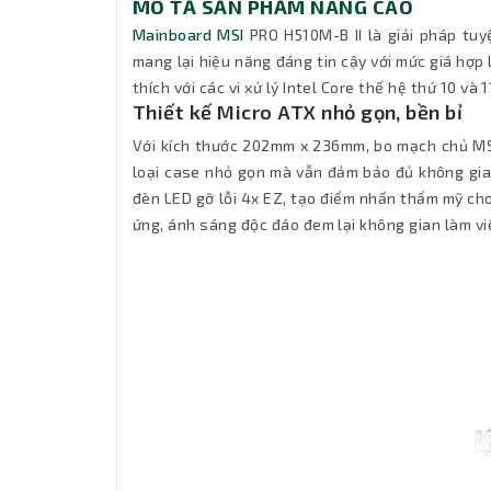
MÔ TẢ SẢN PHẨM NÂNG CAO
Mainboard MSI
PRO H510M-B II là giải pháp tuyệ
mang lại hiệu năng đáng tin cậy với mức giá hợp 
thích với các vi xử lý Intel Core thế hệ thứ 10 v
Thiết kế Micro ATX nhỏ gọn, bền bỉ
Với kích thước 202mm x 236mm, bo mạch chủ MSI
loại case nhỏ gọn mà vẫn đảm bảo đủ không gian
đèn LED gỡ lỗi 4x EZ, tạo điểm nhấn thẩm mỹ cho
ứng, ánh sáng độc đáo đem lại không gian làm vi