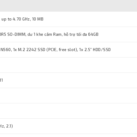
, up to 4.70 GHz, 10 MB
R5 SO-DIMM, dư 1 khe cắm Ram, hỗ trợ tối đa 64GB
N560, 1x M.2 2242 SSD (PCIE, free slot), 1x 2.5” HDD/SSD
11
z, 2.1)