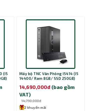
 xử lý
p theo
 (I5
Máy bộ TNC Văn Phòng I5414 (I5
Máy bộ TNC
0GB)
14400/ Ram 8GB/ SSD 250GB)
14400/ Ra
a thời
m
14,690,000đ
(bao gồm
14,690,
việc mở
VAT)
VAT)
14,790,000đ
14,790,000
2 khuyến mãi
2 khuyến