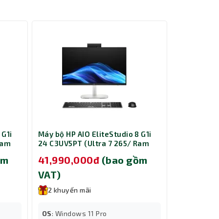
 G1i
Máy bộ HP AIO EliteStudio 8 G1i
Máy bộ AS
Ram
24 C3UV5PT (Ultra 7 265/ Ram
03100U014
16GB/ SSD 512GB/ 23.8 inch
8GB/ SSD 5
ồm
41,990,000đ
(bao gồm
18,890,
3Y/
Touch/ Windows 11 Pro/ 3Y/ Bạc)
Home/ 2Y)
VAT)
VAT)
20,000,000
2 khuyến mãi
2 khuyến
OS
: Windows 11 Pro
 độ trễ