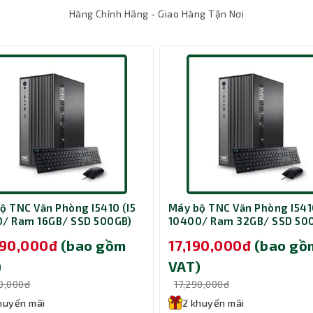
Hàng Chính Hãng - Giao Hàng Tận Nơi
ị bộ nhớ RAM 16GB DDR5 tốc độ cao (5200 MHz), mang đến khả năng
 khả năng mở rộng RAM lên đến 64GB, người dùng dễ dàng nâng cấ
ộ TNC Văn Phòng I5410 (I5
Máy bộ TNC Văn Phòng I5410
/ Ram 16GB/ SSD 500GB)
10400/ Ram 32GB/ SSD 50
 cấp tốc độ truy xuất dữ liệu nhanh chóng mà còn giúp tối ưu hó
090,000đ
(bao gồm
17,190,000đ
(bao gồ
NUC hỗ trợ thêm một khe M.2 2242 và một khe cắm ổ cứng 2.5” cho 
)
VAT)
90,000đ
17,290,000đ
huyến mãi
2 khuyến mãi