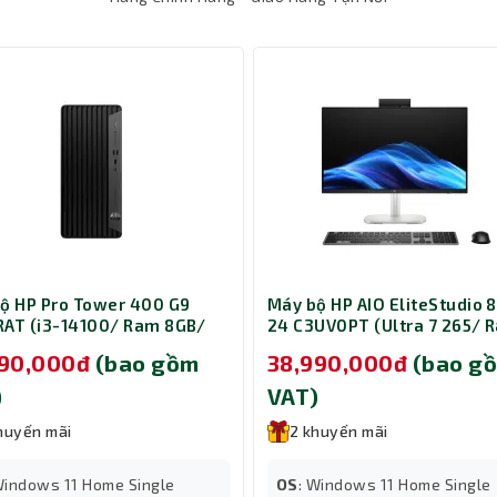
ộ HP Pro Tower 400 G9
Máy bộ HP AIO EliteStudio 8
AT (i3-14100/ Ram 8GB/
24 C3UV0PT (Ultra 7 265/ 
12GB/ Windows 11 Home/
16GB/ SSD 512GB/ 23.8 inch
490,000đ
(bao gồm
38,990,000đ
(bao g
Touch/ Windows 11 Home/ 
Bạc)
)
VAT)
huyến mãi
2 khuyến mãi
ượt trội
Windows 11 Home Single
OS
: Windows 11 Home Single
ảo tốc độ truyền tải không dây ổn định và nhanh chóng, giảm thiểu