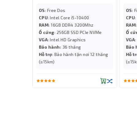
OS
: Free Dos
OS
: 
00
CPU
: Intel Core i5-10400
CPU
:
hz
RAM
: 16GB DDR4 3200Mhz
RAM
VMe NV3
Ổ cứng
: 256GB SSD PCIe NVMe
Ổ cứ
VGA
: Intel HD Graphics
VGA
:
Bảo hành:
36 tháng
Bảo 
ơi 12 tháng
Hỗ trợ
: Bảo hành tận nơi 12 tháng
Hỗ t
(≤15km)
(≤15
Cổng kết nối không giới hạn, trải ngh
Cubi NUC 1M 088VN được trang bị đầy đủ các cổn
lên đến 4K ở 60Hz và sạc nhanh PD 15W. Cùng với
4K, mang lại trải nghiệm giải trí chân thực và 
giúp việc truyền tải dữ liệu nhanh chóng và tiện l