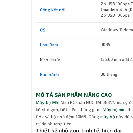
2 x USB 10Gbps T
Cổng kết nối
Thunderbolt 4 (D
2 x USB 10Gbps T
OS
Windows 11 Hom
Loại Ram
DDR5
Kích thước
135.60 mm x 132
Bảo hành
36 tháng
MÔ TẢ SẢN PHẨM NÂNG CAO
Máy bộ MSI
Mini PC Cubi NUC 1M 088VN mang đế
kế nhỏ gọn, tiết kiệm không gian.
Máy bộ mini
đượ
GHz và bộ nhớ đệm 10MB. Dòng
máy bộ
này đủ s
trí đa phương tiện.
Thiết kế nhỏ gọn, tinh tế, hiện đại