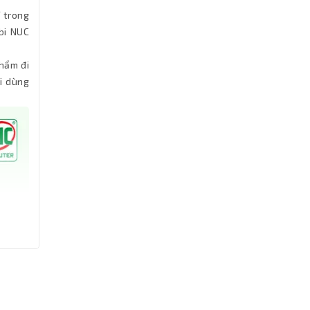
 trong
bi NUC
phẩm đi
i dùng