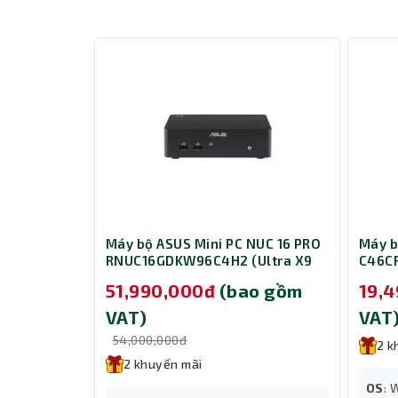
NUC 16 PRO
Máy bộ ASUS Mini PC NUC 16 PRO
Máy b
ltra X7
RNUC16GDKW96C4H2 (Ultra X9
C46CR
 1TB/
378H/ Ram 32GB/ SSD 1TB/
SSD 5
ao gồm
51,990,000đ
(bao gồm
19,
)
Windows 11 Home/ 3Y)
1Y)
VAT)
VAT
54,000,000đ
2 k
2 khuyến mãi
Kết nối không dây đem lại hiệu suất v
OS
: 
Với công nghệ Wi-Fi 6E tiên tiến, Cubi NUC đảm b