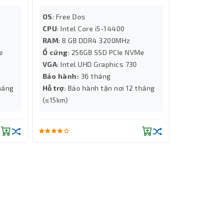
OS
: Free Dos
OS
: Free D
CPU
: Intel Core i5-14400
CPU
: Intel
RAM
: 8 GB DDR4 3200MHz
RAM
: 8 G
Me
Ổ cứng
: 256GB SSD PCIe NVMe
Ổ cứng
: 5
VGA
: Intel UHD Graphics 730
NV3
Bảo hành:
36 tháng
VGA
: Intel
tháng
Hỗ trợ
: Bảo hành tận nơi 12 tháng
Bảo hành:
(≤15km)
Hỗ trợ
: Bả
(≤15km)
nh ảnh
ân giải
icro-SD