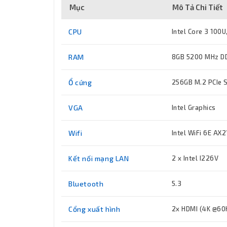
Mục
Mô Tả Chi Tiết
CPU
Intel Core 3 100U
RAM
8GB 5200 MHz DD
Ổ cứng
256GB M.2 PCIe S
VGA
Intel Graphics
Wifi
Intel WiFi 6E AX2
Kết nối mạng LAN
2 x Intel I226V
Bluetooth
5.3
Cổng xuất hình
2x HDMI (4K @60H