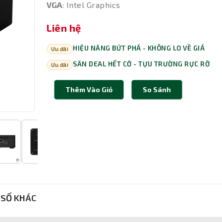
VGA
: Intel Graphics
Liên hệ
HIỆU NĂNG BỨT PHÁ - KHÔNG LO VỀ GIÁ
Ưu đãi
SĂN DEAL HẾT CỠ - TỰU TRƯỜNG RỰC RỠ
Ưu đãi
Thêm Vào Giỏ
So Sánh
SỐ KHÁC