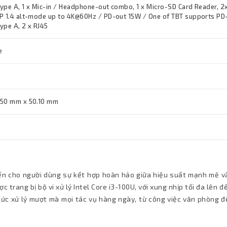
ype A, 1 x Mic-in / Headphone-out combo, 1 x Micro-SD Card Reader, 2
P 1.4 alt-mode up to 4K@60Hz / PD-out 15W / One of TBT supports PD-
ype A, 2 x RJ45
e
.50 mm x 50.10 mm
n cho người dùng sự kết hợp hoàn hảo giữa hiệu suất mạnh mẽ và
c trang bị bộ vi xử lý Intel Core i3-100U, với xung nhịp tối đa lên đ
ức xử lý mượt mà mọi tác vụ hàng ngày, từ công việc văn phòng đế