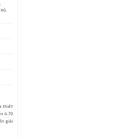
x
in),
 thiết
ến 4.70
n giải