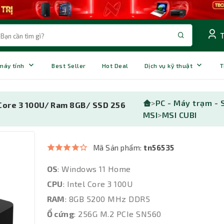
 máy tính
Best Seller
Hot Deal
Dịch vụ kỹ thuật
T
>
PC - Máy trạm - 
Core 3 100U/ Ram 8GB/ SSD 256
MSI
>
MSI CUBI
Mã Sản phẩm:
tn56535
OS
: Windows 11 Home
CPU
: Intel Core 3 100U
RAM
: 8GB 5200 MHz DDR5
Ổ cứng
: 256G M.2 PCIe SN560