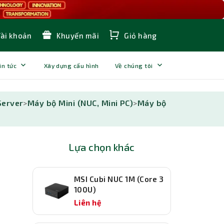
Tài khoản
Khuyến mãi
Giỏ hàng
in tức
Xây dựng cấu hình
Về chúng tôi
Server
>
Máy bộ Mini (NUC, Mini PC)
>
Máy bộ
Lựa chọn khác
MSI Cubi NUC 1M (Core 3
100U)
Liên hệ