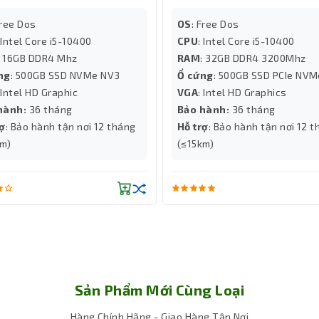
Free Dos
OS
: Free Dos
 Intel Core i5-10400
CPU
: Intel Core i5-10400
: 16GB DDR4 Mhz
RAM
: 32GB DDR4 3200Mhz
ng
: 500GB SSD NVMe NV3
Ổ cứng
: 500GB SSD PCIe NV
 Intel HD Graphic
VGA
: Intel HD Graphics
hành:
36 tháng
Bảo hành:
36 tháng
rợ
: Bảo hành tận nơi 12 tháng
Hỗ trợ
: Bảo hành tận nơi 12 
km)
(≤15km)
iệm đỉnh cao
g kết nối hiện đại, bao gồm 2 cổng Thunderbolt 4 hỗ trợ xuất hì
 đó là 2 cổng HDMI 2.1, cho phép xuất hình ảnh sắc nét với độ ph
Sản Phẩm Mới Cùng Loại
sống động. Cổng kết nối USB tốc độ 10Gbps Type-A và khe đọc thẻ M
ợi hơn bao giờ hết.
Hàng Chính Hãng - Giao Hàng Tận Nơi