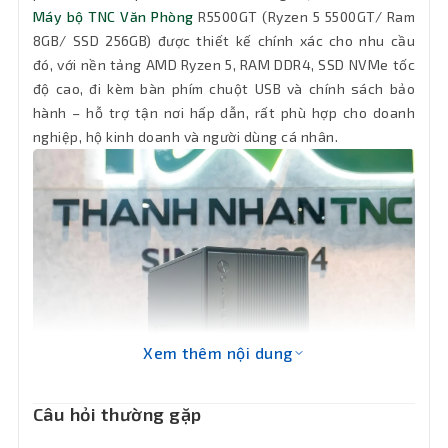
1 x RJ-45
Máy bộ TNC Văn Phòng
R5500GT (Ryzen 5 5500GT/ Ram
mạng LAN
8GB/ SSD 256GB) được thiết kế chính xác cho nhu cầu
đó, với nền tảng AMD Ryzen 5, RAM DDR4, SSD NVMe tốc
Bluetooth
Chưa có sẵn (có thể gắn thêm)
độ cao, đi kèm bàn phím chuột USB và chính sách bảo
hành – hỗ trợ tận nơi hấp dẫn, rất phù hợp cho doanh
Phân loại
Thùng Mid Tower
nghiệp, hộ kinh doanh và người dùng cá nhân.
Cổng xuất
1 x HDMI, 1 x VGA (D-Sub)
hình
Cổng kết
4 x USB 3.1, 2 x USB 2.0, 3 x Jack Audio,
1 x Keyboard/Mouse PS
nối
OS
Free Dos
Xem thêm nội dung
Phụ kiện
Full Box
kèm theo
Câu hỏi thường gặp
Bảo hành tận nơi 12 tháng trong vòng
Hỗ trợ