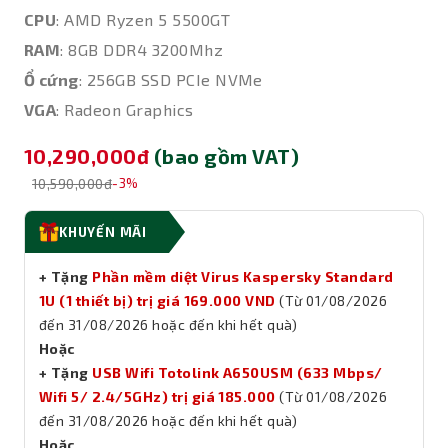
CPU
: AMD Ryzen 5 5500GT
RAM
: 8GB DDR4 3200Mhz
Ổ cứng
: 256GB SSD PCIe NVMe
VGA
: Radeon Graphics
10,290,000đ
(bao gồm VAT)
10,590,000đ
-3%
KHUYẾN MÃI
+ Tặng
Phần mềm diệt Virus Kaspersky Standard
1U (1 thiết bị) trị giá 169.000 VND
(Từ 01/08/2026
đến 31/08/2026 hoặc đến khi hết quà)
Hoặc
+ Tặng
USB Wifi Totolink A650USM (633 Mbps/
Wifi 5/ 2.4/5GHz) trị giá 185.000
(Từ 01/08/2026
đến 31/08/2026 hoặc đến khi hết quà)
Hoặc