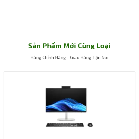
Sản Phẩm Mới Cùng Loại
Hàng Chính Hãng - Giao Hàng Tận Nơi
Kết nối đầy đủ, dễ dàng mở rộng theo nhu
cầu
Hệ thống cổng kết nối đáp ứng tốt thiết bị ngoại
vi
Máy bộ TNC Văn Phòng R5500GT được trang bị 4 cổng
USB 3.1, 2 cổng USB 2.0, đủ để kết nối cùng lúc nhiều