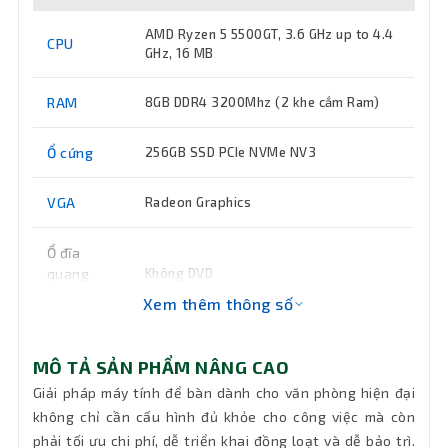
AMD Ryzen 5 5500GT, 3.6 GHz up to 4.4
CPU
GHz, 16 MB
RAM
8GB DDR4 3200Mhz (2 khe cắm Ram)
Ổ cứng
256GB SSD PCIe NVMe NV3
VGA
Radeon Graphics
Ổ đĩa
quang
Không DVD
(DVD)
Xem thêm thông số
Keyboard
Bàn phím + Chuột có dây cổng USB
MÔ TẢ SẢN PHẨM NÂNG CAO
Giải pháp máy tính để bàn dành cho văn phòng hiện đại
Wifi
Chưa có sẵn (có thể gắn thêm)
không chỉ cần cấu hình đủ khỏe cho công việc mà còn
phải tối ưu chi phí, dễ triển khai đồng loạt và dễ bảo trì.
Kết nối