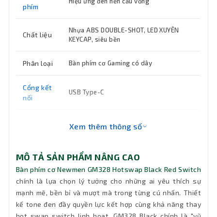
Hiệu ứng đèn nền cầu vồng
phím
Nhựa ABS DOUBLE-SHOT, LED XUYÊN
Chất liệu
KEYCAP, siêu bền
Phân loại
Bàn phím cơ Gaming có dây
Cổng kết
USB Type-C
nối
Hệ điều
Xem thêm thông số
hành hỗ
Win7/8/10/11; Mac OS 10.10 trở lên
trợ
MÔ TẢ SẢN PHẨM NÂNG CAO
Màu sắc
Đen
Bàn phím cơ Newmen GM328 Hotswap Black Red Switch
chính là lựa chọn lý tưởng cho những ai yêu thích sự
Chiều dài
mạnh mẽ, bền bỉ và mượt mà trong từng cú nhấn. Thiết
1.6m
dây
kế tone đen đầy quyền lực kết hợp cùng khả năng thay
hot swap switch linh hoạt, GM328 Black chính là "vũ