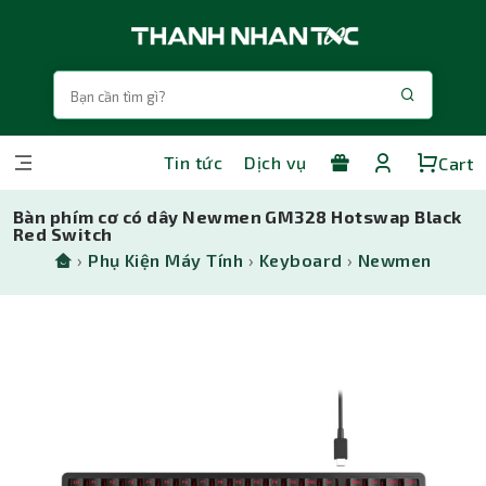
Tin tức
Dịch vụ
Cart
Bàn phím cơ có dây Newmen GM328 Hotswap Black
Red Switch
›
Phụ Kiện Máy Tính
›
Keyboard
›
Newmen