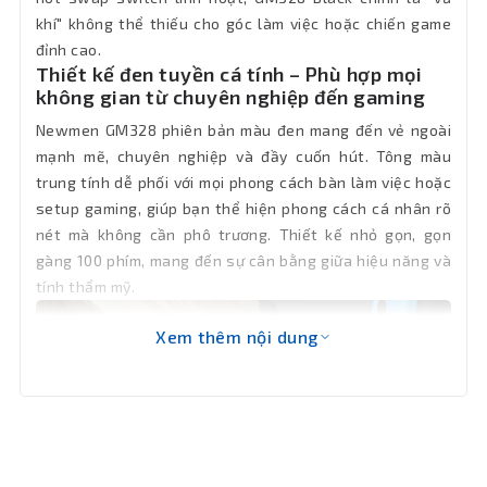
Số lượng
khí" không thể thiếu cho góc làm việc hoặc chiến game
100
phím
đỉnh cao.
Thiết kế đen tuyền cá tính – Phù hợp mọi
không gian từ chuyên nghiệp đến gaming
Kiểu
Red Switch
switch
Newmen GM328 phiên bản màu đen mang đến vẻ ngoài
mạnh mẽ, chuyên nghiệp và đầy cuốn hút. Tông màu
Kích
trung tính dễ phối với mọi phong cách bàn làm việc hoặc
391.5 x 142 x 40 mm
thước
setup gaming, giúp bạn thể hiện phong cách cá nhân rõ
nét mà không cần phô trương. Thiết kế nhỏ gọn, gọn
Khối
gàng 100 phím, mang đến sự cân bằng giữa hiệu năng và
684g
lượng
tính thẩm mỹ.
Bảo hành
24 tháng
Xem thêm nội dung