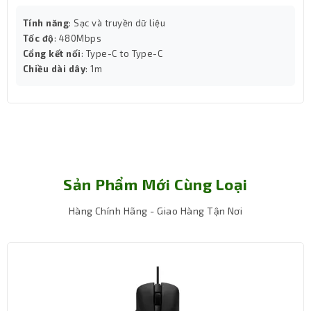
Tính năng
: Sạc và truyền dữ liệu
Tốc độ
: 480Mbps
Cổng kết nối
: Type-C to Type-C
Chiều dài dây
: 1m
Sản Phẩm Mới Cùng Loại
Red Switch – Gõ siêu êm, cảm giác mượt
Hàng Chính Hãng - Giao Hàng Tận Nơi
mà cho công việc và giải trí
Sử dụng Red Switch, Newmen GM328 mang lại hành
trình phím nhẹ nhàng, không phát ra tiếng clicky, rất phù
hợp với môi trường làm việc yên tĩnh hoặc thao tác
nhanh khi chơi game. Cảm giác gõ mượt, êm ái giúp bạn
duy trì hiệu suất làm việc hoặc chơi game lâu dài mà