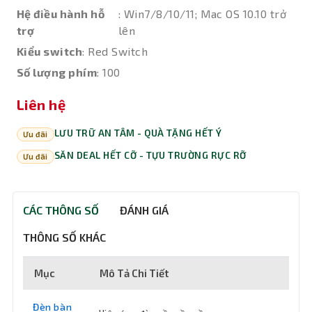
Hệ điều hành hỗ
: Win7/8/10/11; Mac OS 10.10 trở
trợ
lên
Kiểu switch
: Red Switch
Số lượng phím
: 100
Liên hệ
LƯU TRỮ AN TÂM - QUÀ TẶNG HẾT Ý
Ưu đãi
SĂN DEAL HẾT CỠ - TỰU TRƯỜNG RỰC RỠ
Ưu đãi
CÁC THÔNG SỐ
ĐÁNH GIÁ
THÔNG SỐ KHÁC
Mục
Mô Tả Chi Tiết
Đèn bàn