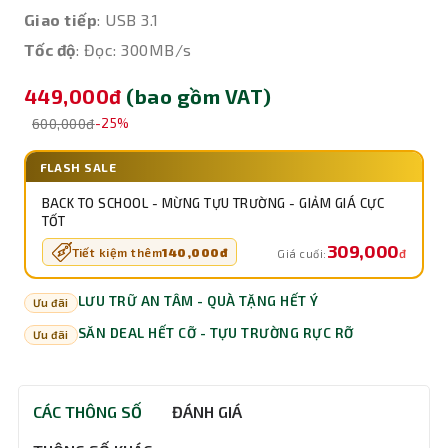
Giao tiếp
: USB 3.1
Tốc độ
: Đọc: 300MB/s
449,000đ
(bao gồm VAT)
600,000đ
-25%
FLASH SALE
BACK TO SCHOOL - MỪNG TỰU TRƯỜNG - GIẢM GIÁ CỰC
TỐT
309,000
Tiết kiệm thêm
140,000đ
đ
Giá cuối:
LƯU TRỮ AN TÂM - QUÀ TẶNG HẾT Ý
Ưu đãi
SĂN DEAL HẾT CỠ - TỰU TRƯỜNG RỰC RỠ
Ưu đãi
CÁC THÔNG SỐ
ĐÁNH GIÁ