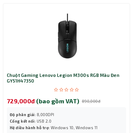
Chuột Gaming Lenovo Legion M300s RGB Màu Đen
GY51H47350
729,000đ
(bao gồm VAT)
890,000đ
Độ phân giải
: 8,000DPI
Cổng kết nối
: USB 2.0
Hệ điều hành hỗ trợ
: Windows 10, Windows 11
Bảo vệ