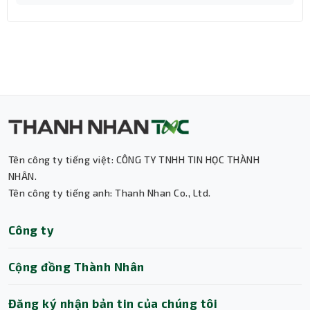
USB
64GB Sandisk Ultra Luxe CZ74 tích hợp phần
mềm SanDisk SecureAccess® bảo vệ có mật khẩu
cung cấp một cách đáng tin cậy để bảo vệ an toàn
cho dữ liệu của bạn.
Tên công ty tiếng việt: CÔNG TY TNHH TIN HỌC THÀNH
NHÂN.
Tên công ty tiếng anh: Thanh Nhan Co., Ltd.
Thành Nhân TNC
Công ty
Trợ lý AI • Phản hồi tức thì
Cộng đồng Thành Nhân
Đăng ký nhận bản tin của chúng tôi