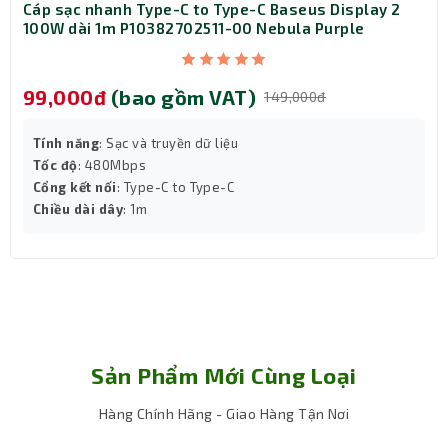
Cáp sạc nhanh Type-C to Type-C Baseus Display 2
100W dài 1m P10382702511-00 Nebula Purple
99,000đ
(bao gồm VAT)
149,000đ
Tính năng
: Sạc và truyền dữ liệu
Tốc độ
: 480Mbps
Cổng kết nối
: Type-C to Type-C
Chiều dài dây
: 1m
Dung lượng lớn
Đảm bảo nhu cầu của mọi người Sandisk Ultra
Luxe hỗ trợ lên đến 256GB để bạn thoải mái lưu
Sản Phẩm Mới Cùng Loại
trữ các dữ liệu quan trọng.
Hàng Chính Hãng - Giao Hàng Tận Nơi