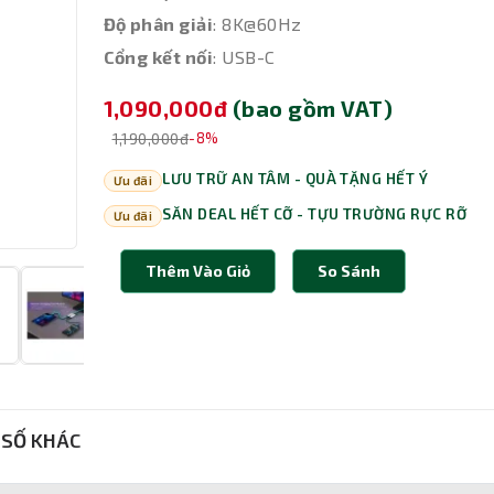
Độ phân giải
: 8K@60Hz
Cổng kết nối
: USB-C
1,090,000đ
(bao gồm VAT)
1,190,000đ
-8%
LƯU TRỮ AN TÂM - QUÀ TẶNG HẾT Ý
Ưu đãi
SĂN DEAL HẾT CỠ - TỰU TRƯỜNG RỰC RỠ
Ưu đãi
Thêm Vào Giỏ
So Sánh
SỐ KHÁC