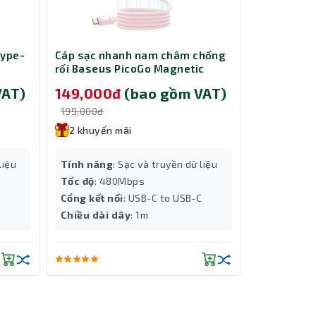
Type-
Cáp sạc nhanh nam châm chống
Chuột Gami
rối Baseus PicoGo Magnetic
151M
ết chân
Liquid Silicone USB-C to USB-C
h chiếu
VAT)
149,000đ
(bao gồm VAT)
179,000
240W dài 1m Pink LVE093-CC-1P
199,000đ
199,000đ
2 khuyến mãi
2 khuyến
Độ phân giả
liệu
Tính năng
: Sạc và truyền dữ liệu
Màu sắc
: Đ
Tốc độ
: 480Mbps
Tốc độ
: IPS
Cổng kết nối
: USB-C to USB-C
Chiều dài d
Chiều dài dây
: 1m