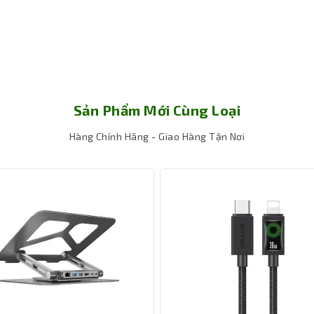
Sản Phẩm Mới Cùng Loại
Hàng Chính Hãng - Giao Hàng Tận Nơi
 nền tảng
 tương thích với các thiết bị hiện đại từ Windows 10/11 (32/64bi
m và sử dụng, không cần trình điều khiển hay cài đặt phức tạp, gi