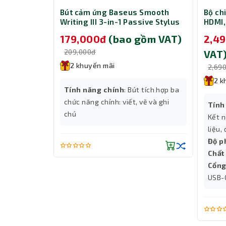
CD281 Fast
Bút cảm ứng Baseus Smooth
Bộ ch
with Dual
Writing III 3-in-1 Passive Stylus
HDMI,
W - Black
Non-magnetic Version Moon
và Gi
gồm VAT)
179,000đ
(bao gồm VAT)
2,4
White (LVN080-NM-WH)
209,000đ
VAT
2 khuyến mãi
2,69
2 k
h
Tính năng chính
: Bút tích hợp ba
-A
chức năng chính: viết, vẽ và ghi
Tính
chú
Kết n
liệu,
Độ p
Chất 
Cổng
USB-