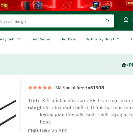
 máy tính
Best Seller
Hot Deal
Dịch vụ kỹ thuật
T
>
P
Mã Sản phẩm:
tn61308
Tính
: Kết nối hai đầu vào USB-C với một màn 
năng
hoặc chia một thiết bị thành hai màn hìn
không gian làm việc hoặc thiết lập giải tr
hoạt.
Chất liệu
: Vỏ ABS