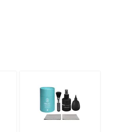
t), Mac
úp tiết