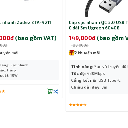
nét, tốc độ vượt trội
ạc nhanh Zadez ZTA-4211
Cáp sạc nhanh QC 3.0 USB 
C dài 3m Ugreen 60408
giải lên đến 8K@60Hz, giúp truyền tải hình ảnh siêu nét với chi ti
thiết bị đảm bảo hình ảnh không bị giật, trễ, phù hợp cho cả trìn
,000đ
(bao gồm VAT)
149,000đ
(bao gồm 
 hoặc chơi game độ phân giải cao.
000đ
189,000đ
huyến mãi
2 khuyến mãi
 năng
: Sạc nhanh
Tính năng
: Sạc và truyền dữ 
sắc
: trắng
Tốc độ
: 480Mbps
 suất
: 18W
Cổng kết nối
: USB Type-C
Chiều dài dây
: 3m