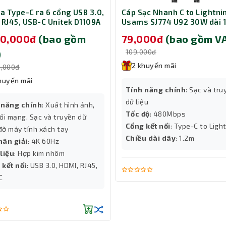
ia Type-C ra 6 cổng USB 3.0,
Cáp Sạc Nhanh C to Lightni
 RJ45, USB-C Unitek D1109A
Usams SJ774 U92 30W dài 
á đỡ laptop 14-17 inch
Black (SJ774USB01)
90,000đ
(bao gồm
79,000đ
(bao gồm V
109,000đ
)
2 khuyến mãi
0,000đ
huyến mãi
Tính năng chính
: Sạc và tru
dữ liệu
 năng chính
: Xuất hình ảnh,
Tốc độ
: 480Mbps
ối mạng, Sạc và truyền dữ
Cổng kết nối
: Type-C to Ligh
 đỡ máy tính xách tay
Chiều dài dây
: 1.2m
hân giải
: 4K 60Hz
liệu
: Hợp kim nhôm
 kết nối
: USB 3.0, HDMI, RJ45,
C