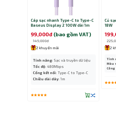
Độ phân giải 8K@60Hz – Hình ảnh siêu 
s Dynamic
Cáp sạc nhanh Type-C to Type-C
Củ s
tning 1m PD
Baseus Display 2 100W dài 1m
18W
Bộ chia USB Type C Unitek D1078A hỗ trợ độ phân 
P10382702511-00 Nebula Purple
thực và màu sắc sống động. Với băng thông lớn, 
m VAT)
99,000đ
(bao gồm VAT)
199
e
chuyên nghiệp lẫn nhu cầu giải trí như xem phim
149,000đ
225,
2 khuyến mãi
2 k
Tính
yền dữ liệu
Tính năng
: Sạc và truyền dữ liệu
Màu 
Tốc độ
: 480Mbps
Công
Cổng kết nối
: Type-C to Type-C
o Lightning
Chiều dài dây
: 1m