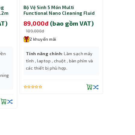
ng
Bộ Vệ Sinh 5 Món Multi
Cáp nguồn 
1.2m
Functional Nano Cleaning Fluid
ổ cứng HDD
Slim/Towe
AT)
89,000đ
(bao gồm VAT)
229,00
109,000đ
299,000đ
2 khuyến mãi
2 khuyến
yền
Tính năng chính
: Làm sạch máy
Tính năng
tính , laptop , chuột , bàn phím và
ổ cứng HDD
các thiết bị phù hợp.
bạn lắp đặt
tning
inch, HDD 2
cho máy tí
Thành Nhân TNC
Cổng kết n
| Đầu ra: 
Trợ lý AI • Phản hồi tức thì
Chiều dài 