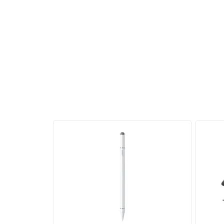
Cổng USB-C linh hoạt, tương thích đa
Sản phẩm sử dụng cổng kết nối USB-C chuẩn mới,
OS 10.6 trở lên đến Linux kernel 3.x. Chỉ cần cắ
kiệm thời gian và tăng hiệu suất làm việc.