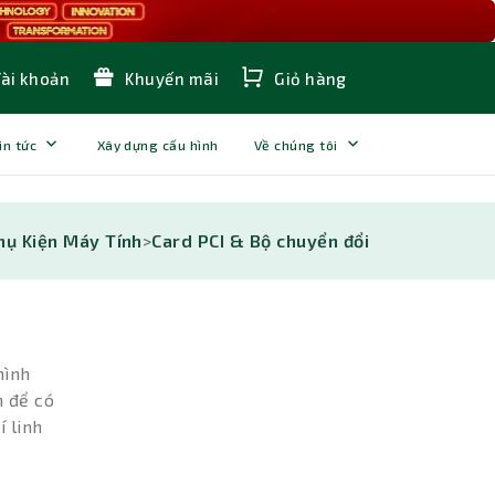
Tài khoản
Khuyến mãi
Giỏ hàng
in tức
Xây dựng cấu hình
Về chúng tôi
hụ Kiện Máy Tính
>
Card PCI & Bộ chuyển đổi
hình
h để có
í linh