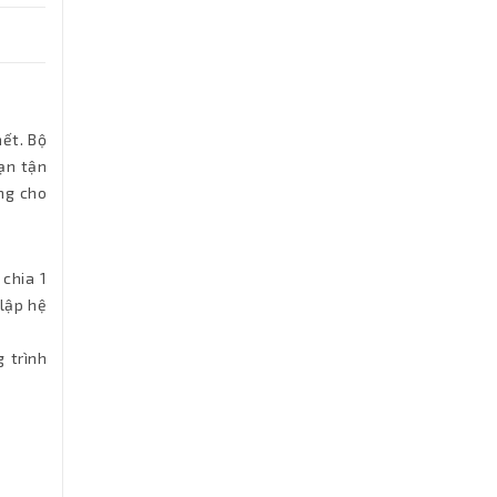
hết. Bộ
ạn tận
ởng cho
 chia 1
 lập hệ
 trình