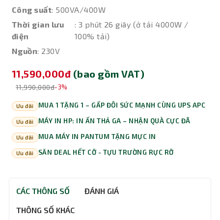
Công suất
: 500VA/400W
Thời gian lưu
: 3 phút 26 giây (ở tải 4000W /
điện
100% tải)
Nguồn
: 230V
11,590,000đ
(bao gồm VAT)
11,990,000đ
-3%
MUA 1 TẶNG 1 – GẤP ĐÔI SỨC MẠNH CÙNG UPS APC
Ưu đãi
MÁY IN HP: IN ẤN THẢ GA – NHẬN QUÀ CỰC ĐÃ
Ưu đãi
MUA MÁY IN PANTUM TẶNG MỰC IN
Ưu đãi
SĂN DEAL HẾT CỠ - TỰU TRƯỜNG RỰC RỠ
Ưu đãi
CÁC THÔNG SỐ
ĐÁNH GIÁ
THÔNG SỐ KHÁC