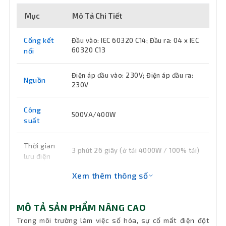
Mục
Mô Tả Chi Tiết
Cổng kết
Đầu vào: IEC 60320 C14; Đầu ra: 04 x IEC
60320 C13
nối
Điện áp đầu vào: 230V; Điện áp đầu ra:
Nguồn
230V
Công
500VA/400W
suất
Thời gian
3 phút 26 giây (ở tải 4000W / 100% tải)
lưu điện
Xem thêm thông số
Nguồn
Đang cap nhat
MÔ TẢ SẢN PHẨM NÂNG CAO
Kích
4.4 x 43.2 x 23.2cm (H x W x D)
thước
Trong môi trường làm việc số hóa, sự cố mất điện đột