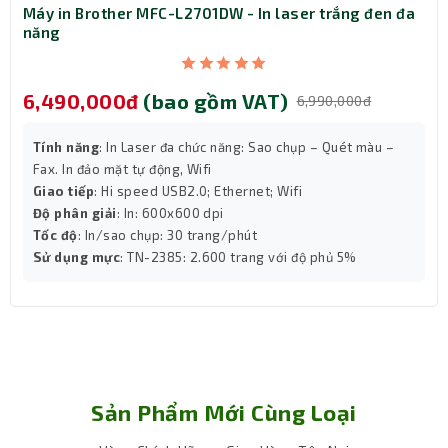
trong môi trường hoạt động liên tục.
Máy in Brother MFC-L2701DW - In laser trắng đen đa
năng
6,490,000đ
(bao gồm VAT)
6,990,000đ
Tính năng
: In Laser đa chức năng: Sao chụp – Quét màu –
Fax. In đảo mặt tự động, Wifi
Giao tiếp
: Hi speed USB2.0; Ethernet; Wifi
Độ phân giải
: In: 600x600 dpi
Tốc độ
: In/sao chụp: 30 trang/phút
Sử dụng mực
: TN-2385: 2.600 trang với độ phủ 5%
Sản Phẩm Mới Cùng Loại
Công suất mạnh mẽ 500VA/400W và Công nghệ
Pin Lithium-Ion đột phá