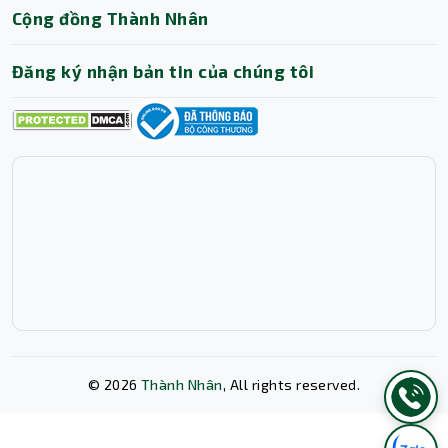
Cộng đồng Thành Nhân
C14 phổ biến, trong khi đầu ra cung cấp đến 04 cổng IEC
60320 C13, cho phép bạn kết nối và bảo vệ đồng thời
Đăng ký nhận bản tin của chúng tôi
nhiều thiết bị. Việc quản lý và theo dõi UPS chưa bao giờ
dễ dàng hơn thế nhờ màn hình LCD trực quan ở mặt
trước. Màn hình này hiển thị rõ ràng các thông số vận
hành quan trọng như dung lượng pin, mức tải hiện tại,
điện áp vào/ra, cảnh báo lỗi... giúp bạn nắm bắt tình
trạng hệ thống chỉ trong nháy mắt. Hơn nữa, với cổng
SmartConnect tích hợp, bạn có thể giám sát UPS từ xa
thông qua một cổng web an toàn, nhận thông báo qua
email và cập nhật firmware tự động, mang lại khả năng
quản trị chủ động và hiệu quả dù bạn ở bất cứ đâu.
©
2026
Thành Nhân
, All rights reserved.