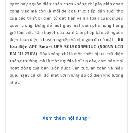
ngột hay nguồn điện chập chờn không chỉ gây gián đoạn
Khối
công việc mà còn là mối đe dọa trực tiếp đến tuổi thọ
Khoảng 4.06kg
lượng
của các thiết bị điện tử đắt tiền và an toàn của dữ liệu
quan trọng. Đừng để một giây mất điện phá hỏng hàng
Bảo hành
36 tháng
giờ làm việc tâm huyết của bạn! Giải pháp bảo vệ nguồn
điện toàn diện, chuyên nghiệp và nhỏ gọn đã có mặt -
Bộ
lưu điện APC Smart-UPS SCL500RMI1UC (500VA LCD
RM 1U 230V)
. Đây không chỉ là một thiết bị lưu trữ điện
thông thường, mà là một người vệ sĩ tin cậy, đảm bảo mọi
hoạt động của bạn luôn được liên tục, an toàn và hiệu
quả, ngay cả khi đối mặt với những sự cố điện khó lường
nhất.
Xem thêm nội dung