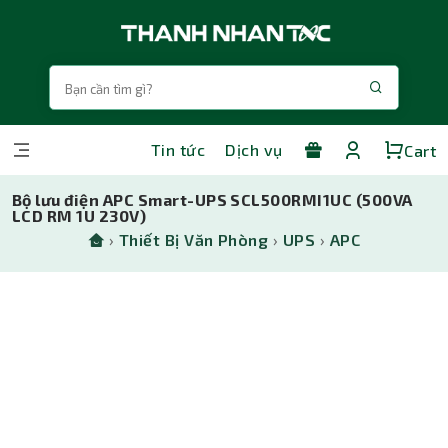
Tin tức
Dịch vụ
Cart
Bộ lưu điện APC Smart-UPS SCL500RMI1UC (500VA
LCD RM 1U 230V)
›
Thiết Bị Văn Phòng
›
UPS
›
APC