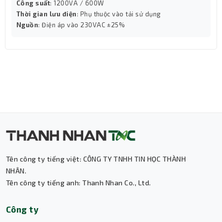
Công suất
: 1200VA / 600W
Thời gian lưu điện
: Phụ thuộc vào tải sử dụng
Nguồn
: Điện áp vào 230VAC ±25%
Kết luận
Máy in Canon Laser imageCLASS LBP122dw là lựa chọn
hoàn hảo cho những ai đang tìm kiếm một máy in đen
trắng hiệu quả, tiết kiệm và dễ sử dụng. Với thiết kế nhỏ
gọn, hiện đại, tốc độ in ấn nhanh chóng, tính năng in đảo
mặt tự động và khả năng kết nối đa dạng, máy in này sẽ
giúp bạn nâng tầm hiệu quả công việc và nâng cao chất
lượng bản in.
Mua máy in Canon chính hãng tại Thành
Nhân - TNC
Thành Nhân - TNC
là nơi bạn có thể tìm thấy những
Tên công ty tiếng việt: CÔNG TY TNHH TIN HỌC THÀNH
chiếc máy in Canon chính hãng với chất lượng cao và giá
NHÂN.
cả tốt nhất. Hãy liên hệ hotline:
1900 6078 - (028) 39
Tên công ty tiếng anh: Thanh Nhan Co., Ltd.
250 259
để đặt hàng máy in phù hợp với nhu cầu.
Thành Nhân TNC
Công ty
Trợ lý AI • Phản hồi tức thì