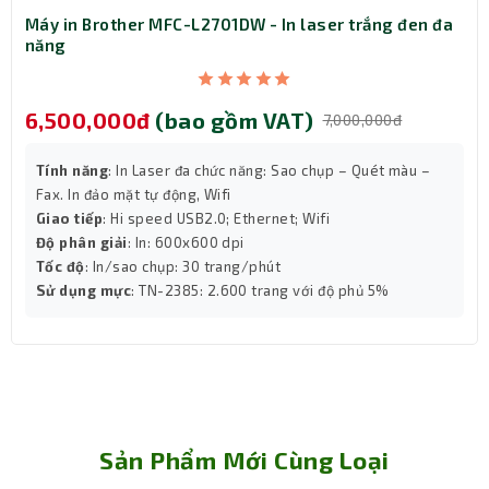
Máy in Brother MFC-L2701DW - In laser trắng đen đa
năng
6,500,000đ
(bao gồm VAT)
7,000,000đ
Tính năng
: In Laser đa chức năng: Sao chụp – Quét màu –
Fax. In đảo mặt tự động, Wifi
Giao tiếp
: Hi speed USB2.0; Ethernet; Wifi
Độ phân giải
: In: 600x600 dpi
Dễ dàng thiết lập cài đặt
Tốc độ
: In/sao chụp: 30 trang/phút
Máy in Laser CANON LBP 122DW được trang bị sẵn màn
Sử dụng mực
: TN-2385: 2.600 trang với độ phủ 5%
hình LCD 5 hiển thị sắc nét giúp việc cài đặt và thiết lập
máy in và nhận thông báo thông qua màn hình hiển thị
sắc nét. Ngoài ra, máy in còn thiết lập thêm phím bấm
điều hướng giúp cài đặt từ máy in tới các thiết bị như
máy tính, laptop thông qua mạng có dây hoặc không dây
vô cùng tiện lợi.
Sản Phẩm Mới Cùng Loại
Tương thích với mực in Canon 071