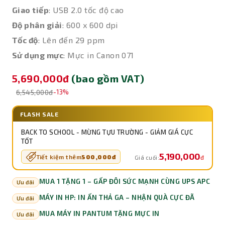
Giao tiếp
: USB 2.0 tốc độ cao
Độ phân giải
: 600 x 600 dpi
Tốc độ
: Lên đến 29 ppm
Sử dụng mực
: Mực in Canon 071
5,690,000đ
(bao gồm VAT)
6,545,000đ
-13%
FLASH SALE
BACK TO SCHOOL - MỪNG TỰU TRƯỜNG - GIẢM GIÁ CỰC
TỐT
5,190,000
Tiết kiệm thêm
500,000đ
đ
Giá cuối:
MUA 1 TẶNG 1 – GẤP ĐÔI SỨC MẠNH CÙNG UPS APC
Ưu đãi
MÁY IN HP: IN ẤN THẢ GA – NHẬN QUÀ CỰC ĐÃ
Ưu đãi
MUA MÁY IN PANTUM TẶNG MỰC IN
Ưu đãi