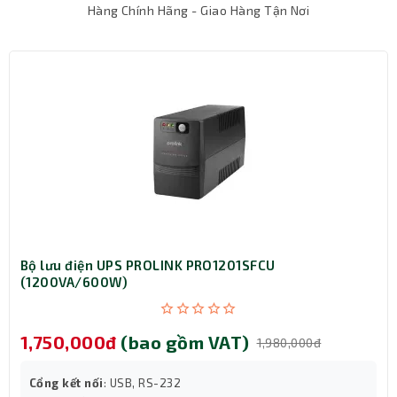
Máy in này tương thích với
mực in
Canon 071, một loại
Hàng Chính Hãng - Giao Hàng Tận Nơi
mực chất lượng cao được Canon sản xuất đặc biệt cho
dòng máy in laser của mình. Mực in Canon 071 mang lại
cho người dùng các bản in sắc nét và rõ ràng, cùng với
khả năng in ấn lâu dài mà không làm giảm chất lượng.
Bộ lưu điện UPS PROLINK PRO1201SFCU
(1200VA/600W)
1,750,000đ
(bao gồm VAT)
1,980,000đ
Cổng kết nối
: USB, RS-232