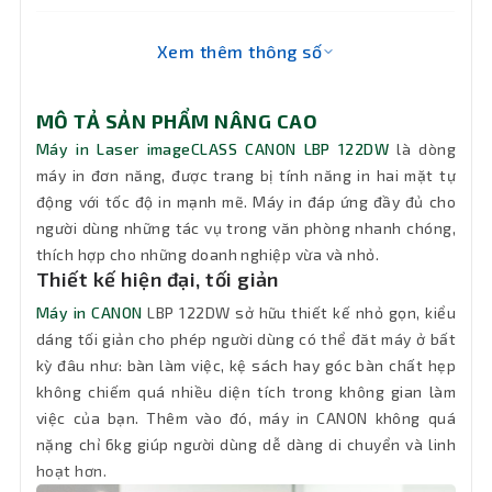
Bộ nhớ
Xem thêm thông số
tiêu
256 MB
chuẩn
MÔ TẢ SẢN PHẨM NÂNG CAO
Hệ điều
Máy in Laser imageCLASS CANON LBP 122DW
là dòng
Windows,Mac OS 10.6.x - 10.9, Linux,
hành hỗ
Citrix (phiên bản FR2 về sau)
máy in đơn năng, được trang bị tính năng in hai mặt tự
trợ
động với tốc độ in mạnh mẽ. Máy in đáp ứng đầy đủ cho
người dùng những tác vụ trong văn phòng nhanh chóng,
Loại mực
Mực in Canon 071
thích hợp cho những doanh nghiệp vừa và nhỏ.
sử dụng
Thiết kế hiện đại, tối giản
Máy in CANON
LBP 122DW sở hữu thiết kế nhỏ gọn, kiểu
A4, A5, A6, B5, Legal, Letter, Executive,
dáng tối giản cho phép người dùng có thể đăt máy ở bất
Statement, Foolscap, Government
Letter, Government Legal, Indian Legal,
kỳ đâu như: bàn làm việc, kệ sách hay góc bàn chất hẹp
Khổ giấy
Index Card, Postcard, Envelope (COM10,
không chiếm quá nhiều diện tích trong không gian làm
Monarch, DL, C5), Custom (min. 76 x 127
việc của bạn. Thêm vào đó, máy in CANON không quá
mm to max. 216 x 356 mm)
nặng chỉ 6kg giúp người dùng dễ dàng di chuyển và linh
hoạt hơn.
Hỗ trợ
60 - 163 g/m2