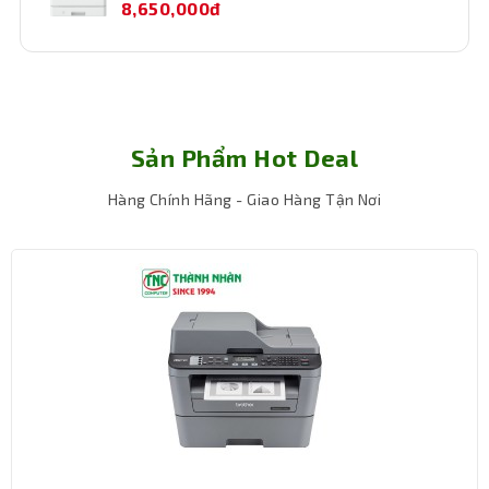
8,650,000đ
Sản Phẩm Hot Deal
Khay chứa giấy rộng lớn lên tới 150 tờ
Máy in được thiết kế nhỏ gọn với chiếc máy in Canon
Hàng Chính Hãng - Giao Hàng Tận Nơi
122DW, có khay chứa giấy lên tới 150 tờ, phù hợp với
nhiều loại giấy khác nhau. Thậm chí, người dùng có thể
tùy chỉnh lại khay chứa giấy như A4, A5, A6,... phù hợp với
nhu cầu người dùng cần in các loại tài liệu khác nhau.