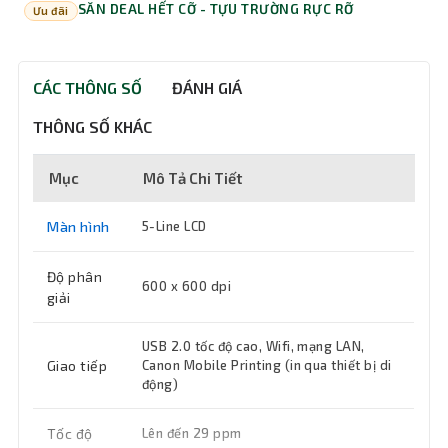
SĂN DEAL HẾT CỠ - TỰU TRƯỜNG RỰC RỠ
Ưu đãi
CÁC THÔNG SỐ
ĐÁNH GIÁ
THÔNG SỐ KHÁC
Mục
Mô Tả Chi Tiết
Màn hình
5-Line LCD
Độ phân
600 x 600 dpi
giải
USB 2.0 tốc độ cao, Wifi, mạng LAN,
Giao tiếp
Canon Mobile Printing (in qua thiết bị di
động)
Tốc độ
Lên đến 29 ppm