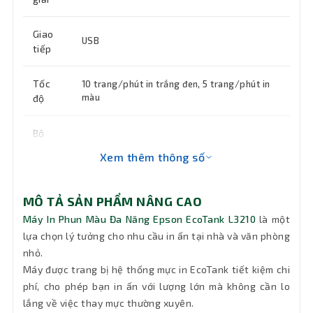
Giao
USB
tiếp
Tốc
10 trang/phút in trắng đen, 5 trang/phút in
màu
độ
Bộ
nhớ
Energy Use 14 Watt
Xem thêm thông số
tiêu
chuẩn
MÔ TẢ SẢN PHẨM NÂNG CAO
Mac OS X 10.6.8 or later, Windows 10,
Máy In Phun Màu Đa Năng Epson EcoTank L3210
là một
Windows 7, Windows 8, Windows 8.1,
lựa chọn lý tưởng cho nhu cầu in ấn tại nhà và văn phòng
Windows Server 2008 (32/64bit), Windows
Hệ
Server 2008 R2, Windows Server 2012
nhỏ.
điều
(64bit), Windows Server 2012 R2, Windows
Máy được trang bị hệ thống mực in EcoTank tiết kiệm chi
Server 2016, Windows Vista, Windows XP
hành
phí, cho phép bạn in ấn với lượng lớn mà không cần lo
Professional x64 Edition SP2 or later,
hỗ trợ
lắng về việc thay mực thường xuyên.
Windows XP SP3 or later (32-bit), Windows