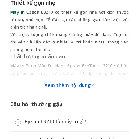
Thiết kế gọn nhẹ
Server 2003 R2,
spectextoptionoperatingsystemswin2003ii2
Máy in
Epson L3210 có thiết kế gọn nhẹ với kích thước
tối ưu, phù hợp để đặt tại các không gian làm việc với
Loại
diện tích hạn chế.
mực
C13T00V100 Black, C13T00V200 Cyan,
Với trọng lượng chỉ khoảng 4.5 kg, máy dễ dàng được di
C13T00V300 Magenta , C13T00V400 Yellow
sử
chuyển và lắp đặt ở nhiều vị trí khác nhau trong văn
dụng
phòng hoặc tại nhà.
Chất lượng in ấn cao
Tính
năng
In phun màu đa năng (Print, Scan, Copy )
Máy In Phun Màu Đa Năng Epson EcoTank L3210 sở hữu
chính
độ phân giải in lên tới 5760 x 1440 dpi, mang đến chất
lượng in ấn tuyệt vời với chi tiết sắc nét và màu sắc
Xem thêm nội dung
Khối
sống động.
3.9 kg (375‎ x 347 x 179 mm)
lượng
Máy in l3210 có khả năng in nhanh với tốc độ lên đến 10
trang/phút cho in trắng đen và 5 trang/phút cho in màu,
Câu hỏi thường gặp
Bảo
24 tháng hay 30.000 trang in ( tùy theo điều
giúp tiết kiệm thời gian cho người dùng.
kiện nào đến trước)
hành
Epson L3210 là máy in gì?
?
>
Epson L3210 là máy in phun màu đa năng