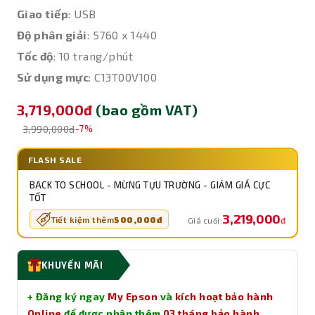
Giao tiếp
: USB
Độ phân giải
: 5760 x 1440
Tốc độ
: 10 trang/phút
Sử dụng mực
: C13T00V100
3,719,000đ
(bao gồm VAT)
3,990,000đ
-7%
FLASH SALE
BACK TO SCHOOL - MỪNG TỰU TRƯỜNG - GIẢM GIÁ CỰC
TỐT
3,219,000
Tiết kiệm thêm
500,000đ
đ
Giá cuối:
KHUYẾN MÃI
+ Đăng ký ngay
My Epson
và
kích hoạt bảo hành
Online
để được nhận thêm
03 tháng bảo hành