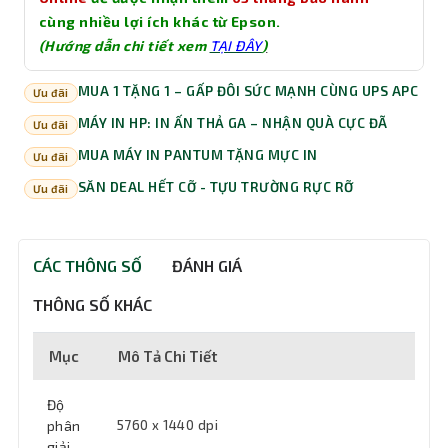
cùng nhiều lợi ích khác từ Epson.
(Hướng dẫn chi tiết xem
TẠI ĐÂY
)
MUA 1 TẶNG 1 – GẤP ĐÔI SỨC MẠNH CÙNG UPS APC
Ưu đãi
MÁY IN HP: IN ẤN THẢ GA – NHẬN QUÀ CỰC ĐÃ
Ưu đãi
MUA MÁY IN PANTUM TẶNG MỰC IN
Ưu đãi
SĂN DEAL HẾT CỠ - TỰU TRƯỜNG RỰC RỠ
Ưu đãi
CÁC THÔNG SỐ
ĐÁNH GIÁ
THÔNG SỐ KHÁC
Mục
Mô Tả Chi Tiết
Độ
phân
5760 x 1440 dpi
giải