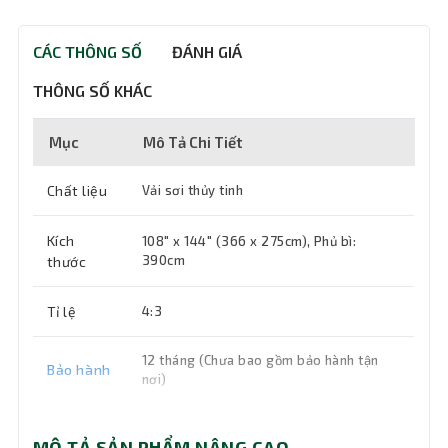
CÁC THÔNG SỐ
ĐÁNH GIÁ
THÔNG SỐ KHÁC
Mục
Mô Tả Chi Tiết
Chất liệu
Vải sơi thủy tinh
Kích
108" x 144" (366 x 275cm), Phủ bì:
390cm
thước
Tỉ lệ
4:3
12 tháng (Chưa bao gồm bảo hành tận
Bảo hành
nơi)
MÔ TẢ SẢN PHẨM NÂNG CAO