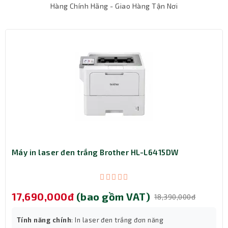
Hàng Chính Hãng - Giao Hàng Tận Nơi
Màn chiếu điện Apollo 180 inch ELV360 là sự lựa chọn
hoàn hảo cho những ai đang tìm kiếm một màn chiếu
chất lượng cao, phục vụ tốt cho cả nhu cầu giải trí gia
đình và thuyết trình công việc.
Máy in laser đen trắng Brother HL-L6415DW
17,690,000đ
(bao gồm VAT)
18,390,000đ
Tính năng chính
: In laser đen trắng đơn năng