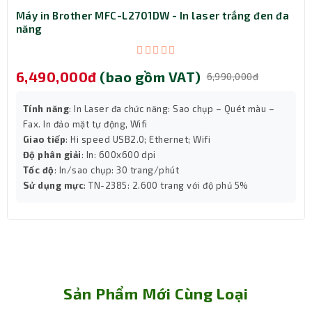
không cần phải di chuyển đến vị trí lắp đặt.
Máy in Brother MFC-L2701DW - In laser trắng đen đa
An toàn và chống cháy
năng
Chất liệu vải Fiberglass được sử dụng cho màn chiếu có
khả năng chống cháy tốt, đảm bảo an toàn cho người sử
6,490,000đ
(bao gồm VAT)
dụng.
6,990,000đ
Lợi ích khi sử dụng Màn chiếu điện Apollo 180 inch
ELV360 (144x108)
Tính năng
: In Laser đa chức năng: Sao chụp – Quét màu –
Nâng tầm trải nghiệm xem phim, ảnh, video
Fax. In đảo mặt tự động, Wifi
Giao tiếp
: Hi speed USB2.0; Ethernet; Wifi
với hình ảnh sắc nét, sống động.
Độ phân giải
: In: 600x600 dpi
Tăng hiệu quả thuyết trình, hội họp với khả
Tốc độ
: In/sao chụp: 30 trang/phút
năng hiển thị rõ ràng, dễ nắm bắt thông tin.
Sử dụng mực
: TN-2385: 2.600 trang với độ phủ 5%
Tạo không gian giải trí chuyên nghiệp, đẳng
cấp cho gia đình bạn.
Tiết kiệm thời gian và công sức lắp đặt, sử
dụng dễ dàng với remote điều khiển từ xa.
An toàn cho người sử dụng với chất liệu
chống cháy cao cấp.
Sản Phẩm Mới Cùng Loại
Kết luận