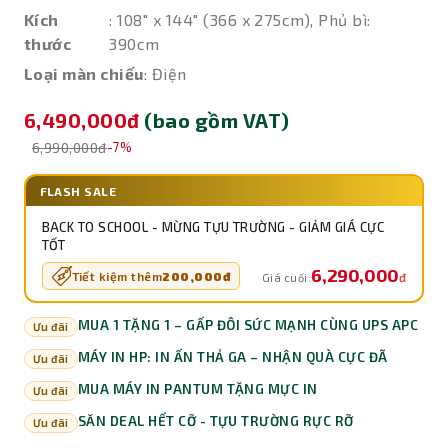
Kích
: 108" x 144" (366 x 275cm), Phủ bì:
thước
390cm
Loại màn chiếu
: Điện
6,490,000đ
(bao gồm VAT)
6,990,000đ
-7%
FLASH SALE
BACK TO SCHOOL - MỪNG TỰU TRƯỜNG - GIẢM GIÁ CỰC
TỐT
6,290,000
Tiết kiệm thêm
200,000đ
đ
Giá cuối:
MUA 1 TẶNG 1 – GẤP ĐÔI SỨC MẠNH CÙNG UPS APC
Ưu đãi
MÁY IN HP: IN ẤN THẢ GA – NHẬN QUÀ CỰC ĐÃ
Ưu đãi
MUA MÁY IN PANTUM TẶNG MỰC IN
Ưu đãi
SĂN DEAL HẾT CỠ - TỰU TRƯỜNG RỰC RỠ
Ưu đãi