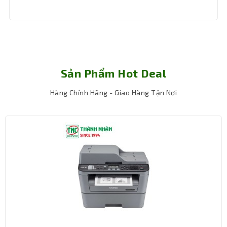
Sản Phẩm Hot Deal
Hàng Chính Hãng - Giao Hàng Tận Nơi
Chất lượng hình ảnh tuyệt hảo
Màn chiếu được làm từ chất liệu vải Fiberglass nguyên
tấm 3 lớp, có góc nhìn rộng 160 độ và độ dày 0.42mm,
giúp mang đến hình ảnh sắc nét, rõ ràng và sống động
từ mọi vị trí trong phòng.
Điều khiển từ xa tiện lợi
Màn chiếu
đi kèm remote vô tuyến có phạm vi hoạt động
trên 20 mét, giúp bạn dễ dàng điều khiển màn từ xa mà