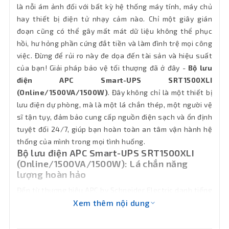
lượng
là nỗi ám ảnh đối với bất kỳ hệ thống máy tính, máy chủ
hay thiết bị điện tử nhạy cảm nào. Chỉ một giây gián
Bảo hành
36 tháng
đoạn cũng có thể gây mất mát dữ liệu không thể phục
hồi, hư hỏng phần cứng đắt tiền và làm đình trệ mọi công
việc. Đừng để rủi ro này đe dọa đến tài sản và hiệu suất
của bạn! Giải pháp bảo vệ tối thượng đã ở đây -
Bộ lưu
điện APC Smart-UPS SRT1500XLI
(Online/1500VA/1500W)
. Đây không chỉ là một thiết bị
lưu điện dự phòng, mà là một lá chắn thép, một người vệ
sĩ tận tụy, đảm bảo cung cấp nguồn điện sạch và ổn định
tuyệt đối 24/7, giúp bạn hoàn toàn an tâm vận hành hệ
thống của mình trong mọi tình huống.
Bộ lưu điện APC Smart-UPS SRT1500XLI
(Online/1500VA/1500W): Lá chắn năng
lượng hoàn hảo
Đến từ thương hiệu APC by Schneider Electric danh tiếng
toàn cầu, SRT1500XLI là một trong những model UPS
Xem thêm nội dung
Online được tin dùng nhất trong phân khúc. Sản phẩm là
sự kết tinh của công nghệ đỉnh cao, thiết kế bền bỉ và