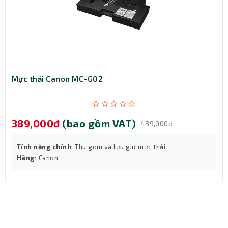
chuyên nghiệp. Bạn sẽ không còn phải lo lắng về việc
UPS bị quá tải khi các thiết bị hoạt động hết công suất.
Mực thải Canon MC-G02
389,000đ
(bao gồm VAT)
439,000đ
Tính năng chính
: Thu gom và lưu giữ mực thải
Hãng:
Canon
Thời gian lưu điện tối ưu và khả năng kết nối linh