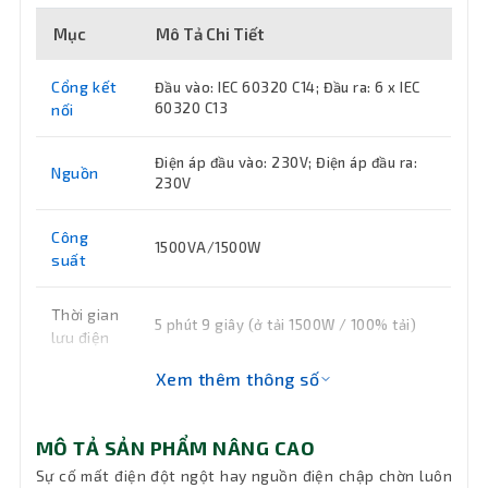
Mục
Mô Tả Chi Tiết
Cổng kết
Đầu vào: IEC 60320 C14; Đầu ra: 6 x IEC
60320 C13
nối
Điện áp đầu vào: 230V; Điện áp đầu ra:
Nguồn
230V
Công
1500VA/1500W
suất
Thời gian
5 phút 9 giây (ở tải 1500W / 100% tải)
lưu điện
Xem thêm thông số
Kích
43.2 x 8.5 x 50.5cm (H x W x D)
thước
MÔ TẢ SẢN PHẨM NÂNG CAO
Khối
Sự cố mất điện đột ngột hay nguồn điện chập chờn luôn
20.5kg