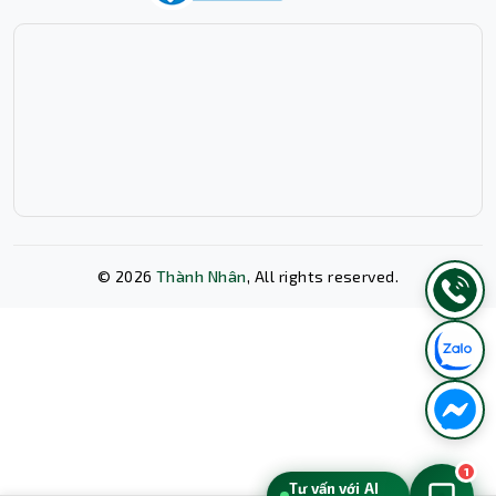
tháng
Với kích thước 43.2 x 8.5 x 50.5cm và khối lượng 20.5kg,
SRT1500XLI mang lại cảm giác cực kỳ chắc chắn và đầm
tay. Vỏ máy được làm từ kim loại cao cấp, không chỉ bền
bỉ mà còn giúp tản nhiệt hiệu quả, đảm bảo các linh kiện
bên trong luôn hoạt động ở điều kiện tối ưu. Thiết kế
dạng tháp (tower) giúp bạn dễ dàng đặt thiết bị ở bất kỳ
vị trí nào trong văn phòng hay phòng máy.
Đặc biệt, APC mang đến sự an tâm tuyệt đối cho người
dùng với chế độ bảo hành chính hãng lên đến 36 tháng
©
2026
Thành Nhân
, All rights reserved.
cho cả thiết bị và ắc quy. Đây là lời cam kết mạnh mẽ về
chất lượng và độ bền của sản phẩm, giúp bạn yên tâm
rằng khoản đầu tư của mình được bảo vệ một cách toàn
Xóa lịch sử chat?
diện trong thời gian dài.
Đối tượng nào nên sở hữu ngay Bộ lưu điện
APC Smart-UPS SRT1500XLI
(Online/1500VA/1500W)?
1
Với những ưu điểm vượt trội về công nghệ, hiệu suất và
Tư vấn với AI