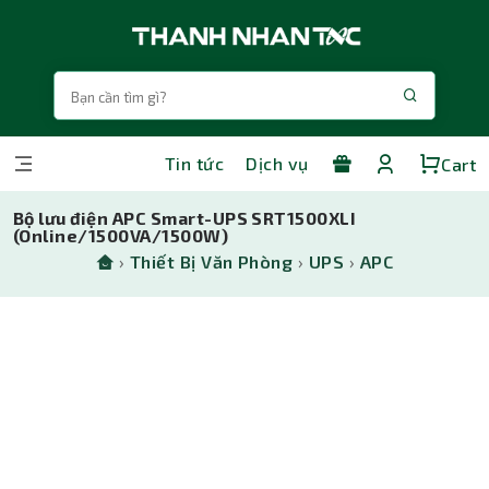
Tin tức
Dịch vụ
Cart
Bộ lưu điện APC Smart-UPS SRT1500XLI
(Online/1500VA/1500W)
›
Thiết Bị Văn Phòng
›
UPS
›
APC