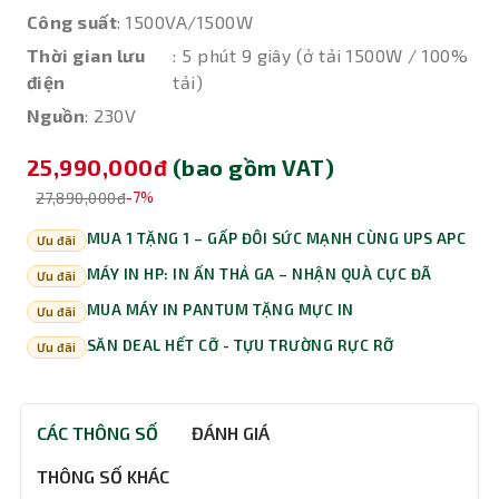
Công suất
: 1500VA/1500W
Thời gian lưu
: 5 phút 9 giây (ở tải 1500W / 100%
điện
tải)
Nguồn
: 230V
25,990,000đ
(bao gồm VAT)
27,890,000đ
-7%
MUA 1 TẶNG 1 – GẤP ĐÔI SỨC MẠNH CÙNG UPS APC
Ưu đãi
MÁY IN HP: IN ẤN THẢ GA – NHẬN QUÀ CỰC ĐÃ
Ưu đãi
MUA MÁY IN PANTUM TẶNG MỰC IN
Ưu đãi
SĂN DEAL HẾT CỠ - TỰU TRƯỜNG RỰC RỠ
Ưu đãi
CÁC THÔNG SỐ
ĐÁNH GIÁ
THÔNG SỐ KHÁC