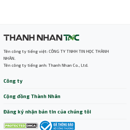
hoạt
APC Smart-UPS SRT1500XLI cung cấp thời gian lưu điện
lên đến 5 phút 9 giây ở 100% tải (1500W). Con số này
nghe có vẻ ngắn, nhưng trong thực tế, đây là khoảng
thời gian vàng. Nó quá đủ để các hệ thống máy chủ tự
động kích hoạt chế độ tắt an toàn, lưu lại mọi dữ liệu và
đóng các ứng dụng đang chạy. Điều này đảm bảo tính
Tên công ty tiếng việt: CÔNG TY TNHH TIN HỌC THÀNH
toàn vẹn dữ liệu tuyệt đối. Nếu hệ thống của bạn chỉ
NHÂN.
hoạt động ở 50% tải (khoảng 750W), thời gian lưu điện
Tên công ty tiếng anh: Thanh Nhan Co., Ltd.
có thể kéo dài lên đến 15-20 phút, cho bạn thêm nhiều
thời gian để xử lý sự cố.
Thành Nhân TNC
Công ty
Về kết nối, sản phẩm được trang bị 6 cổng ra chuẩn IEC
Trợ lý AI • Phản hồi tức thì
60320 C13, một chuẩn cắm phổ biến cho các thiết bị IT
Cộng đồng Thành Nhân
chuyên dụng. Với 6 cổng cắm, bạn có thể dễ dàng cấp
nguồn cho một dàn thiết bị đồng bộ mà không cần thêm
ổ cắm phụ, giúp hệ thống gọn gàng và an toàn hơn. Cổng
Đăng ký nhận bản tin của chúng tôi
đầu vào là IEC 60320 C14, tương thích hoàn toàn với các
dây nguồn tiêu chuẩn dành cho máy chủ.
Thiết kế bền bỉ và chế độ bảo hành vàng 36