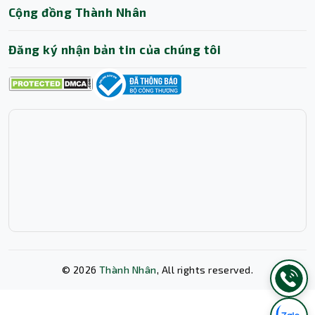
Cộng đồng Thành Nhân
Đăng ký nhận bản tin của chúng tôi
Màn hình là một trong những điểm nâng cấp đáng giá
nhất trên dòng máy tính xách tay Dell Pro 14 inch này.
Thay vì tỷ lệ 16:9 truyền thống, máy sử dụng tỷ lệ vàng
16:10 với độ phân giải FHD+ (1920 x 1200). Thiết kế này
giúp không gian hiển thị được mở rộng thêm về chiều
dọc, cực kỳ hữu ích cho những người thường xuyên làm
việc với văn bản, lập trình hoặc đọc báo cáo. Công nghệ
chống chói Anti-Glare kết hợp cùng độ sáng 300 nits và
tấm nền IPS giúp hình ảnh luôn sắc nét, màu sắc trung
©
2026
Thành Nhân
, All rights reserved.
thực ngay cả khi bạn làm việc ở môi trường có ánh sáng
mạnh hay ngoài trời.
Khả năng kết nối đa dạng và công nghệ âm thanh