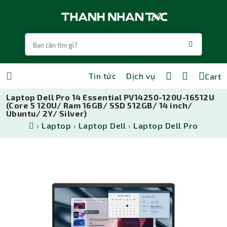
Tin tức
Dịch vụ
Cart
Laptop Dell Pro 14 Essential PV14250-120U-16512U
(Core 5 120U/ Ram 16GB/ SSD 512GB/ 14 inch/
Ubuntu/ 2Y/ Silver)
›
Laptop
›
Laptop Dell
›
Laptop Dell Pro