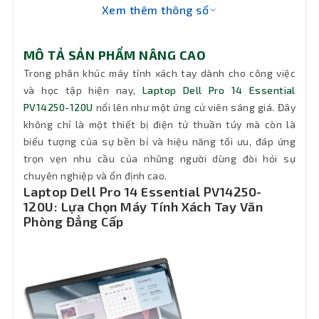
Xem thêm thông số
Chip AI
Không
MÔ TẢ SẢN PHẨM NÂNG CAO
Pin
4 cell - 54Whr
Trong phân khúc máy tính xách tay dành cho công việc
và học tập hiện nay,
Laptop Dell Pro 14 Essential
Keyboard
Keyboard Non-Backlit - Copilot
PV14250-120U
nổi lên như một ứng cử viên sáng giá. Đây
không chỉ là một thiết bị điện tử thuần túy mà còn là
biểu tượng của sự bền bỉ và hiệu năng tối ưu, đáp ứng
Chất liệu
Nhựa
trọn vẹn nhu cầu của những người dùng đòi hỏi sự
chuyên nghiệp và ổn định cao.
Realtek RTL8852BE, 2x2, MIMO, 2.40
Wifi
Laptop Dell Pro 14 Essential PV14250-
GHz/5 GHz, Wi-Fi 6 (WiFi 802.11ax)
120U: Lựa Chọn Máy Tính Xách Tay Văn
Phòng Đẳng Cấp
Kết nối
Không LAN
mạng LAN
Bluetooth
5.3
Cổng xuất
HDMI, USB Type-C