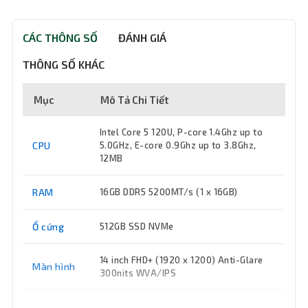
CÁC THÔNG SỐ
ĐÁNH GIÁ
THÔNG SỐ KHÁC
Mục
Mô Tả Chi Tiết
Intel Core 5 120U, P-core 1.4Ghz up to
CPU
5.0GHz, E-core 0.9Ghz up to 3.8Ghz,
12MB
RAM
16GB DDR5 5200MT/s (1 x 16GB)
Ổ cứng
512GB SSD NVMe
14 inch FHD+ (1920 x 1200) Anti-Glare
Màn hình
300nits WVA/IPS
VGA
Intel Graphics