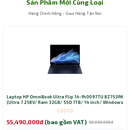
Sản Phẩm Mới Cùng Loại
Hàng Chính Hãng - Giao Hàng Tận Nơi
Laptop HP OmniBook Ultra Flip 14-fh0097TU BZ7S3PA
(Ultra 7 258V/ Ram 32GB/ SSD 1TB/ 14 inch/ Windows
Sự khác biệt của chiếc laptop này so với các đối thủ
11 Home/ 1Y/ Xanh)
cùng phân khúc chính là việc trang bị sẵn 16GB RAM
chuẩn DDR5 với tốc độ bus lên đến 5200MT/s. Chuẩn
55,490,000đ
(bao gồm VAT)
60,000,000đ
RAM mới này cung cấp băng thông rộng hơn, cho phép