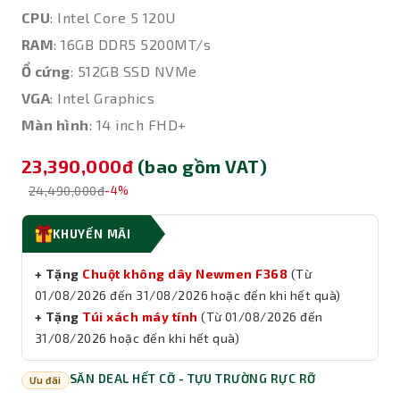
CPU
: Intel Core 5 120U
RAM
: 16GB DDR5 5200MT/s
Ổ cứng
: 512GB SSD NVMe
VGA
: Intel Graphics
Màn hình
: 14 inch FHD+
23,390,000đ
(bao gồm VAT)
24,490,000đ
-4%
KHUYẾN MÃI
+ Tặng
Chuột không dây Newmen F368
(Từ
01/08/2026 đến 31/08/2026
hoặc đến khi hết quà)
+ Tặng
Túi xách máy tính
(Từ
01/08/2026 đến
31/08/2026
hoặc đến khi hết quà)
SĂN DEAL HẾT CỠ - TỰU TRƯỜNG RỰC RỠ
Ưu đãi