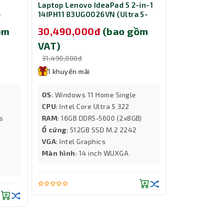
Laptop Lenovo IdeaPad 5 2-in-1
Laptop Gig
-
14IPH11 83UG0026VN (Ultra 5-
GA6H A16-
B/
322/ Ram 16GB/ SSD 512GB/ 14
13420H/ R
ồm
30,490,000đ
(bao gồm
25,890,
s 11
inch/ Windows 11 Home/ 2Y/
RTX 4050 6
Xám)
Windows 11
VAT)
VAT)
31,490,000đ
26,890,000
1 khuyến mãi
1 khuyến
OS
: Windows 11 Home Single
OS
: Windo
CPU
: Intel Core Ultra 5 322
CPU
: Intel
/s
RAM
: 16GB DDR5-5600 (2x8GB)
RAM
: 16G
4
Ổ cứng
: 512GB SSD M.2 2242
Ổ cứng
: 5
VGA
: Intel Graphics
VGA
: RTX 
Màn hình
: 14 inch WUXGA
Màn hình
:
WUXGA 165H