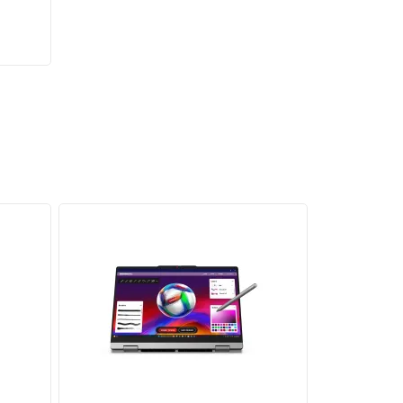
 nhanh
đợi lâu