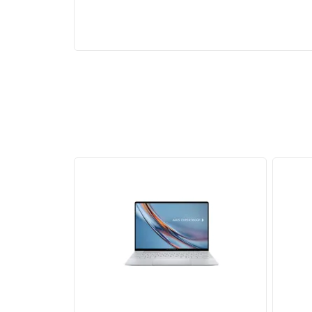
Tốc độ lưu trữ vượt trội
Laptop HP Envy X360 có không gian lưu trữ
5
chóng, giúp việc khởi động hệ thống, tải ứng dụn
khi mở các chương trình hoặc lưu trữ các dự án l