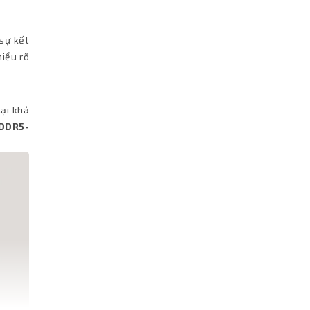
sự kết
hiểu rõ
lại khả
DDR5-