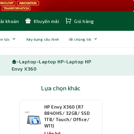
Tài khoản
Khuyến mãi
Giỏ hàng
in tức
Xây dựng cấu hình
Về chúng tôi
>
Laptop
>
Laptop HP
>
Laptop HP
Envy X360
Lựa chọn khác
HP Envy X360 (R7
8840HS/ 32GB/ SSD
1TB/ Touch/ Office/
W11)
Liên hệ