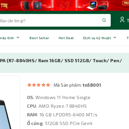
 máy tính
Best Seller
Hot Deal
Dịch vụ kỹ thuật
T
5PA (R7-8840HS/ Ram 16GB/ SSD 512GB/ Touch/ Pen/
Mã Sản phẩm:
tn58001
OS
: Windows 11 Home Single
CPU
: AMD Ryzen 7 8840HS
RAM
: 16 GB LPDDR5-6400 MT/s
Ổ cứng
: 512GB SSD PCIe Gen4