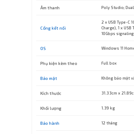
Âm thanh
Poly Studio; Dua
2 x USB Type-C 1
Cổng kết nối
Charge), 1 x USB
10Gbps signaling
OS
Windows 11 Home
Phụ kiện kèm theo
Full box
Bảo mật
Không bảo mật v
Kích thước
31.33cm x 21.89c
Khối lượng
1.39 kg
Bảo hành
12 tháng