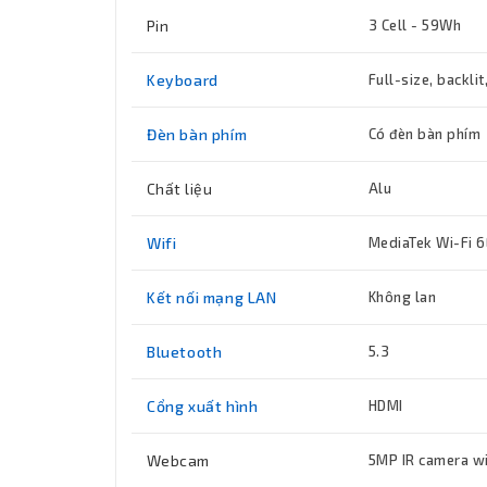
Pin
3 Cell - 59Wh
Keyboard
Full-size, backli
Đèn bàn phím
Có đèn bàn phím
Chất liệu
Alu
Wifi
MediaTek Wi-Fi 
Kết nối mạng LAN
Không lan
Bluetooth
5.3
Cổng xuất hình
HDMI
Webcam
5MP IR camera wi