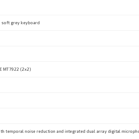
t, soft grey keyboard
6E MT7922 (2x2)
th temporal noise reduction and integrated dual array digital microp