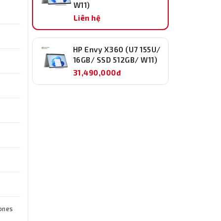
W11)
Liên hệ
HP Envy X360 (U7 155U/
16GB/ SSD 512GB/ W11)
31,490,000đ
hones