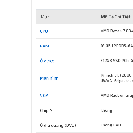
Mục
Mô Tả Chi Tiết
CPU
AMD Ryzen 7 884
RAM
16 GB LPDDR5-64
Ổ cứng
512GB SSD PCIe 
14 inch 3K (2880
Màn hình
UWVA, Edge-to-e
VGA
AMD Radeon Gra
Chip AI
Không
Ổ đĩa quang (DVD)
Không DVD