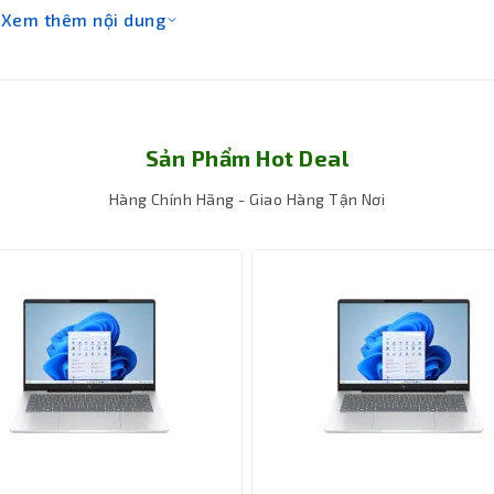
Xem thêm nội dung
Sản Phẩm Hot Deal
Hàng Chính Hãng - Giao Hàng Tận Nơi
12GB SSD PCIe Gen4 NVMe
, cung cấp tốc độ truy xuất dữ liệu
g và xử lý tệp tin trở nên mượt mà hơn. Bạn sẽ không còn phải chờ 
ớn.