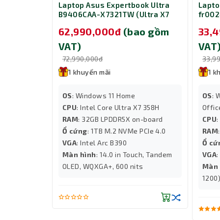
ly 14 G11
Laptop Asus Expertbook Ultra
Lapto
8K0H6AV
B9406CAA-X7321TW (Ultra X7
fr002
GB/ SSD
358H/ RAM 32GB/ SSD 1TB/ 14in
255H/
ao gồm
62,990,000đ
(bao gồm
33,
/ 14 inch/
OLED/ Touch/ Windows 11
Offic
Home/ 3Y)
11 Ho
VAT)
VAT
72,990,000đ
33,9
1 khuyến mãi
1 k
OS
: Windows 11 Home
OS
: 
 155H
CPU
: Intel Core Ultra X7 358H
Offic
MHz
RAM
: 32GB LPDDR5X on-board
CPU
:
 2280 NVMe
Ổ cứng
: 1TB M.2 NVMe PCIe 4.0
RAM
hics
VGA
: Intel Arc B390
Ổ cứ
Màn hình
: 14.0 in Touch, Tandem
VGA
OLED, WQXGA+, 600 nits
Màn 
1200
Trải nghiệm hình ảnh tuyệt vời