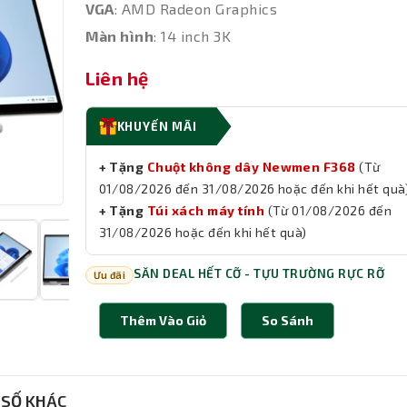
VGA
: AMD Radeon Graphics
Màn hình
: 14 inch 3K
Liên hệ
KHUYẾN MÃI
+ Tặng
Chuột không dây Newmen F368
(Từ
01/08/2026 đến 31/08/2026 hoặc đến khi hết quà
+ Tặng
Túi xách máy tính
(Từ 01/08/2026 đến
31/08/2026 hoặc đến khi hết quà)
SĂN DEAL HẾT CỠ - TỰU TRƯỜNG RỰC RỠ
Ưu đãi
Thêm Vào Giỏ
So Sánh
SỐ KHÁC