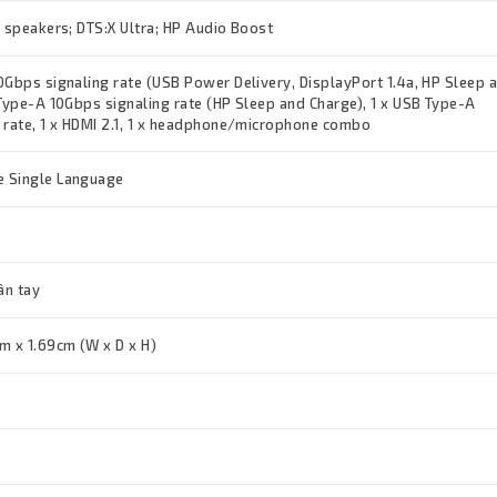
l speakers; DTS:X Ultra; HP Audio Boost
0Gbps signaling rate (USB Power Delivery, DisplayPort 1.4a, HP Sleep 
 Type-A 10Gbps signaling rate (HP Sleep and Charge), 1 x USB Type-A
 rate, 1 x HDMI 2.1, 1 x headphone/microphone combo
 Single Language
ân tay
m x 1.69cm (W x D x H)