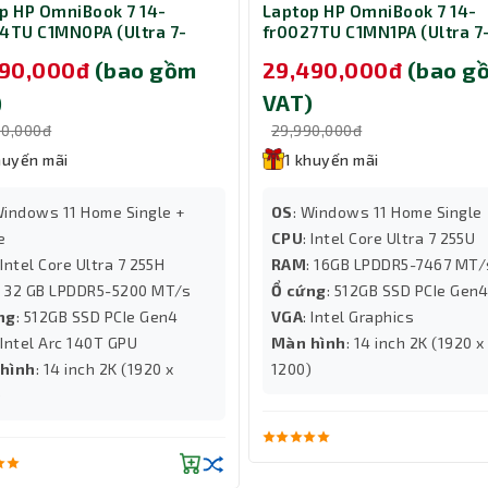
p HP OmniBook 7 14-
Laptop HP OmniBook 7 14-
4TU C1MN0PA (Ultra 7-
fr0027TU C1MN1PA (Ultra 7
 Ram 32GB/ SSD 512GB/
255U/ Ram 16GB/ SSD 512G
490,000đ
(bao gồm
29,490,000đ
(bao g
e/ Microsoft 365/ Windows
Office/ Microsoft/ Window
me/ 1Y/ Bạc)
Home/ 1Y/ Bạc)
)
VAT)
90,000đ
29,990,000đ
huyến mãi
1 khuyến mãi
Windows 11 Home Single +
OS
: Windows 11 Home Single
e
CPU
: Intel Core Ultra 7 255U
 Intel Core Ultra 7 255H
RAM
: 16GB LPDDR5-7467 MT
: 32 GB LPDDR5-5200 MT/s
Ổ cứng
: 512GB SSD PCIe Gen
ng
: 512GB SSD PCIe Gen4
VGA
: Intel Graphics
: Intel Arc 140T GPU
Màn hình
: 14 inch 2K (1920 x
hình
: 14 inch 2K (1920 x
1200)
)