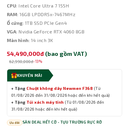
CPU
: Intel Core Ultra 7 155H
RAM
: 16GB LPDDR5x-7467MHz
Ổ cứng
: 1TB SSD PCIe Gen4
VGA
: Nvidia GeForce RTX 4060 8GB
Màn hình
: 14 inch 3K
54,490,000đ
(bao gồm VAT)
62,990,000đ
-13%
KHUYẾN MÃI
+ Tặng
Chuột không dây Newmen F368
(Từ
01/08/2026 đến 31/08/2026 hoặc đến khi hết quà)
+ Tặng
Túi xách máy tính
(Từ 01/08/2026 đến
31/08/2026 hoặc đến khi hết quà)
SĂN DEAL HẾT CỠ - TỰU TRƯỜNG RỰC RỠ
Ưu đãi