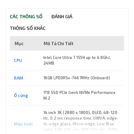
CÁC THÔNG SỐ
ĐÁNH GIÁ
THÔNG SỐ KHÁC
Mục
Mô Tả Chi Tiết
Intel Core Ultra 7 155H up to 4.8Ghz,
CPU
24MB
RAM
16GB LPDDR5x-7467MHz (Onboard)
1TB SSD PCIe Gen4 NVMe Performance
Ổ cứng
M.2
14 inch 3K (2880 x 1800), OLED, 48-120
Hz, 0.2 ms response time, UWVA, edge-
Màn hình
to-edge glass, Micro-edge, Low Blue
Light, SDR 400 nits, HDR 500 nits, 100%