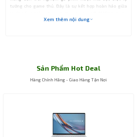
Chất liệu
Nhựa
tưởng cho game thủ. Đây là sự kết hợp hoàn hảo giữa
thiết kế và hiệu năng mà dòng laptop HP OMEN luôn tự
Wifi
Intel Wi-Fi 6E AX211 (2x2)
Xem thêm nội dung
hào.
Kết nối
Không Lan
mạng LAN
Bluetooth
5.3
Sản Phẩm Hot Deal
Cổng xuất
HDMI
hình
Hàng Chính Hãng - Giao Hàng Tận Nơi
HP True Vision 1080p FHD IR camera
with temporal noise reduction and
Webcam
integrated dual array digital
microphones
DTS:X Ultra; HyperX; Dual speakers; HP
Âm thanh
Audio Boost