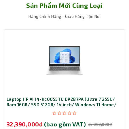
Sản Phẩm Mới Cùng Loại
Khối
1.63 kg
lượng
Hàng Chính Hãng - Giao Hàng Tận Nơi
Bảo hành
12 tháng
Laptop HP AI 14-hc0055TU DP2B7PA (Ultra 7 255U/
Ram 16GB/ SSD 512GB/ 14 inch/ Windows 11 Home/
1Y/ Bạc)
Trải nghiệm hình ảnh sống động
32,390,000đ
(bao gồm VAT)
35,000,000đ
Laptop HP OMEN 14 được trang bị màn hình
OLED 14