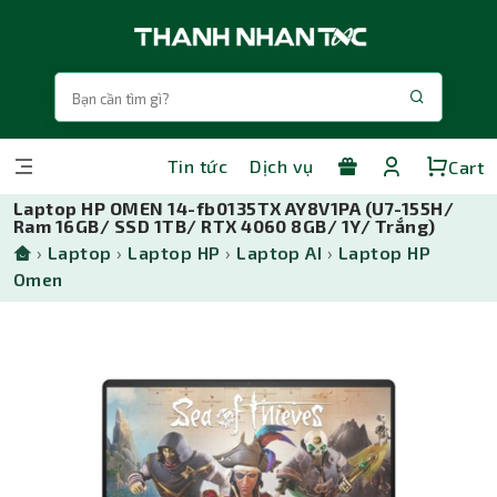
Tin tức
Dịch vụ
Cart
Laptop HP OMEN 14-fb0135TX AY8V1PA (U7-155H/
Ram 16GB/ SSD 1TB/ RTX 4060 8GB/ 1Y/ Trắng)
›
Laptop
›
Laptop HP
›
Laptop AI
›
Laptop HP
Omen