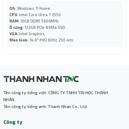
inch
với độ phân giải
3K
(2880 x 1800) sắc nét, tần số
OS
: Windows 11 Home
quét từ
48 -120Hz
và độ phủ màu
100% DCI-P3
.
CPU
: Intel Core Ultra 7 255U
Công nghệ
HDR 500 nits
mang đến hình ảnh sống động,
RAM
: 16GB DDR5 5600MHz
chân thực, giúp người dùng tận hưởng các tựa game hay
Ổ cứng
: 512GB PCIe NVMe SSD
công việc đồ họa ở chất lượng cao nhất.
VGA
: Intel Graphics
Màn hình
: 14.0" FHD 60Hz 250 nits
Đi kèm là card đồ họa
Nvidia GeForce RTX 4060 8GB
GDDR6
, giúp xử lý hình ảnh, video và các tựa game AAA
mượt mà hơn bao giờ hết.
Tên công ty tiếng việt: CÔNG TY TNHH TIN HỌC THÀNH
NHÂN.
Tên công ty tiếng anh: Thanh Nhan Co., Ltd.
Thành Nhân TNC
Công ty
Trợ lý AI • Phản hồi tức thì