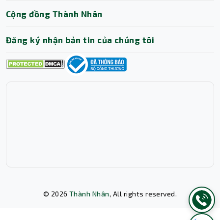
Cộng đồng Thành Nhân
Đăng ký nhận bản tin của chúng tôi
Kết nối toàn diện và âm thanh đỉnh cao
Laptop HP OMEN 14 không chỉ gây ấn tượng với hiệu
năng mà còn sở hữu hệ thống kết nối đa dạng, bao gồm
Thunderbolt 4, HDMI 2.1, và USB Type-C, đáp ứng mọi
nhu cầu sử dụng.
Công nghệ âm thanh
DTS:X Ultra
và
HP Audio Boost
©
2026
Thành Nhân
, All rights reserved.
mang đến trải nghiệm âm thanh sống động, chân thực,
giúp nâng cao trải nghiệm giải trí và làm việc. Đây chính