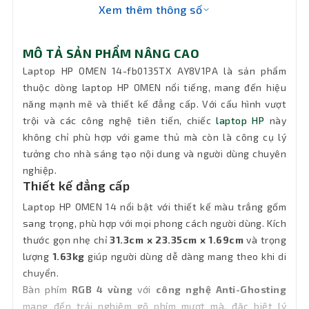
DCI-P3
Xem thêm thông số
VGA
Nvidia GeForce RTX 4060 8GB GDDR6
MÔ TẢ SẢN PHẨM NÂNG CAO
Laptop HP OMEN 14-fb0135TX AY8V1PA là sản phẩm
Chip AI
Không
thuộc dòng laptop HP OMEN nổi tiếng, mang đến hiệu
năng mạnh mẽ và thiết kế đẳng cấp. Với cấu hình vượt
Ổ đĩa
trội và các công nghệ tiên tiến, chiếc
quang
Không DVD
laptop HP
này
(DVD)
không chỉ phù hợp với game thủ mà còn là công cụ lý
tưởng cho nhà sáng tạo nội dung và người dùng chuyên
Pin
6 Cell - 71Wh
nghiệp.
Thiết kế đẳng cấp
Full-size, 4-zone RGB backlit, ceramic
Laptop HP OMEN 14 nổi bật với thiết kế màu trắng gốm
Keyboard
white keyboard and 26-Key Rollover
sang trọng, phù hợp với mọi phong cách người dùng. Kích
Anti-Ghosting Key technology
thước gọn nhẹ chỉ
31.3cm x 23.35cm x 1.69cm
và trọng
lượng
1.63kg
giúp người dùng dễ dàng mang theo khi di
Đèn bàn
Có đèn bàn phím
chuyển.
phím
Bàn phím
RGB 4 vùng
với
công nghệ Anti-Ghosting
mang đến trải nghiệm gõ phím mượt mà, đặc biệt lý