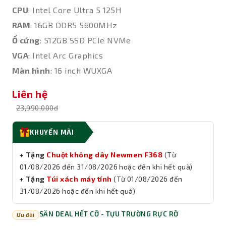
CPU
: Intel Core Ultra 5 125H
RAM
: 16GB DDR5 5600MHz
Ổ cứng
: 512GB SSD PCIe NVMe
VGA
: Intel Arc Graphics
Màn hình
: 16 inch WUXGA
Liên hệ
23,990,000đ
KHUYẾN MÃI
+ Tặng
Chuột không dây Newmen F368
(Từ
01/08/2026 đến 31/08/2026 hoặc đến khi hết quà)
+ Tặng
Túi xách máy tính
(Từ 01/08/2026 đến
31/08/2026 hoặc đến khi hết quà)
SĂN DEAL HẾT CỠ - TỰU TRƯỜNG RỰC RỠ
Ưu đãi