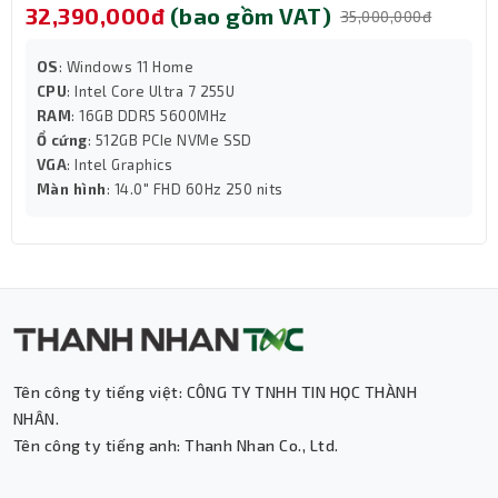
32,390,000đ
(bao gồm VAT)
35,000,000đ
OS
: Windows 11 Home
CPU
: Intel Core Ultra 7 255U
RAM
: 16GB DDR5 5600MHz
Ổ cứng
: 512GB PCIe NVMe SSD
VGA
: Intel Graphics
Màn hình
: 14.0" FHD 60Hz 250 nits
Tên công ty tiếng việt: CÔNG TY TNHH TIN HỌC THÀNH
NHÂN.
Tính Năng Bảo Mật Cao Cấp
Tên công ty tiếng anh: Thanh Nhan Co., Ltd.
Laptop này đi kèm cảm biến vân tay tích hợp, giúp bảo vệ
dữ liệu cá nhân và thông tin công việc an toàn hơn. Hệ
Thành Nhân TNC