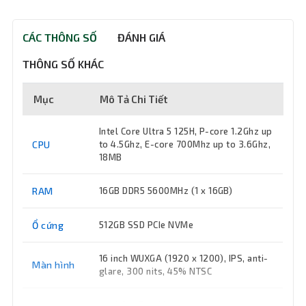
CÁC THÔNG SỐ
ĐÁNH GIÁ
THÔNG SỐ KHÁC
Mục
Mô Tả Chi Tiết
Intel Core Ultra 5 125H, P-core 1.2Ghz up
CPU
to 4.5Ghz, E-core 700Mhz up to 3.6Ghz,
18MB
RAM
16GB DDR5 5600MHz (1 x 16GB)
Ổ cứng
512GB SSD PCIe NVMe
16 inch WUXGA (1920 x 1200), IPS, anti-
Màn hình
glare, 300 nits, 45% NTSC
VGA
Intel Arc Graphics