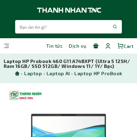
Tin tức
Dịch vụ
Cart
Laptop HP Probook 460 G11 A74BXPT (Ultra 5 125H/
Ram 16GB/ SSD 512GB/ Windows 11/ 1Y/ Bạc)
›
Laptop
›
Laptop AI
›
Laptop HP ProBook