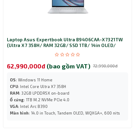
Laptop Asus Expertbook Ultra B9406CAA-X7321TW
(Ultra X7 358H/ RAM 32GB/ SSD 1TB/ 14in OLED/
Touch/ Windows 11 Home/ 3Y)
62,990,000đ
(bao gồm VAT)
72,990,000đ
OS
: Windows 11 Home
CPU
: Intel Core Ultra X7 358H
RAM
: 32GB LPDDR5X on-board
Ổ cứng
: 1TB M.2 NVMe PCIe 4.0
VGA
: Intel Arc B390
Màn hình
: 14.0 in Touch, Tandem OLED, WQXGA+, 600 nits
Đồ Họa Intel Arc Graphics
Intel Arc Graphics tích hợp trên HP Probook 460 G11 U5
đáp ứng nhu cầu xử lý đồ họa cơ bản như xem video, chơi