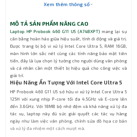
Xem thêm thông số
Ổ đĩa
quang
Không DVD
MÔ TẢ SẢN PHẨM NÂNG CAO
(DVD)
Laptop HP Probook 460 G11 U5 (A74BXPT)
mang lại sự
cân bằng hoàn hảo giữa hiệu suất, tính di động và giá trị.
Pin
3 Cell - 56Wh
Được trang bị bộ vi xử lý Intel Core Ultra 5, RAM 16GB,
màn hình lớn sắc nét cùng các tính năng bảo mật tiên
HP Premium Keyboard – spill-resistant,
tiến, đây là lựa chọn lý tưởng cho người dùng văn phòng
Keyboard
backlit keyboard with numeric keypad
và cá nhân cần một thiết bị hiệu quả cho công việc và
giải trí.
Đèn bàn
Hiệu Năng Ấn Tượng Với Intel Core Ultra 5
Có đèn bàn phím
phím
HP Probook 460 G11 U5 sở hữu vi xử lý Intel Core Ultra 5
125H với xung nhịp P-core tối đa 4.5GHz và E-core lên
Chất liệu
Aluminium
đến 3.6GHz. Với 18MB bộ nhớ đệm và khả năng xử lý đa
tác vụ, laptop này đủ sức giải quyết các tác vụ hàng
Wifi
Wi-Fi 6E AX211 (2x2)
ngày như làm việc văn phòng, chỉnh sửa đồ họa cơ bản
và xử lý đa nhiệm một cách mượt mà.
Kết nối
RJ-45