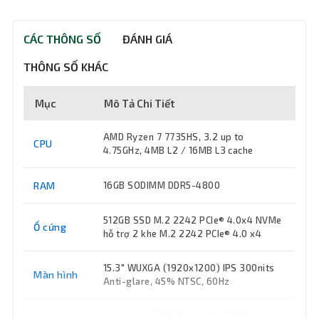
CÁC THÔNG SỐ
ĐÁNH GIÁ
THÔNG SỐ KHÁC
Mục
Mô Tả Chi Tiết
AMD Ryzen 7 7735HS, 3.2 up to
CPU
4.75GHz, 4MB L2 / 16MB L3 cache
RAM
16GB SODIMM DDR5-4800
512GB SSD M.2 2242 PCIe® 4.0x4 NVMe
Ổ cứng
hỗ trợ 2 khe M.2 2242 PCIe® 4.0 x4
15.3" WUXGA (1920x1200) IPS 300nits
Màn hình
Anti-glare, 45% NTSC, 60Hz
Integrated AMD Radeon™ 680M