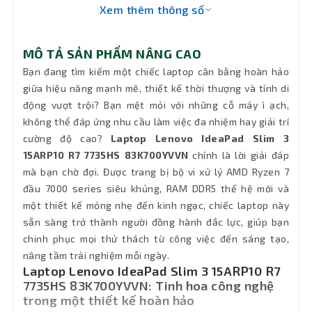
VGA
Xem thêm thông số
Graphics
Chip AI
Không có
MÔ TẢ SẢN PHẨM NÂNG CAO
Bạn đang tìm kiếm một chiếc laptop cân bằng hoàn hảo
Pin
50Wh
giữa hiệu năng mạnh mẽ, thiết kế thời thượng và tính di
động vượt trội? Bạn mệt mỏi với những cỗ máy ì ạch,
Keyboard
Non-backlit, English
không thể đáp ứng nhu cầu làm việc đa nhiệm hay giải trí
cường độ cao?
Laptop Lenovo IdeaPad Slim 3
Chất liệu
Aluminium (Top), PC-ABS (Bottom)
15ARP10 R7 7735HS 83K700YVVN
chính là lời giải đáp
mà bạn chờ đợi. Được trang bị bộ vi xử lý AMD Ryzen 7
Wifi
Wi-Fi 6, 802.11ax 2x2
đầu 7000 series siêu khủng, RAM DDR5 thế hệ mới và
một thiết kế mỏng nhẹ đến kinh ngạc, chiếc laptop này
Kết nối
sẵn sàng trở thành người đồng hành đắc lực, giúp bạn
Không có cổng LAN
mạng LAN
chinh phục mọi thử thách từ công việc đến sáng tạo,
nâng tầm trải nghiệm mỗi ngày.
Bluetooth
v5.3
Laptop Lenovo IdeaPad Slim 3 15ARP10 R7
7735HS 83K700YVVN: Tinh hoa công nghệ
trong một thiết kế hoàn hảo
Cổng xuất
1 x HDMI 1.4, 1 x USB-C (USB 5Gbps /