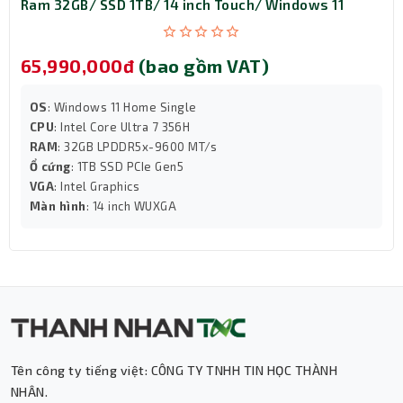
Ram 32GB/ SSD 1TB/ 14 inch Touch/ Windows 11
như Liên Minh Huyền Thoại, Valorant ở mức thiết lập phù
Home/ 3Y/ Xanh)
hợp, cũng như hỗ trợ tăng tốc cho các ứng dụng sáng
tạo. Sự kết hợp này mang đến một cỗ máy toàn năng,
65,990,000đ
(bao gồm VAT)
làm được việc, chơi được game.
OS
: Windows 11 Home Single
CPU
: Intel Core Ultra 7 356H
RAM
: 32GB LPDDR5x-9600 MT/s
Ổ cứng
: 1TB SSD PCIe Gen5
VGA
: Intel Graphics
Màn hình
: 14 inch WUXGA
Tên công ty tiếng việt: CÔNG TY TNHH TIN HỌC THÀNH
NHÂN.