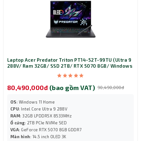
theo bên mình suốt cả ngày dài mà không hề cảm thấy
nặng nề. Sự kết hợp giữa mặt lưng kim loại và thân máy
từ chất liệu PC-ABS bền bỉ tạo nên một tổng thể cứng
cáp, sẵn sàng đồng hành cùng bạn trên mọi nẻo đường.
Laptop Acer Predator Triton PT14-52T-99TU (Ultra 9
288V/ Ram 32GB/ SSD 2TB/ RTX 5070 8GB/ Windows
11 Home/ 2Y/ Đen)
80,490,000đ
(bao gồm VAT)
90,490,000đ
OS
: Windows 11 Home
CPU
: Intel Core Ultra 9 288V
RAM
: 32GB LPDDR5X 8533MHz
Ổ cứng
: 2TB PCIe NVMe SED
VGA
: GeForce RTX 5070 8GB GDDR7
Màn hình
: 14.5 inch OLED 3K