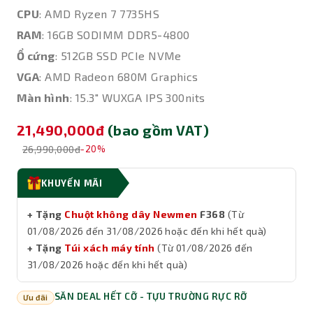
CPU
: AMD Ryzen 7 7735HS
RAM
: 16GB SODIMM DDR5-4800
Ổ cứng
: 512GB SSD PCIe NVMe
VGA
: AMD Radeon 680M Graphics
Màn hình
: 15.3" WUXGA IPS 300nits
21,490,000đ
(bao gồm VAT)
26,990,000đ
-20%
KHUYẾN MÃI
+ Tặng
Chuột không dây Newmen
F368
(Từ
01/08/2026 đến 31/08/2026 hoặc đến khi hết quà)
+ Tặng
Túi xách máy tính
(Từ 01/08/2026 đến
31/08/2026 hoặc đến khi hết quà)
SĂN DEAL HẾT CỠ - TỰU TRƯỜNG RỰC RỠ
Ưu đãi