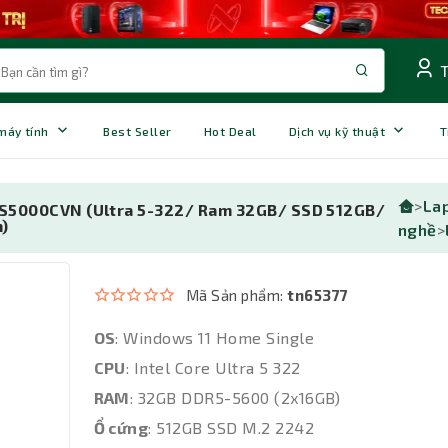
 máy tính
Best Seller
Hot Deal
Dịch vụ kỹ thuật
T
>
La
3S5000CVN (Ultra 5-322/ Ram 32GB/ SSD 512GB/
)
nghề
>
Mã Sản phẩm:
tn65377
OS
: Windows 11 Home Single
CPU
: Intel Core Ultra 5 322
RAM
: 32GB DDR5-5600 (2x16GB)
Ổ cứng
: 512GB SSD M.2 2242