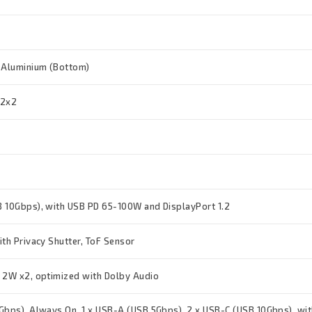
 Aluminium (Bottom)
 2x2
 10Gbps), with USB PD 65-100W and DisplayPort 1.2
ith Privacy Shutter, ToF Sensor
 2W x2, optimized with Dolby Audio
Gbps), Always On, 1 x USB-A (USB 5Gbps), 2 x USB-C (USB 10Gbps), wi