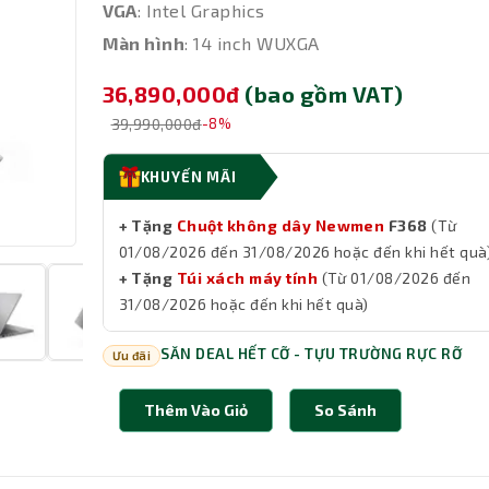
VGA
: Intel Graphics
Màn hình
: 14 inch WUXGA
36,890,000đ
(bao gồm VAT)
39,990,000đ
-8%
KHUYẾN MÃI
+ Tặng
Chuột không dây Newmen
F368
(Từ
01/08/2026 đến 31/08/2026 hoặc đến khi hết quà
+ Tặng
Túi xách máy tính
(Từ 01/08/2026 đến
31/08/2026 hoặc đến khi hết quà)
SĂN DEAL HẾT CỠ - TỰU TRƯỜNG RỰC RỠ
Ưu đãi
Thêm Vào Giỏ
So Sánh