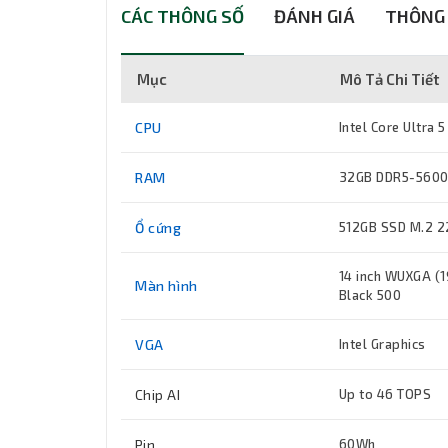
CÁC THÔNG SỐ
ĐÁNH GIÁ
THÔNG 
Mục
Mô Tả Chi Tiết
CPU
Intel Core Ultra 
RAM
32GB DDR5-5600 (
Ổ cứng
512GB SSD M.2 2
14 inch WUXGA (1
Màn hình
Black 500
VGA
Intel Graphics
Chip AI
Up to 46 TOPS
Pin
60Wh