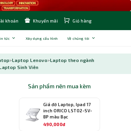
Tài khoản
Khuyến mãi
Giỏ hàng
in tức
Xây dựng cấu hình
Về chúng tôi
ptop
>
Laptop Lenovo
>
Laptop theo ngành
Laptop Sinh Viên
Sản phẩm nên mua kèm
Giá đỡ Laptop, Ipad 17
inch ORICO LST02-SV-
BP màu Bạc
490,000đ