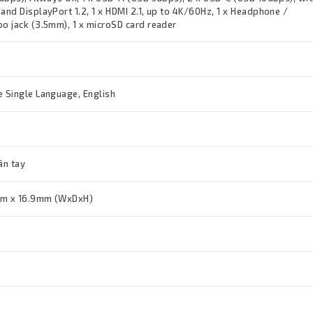
nd DisplayPort 1.2, 1 x HDMI 2.1, up to 4K/60Hz, 1 x Headphone /
 jack (3.5mm), 1 x microSD card reader
 Single Language, English
ân tay
m x 16.9mm (WxDxH)