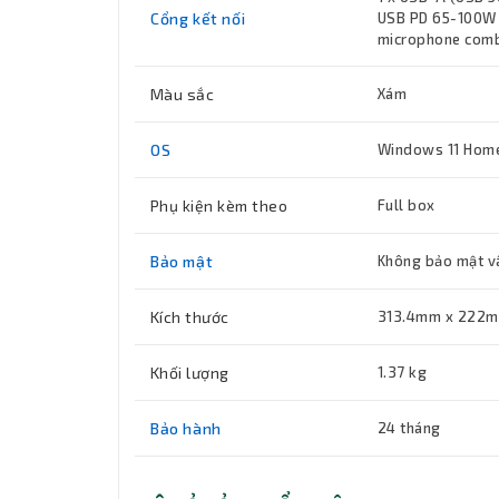
Cổng kết nối
USB PD 65-100W a
microphone combo
Màu sắc
Xám
OS
Windows 11 Home
Phụ kiện kèm theo
Full box
Bảo mật
Không bảo mật v
Kích thước
313.4mm x 222m
Khối lượng
1.37 kg
Bảo hành
24 tháng