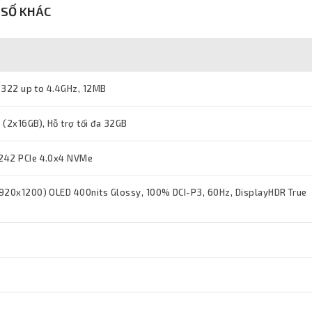
SỐ KHÁC
5 322 up to 4.4GHz, 12MB
2x16GB), Hỗ trợ tối đa 32GB
242 PCIe 4.0x4 NVMe
920x1200) OLED 400nits Glossy, 100% DCI-P3, 60Hz, DisplayHDR True