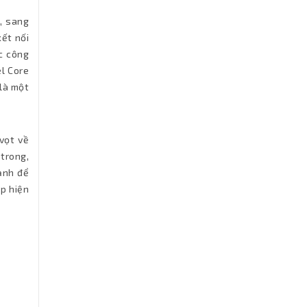
, sang
ết nối
c công
el Core
 là một
vọt về
 trong,
ạnh để
ấp hiện