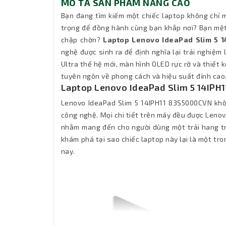
MÔ TẢ SẢN PHẨM NÂNG CAO
Bạn đang tìm kiếm một chiếc laptop không chỉ 
trọng để đồng hành cùng bạn khắp nơi? Bạn mệt 
chập chờn?
Laptop Lenovo IdeaPad Slim 5 
nghệ được sinh ra để định nghĩa lại trải nghiệm là
Ultra thế hệ mới, màn hình OLED rực rỡ và thiết 
tuyên ngôn về phong cách và hiệu suất đỉnh cao
Laptop Lenovo IdeaPad Slim 5 14IPH1
Lenovo IdeaPad Slim 5 14IPH11 83S5000CVN khô
công nghệ. Mọi chi tiết trên máy đều được Lenovo
nhằm mang đến cho người dùng một trải hang trả
khám phá tại sao chiếc laptop này lại là một tr
nay.