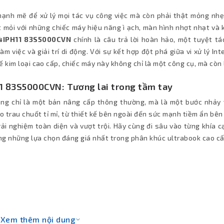
mạnh mẽ để xử lý mọi tác vụ công việc mà còn phải thật mỏng nhẹ
mỏi với những chiếc máy hiệu năng ì ạch, màn hình nhợt nhạt và k
14IPH11 83S5000CVN
chính là câu trả lời hoàn hảo, một tuyệt tá
m việc và giải trí di động. Với sự kết hợp đột phá giữa vi xử lý Int
kế kim loại cao cấp, chiếc máy này không chỉ là một công cụ, mà còn
.
1 83S5000CVN: Tương lai trong tầm tay
ng chỉ là một bản nâng cấp thông thường, mà là một bước nhảy 
 trau chuốt tỉ mỉ, từ thiết kế bên ngoài đến sức mạnh tiềm ẩn bên
i nghiệm toàn diện và vượt trội. Hãy cùng đi sâu vào từng khía c
ong những lựa chọn đáng giá nhất trong phân khúc ultrabook cao c
Xem thêm nội dung