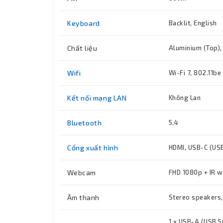
Keyboard
Backlit, English
Chất liệu
Aluminium (Top),
Wifi
Wi-Fi 7, 802.11be
Kết nối mạng LAN
Không Lan
Bluetooth
5.4
Cổng xuất hình
HDMI, USB-C (USB
Webcam
FHD 1080p + IR w
Âm thanh
Stereo speakers,
1 x USB-A (USB 5