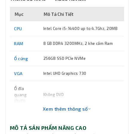
Mục
Mô Tả Chi Tiết
CPU
Intel Core i5-14400 up to 4.7Ghz, 20MB
RAM
8 GB DDR4 3200MHz, 2 khe cắm Ram
Ổ cứng
256GB SSD PCIe NVMe
VGA
Intel UHD Graphics 730
Ổ đĩa
quang
Không DVD
(DVD)
Xem thêm thông số
Keyboard
Bàn phím + Chuột có dây cổng USB
MÔ TẢ SẢN PHẨM NÂNG CAO
Wifi
Chưa có sẵn (có thể gắn thêm)