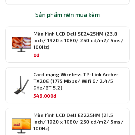
Sản phẩm nên mua kèm
Màn hình LCD Dell SE2425HM (23.8
inch/ 1920 x 1080/ 250 cd/m2/ 5ms/
Lưu trữ tốc độ cao và khả năng xử lý dữ
100Hz)
liệu nhanh chóng
0đ
Ổ cứng SSD 256GB NVMe – Truy cập tức thì
TNC Văn Phòng I5414 được trang bị ổ cứng SSD PCIe
Card mạng Wireless TP-Link Archer
NVMe 256GB, mang lại tốc độ khởi động máy nhanh
TX20E (1775 Mbps/ Wifi 6/ 2.4/5
chóng, mở ứng dụng gần như ngay lập tức và tăng cường
GHz/BT 5.2)
hiệu suất tổng thể. So với ổ HDD truyền thống, SSD
549,000đ
không chỉ nhanh gấp nhiều lần mà còn bền bỉ, an toàn
cho dữ liệu. Dung lượng 256GB phù hợp để lưu trữ hệ
điều hành, phần mềm văn phòng và các tài liệu công việc
Màn hình LCD Dell E2225HM (21.5
quan trọng.
inch/ 1920 x 1080/ 250 cd/m2/ 5ms/
Đồ họa tích hợp Intel UHD Graphics 730
100Hz)
Máy sử dụng Intel UHD Graphics 730 tích hợp sẵn trong