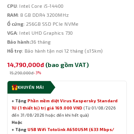
CPU
: Intel Core i5-14400
RAM
: 8 GB DDR4 3200MHz
Ổ cứng
: 256GB SSD PCIe NVMe
VGA
: Intel UHD Graphics 730
Bảo hành:
36 tháng
Hỗ trợ
: Bảo hành tận nơi 12 tháng (≤15km)
14,790,000đ
(bao gồm VAT)
15,290,000đ
-3%
KHUYẾN MÃI
+ Tặng
Phần mềm diệt Virus Kaspersky Standard
1U (1 thiết bị) trị giá 169.000 VND
(Từ 01/08/2026
đến 31/08/2026 hoặc đến khi hết quà)
Hoặc
+ Tặng
USB Wifi Totolink A650USM (633 Mbps/