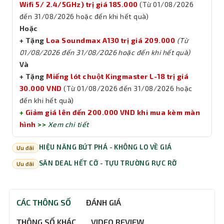
Wifi 5/ 2.4/5GHz) trị giá 185.000
(Từ 01/08/2026
đến 31/08/2026 hoặc đến khi hết quà)
Hoặc
+ Tặng
Loa Soundmax A130 trị giá 209.000
(Từ
01/08/2026 đến 31/08/2026 hoặc đến khi hết quà)
Và
+ Tặng
Miếng lót chuột Kingmaster L-18 trị giá
30.000 VND
(Từ 01/08/2026 đến 31/08/2026 hoặc
đến khi hết quà)
+
Giảm giá lên đến 200.000 VND khi mua kèm màn
hình
>>
Xem chi tiết
HIỆU NĂNG BỨT PHÁ - KHÔNG LO VỀ GIÁ
Ưu đãi
SĂN DEAL HẾT CỠ - TỰU TRƯỜNG RỰC RỠ
Ưu đãi
CÁC THÔNG SỐ
ĐÁNH GIÁ
THÔNG SỐ KHÁC
VIDEO REVIEW