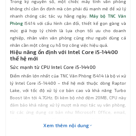
Trong kỷ nguyên số, một chiếc máy tính văn phòng
không chỉ cần ổn định mà còn phải đủ mạnh mẽ để xử lý
Kết nối
1 x RJ-45
nhanh chóng các tác vụ hằng ngày.
Máy bộ TNC Văn
mạng LAN
Phòng
I5414 với cấu hình cân đối, thiết kế gọn gàng và
mức giá hợp lý chính là lựa chọn tối ưu cho doanh
Bluetooth
Chưa có sẵn (có thể gắn thêm)
nghiệp, nhân viên văn phòng cũng như người dùng cá
nhân cần một công cụ hỗ trợ công việc hiệu quả.
Phân loại
Thùng Mid Tower
Hiệu năng ổn định với Intel Core i5-14400
thế hệ mới
Cổng xuất
Sức mạnh từ CPU Intel Core i5-14400
1 x HDMI, 1 x VGA
hình
Điểm nhấn lớn nhất của TNC Văn Phòng I5414 là bộ vi xử
lý Intel Core i5-14400 – thế hệ mới thuộc dòng Raptor
2 x USB Gen 1 Type A, 4 x USB 2.0 Type-
Cổng kết
Lake, với tốc độ xử lý cơ bản cao và khả năng Turbo
A, 2 x USB 1.1, 1 x Audio in/out x 1 (HD
nối
Audio)
Boost lên tới 4.7GHz. Đi kèm bộ nhớ đệm 20MB, CPU này
đảm bảo khả năng xử lý mượt mà mọi tác vụ văn phòng,
OS
Free Dos
từ các ứng dụng cơ bản như Microsoft Office, email,
phần mềm quản lý đến những tác vụ đòi hỏi đa nhiệm
Xem thêm nội dung
Bảo hành tận nơi 12 tháng trong vòng
hơn như chạy nhiều trình duyệt, họp trực tuyến và làm
Hỗ trợ
bán kính 15km
việc từ xa.