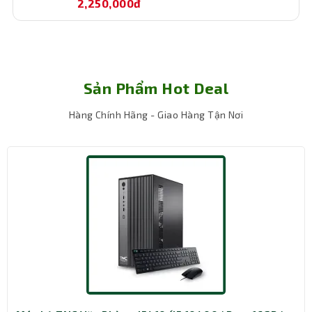
2,250,000đ
CPU, đáp ứng tốt các nhu cầu hiển thị văn bản, hình ảnh,
bảng tính và các cuộc họp trực tuyến. Hơn nữa, card đồ
họa này hỗ trợ kết nối với màn hình qua cổng HDMI và
VGA, giúp linh hoạt trong việc lắp đặt nhiều loại màn
hình văn phòng khác nhau, kể cả màn hình 4K.
Sản Phẩm Hot Deal
Thiết kế gọn gàng – Tối ưu cho không gian
văn phòng
Hàng Chính Hãng - Giao Hàng Tận Nơi
Kích thước Mid Tower nhỏ gọn
Máy bộ TNC Văn Phòng I5414 có thiết kế 306 x 186 x
353mm, thuộc dòng Mid Tower, mang đến sự cân bằng
giữa kích thước nhỏ gọn và khả năng nâng cấp linh hoạt.
Với kiểu dáng hiện đại, sản phẩm dễ dàng bố trí trong
nhiều không gian, từ văn phòng làm việc cho đến góc học
tập tại nhà.
Hệ thống kết nối đa dạng
Được trang bị nhiều cổng kết nối, máy bộ TNC Văn Phòng
I5414 có thể đáp ứng mọi nhu cầu sử dụng:
2 x USB Gen 1 Type A cho tốc độ truyền tải dữ