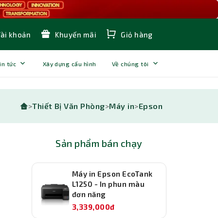
Tài khoản
Khuyến mãi
Giỏ hàng
in tức
Xây dựng cấu hình
Về chúng tôi
>
Thiết Bị Văn Phòng
>
Máy in
>
Epson
Sản phẩm bán chạy
Máy in Epson EcoTank
L1250 - In phun màu
đơn năng
3,339,000đ