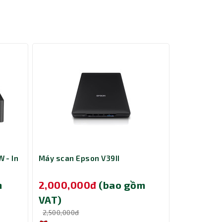
họ đạt
oát dễ
 Epson
ả kinh
 - In
Máy scan Epson V39II
Máy in kim
m
2,000,000đ
(bao gồm
13,690,
VAT)
VAT)
2,500,000đ
14,290,000