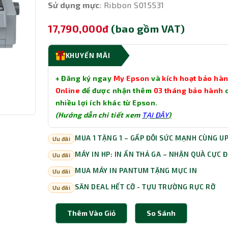
Sử dụng mực
: Ribbon S015531
17,790,000đ
(bao gồm VAT)
KHUYẾN MÃI
+ Đăng ký ngay
My Epson
và
kích hoạt bảo hà
Online
để được nhận thêm
03 tháng bảo hành
nhiều lợi ích khác từ Epson.
(Hướng dẫn chi tiết xem
TẠI ĐÂY
)
MUA 1 TẶNG 1 – GẤP ĐÔI SỨC MẠNH CÙNG U
Ưu đãi
MÁY IN HP: IN ẤN THẢ GA – NHẬN QUÀ CỰC 
Ưu đãi
MUA MÁY IN PANTUM TẶNG MỰC IN
Ưu đãi
SĂN DEAL HẾT CỠ - TỰU TRƯỜNG RỰC RỠ
Ưu đãi
Thêm Vào Giỏ
So Sánh