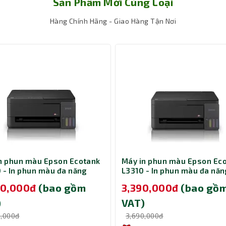
Sản Phẩm Mới Cùng Loại
Hàng Chính Hãng - Giao Hàng Tận Nơi
n phun màu Epson Ecotank
Máy in phun màu Epson Ec
 - In phun màu đa năng
L3310 - In phun màu đa năn
90,000đ
(bao gồm
3,390,000đ
(bao gồ
)
VAT)
0,000đ
3,690,000đ