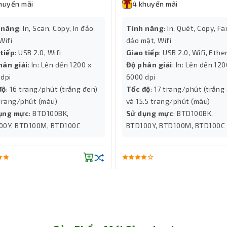
huyến mãi
4 khuyến mãi
 năng
: In, Scan, Copy, In đảo
Tính năng
: In, Quét, Copy, Fax
Wifi
đảo mặt, Wifi
 tiếp
: USB 2.0, Wifi
Giao tiếp
: USB 2.0, Wifi, Ethe
hân giải
: In: Lên đến 1200 x
Độ phân giải
: In: Lên đến 120
 dpi
6000 dpi
độ
: 16 trang/phút (trắng đen)
Tốc độ
: 17 trang/phút (trắng
trang/phút (màu)
và 15.5 trang/phút (màu)
ụng mực
: BTD100BK,
Sử dụng mực
: BTD100BK,
00Y, BTD100M, BTD100C
BTD100Y, BTD100M, BTD100C