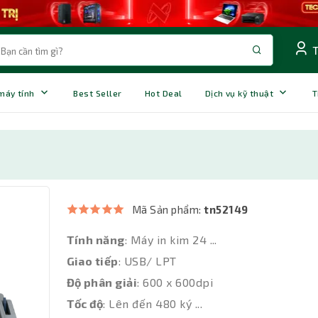
 máy tính
Best Seller
Hot Deal
Dịch vụ kỹ thuật
T
Mã Sản phẩm:
tn52149
Tính năng
: Máy in kim 24 ...
Giao tiếp
: USB/ LPT
Độ phân giải
: 600 x 600dpi
Tốc độ
: Lên đến 480 ký ...