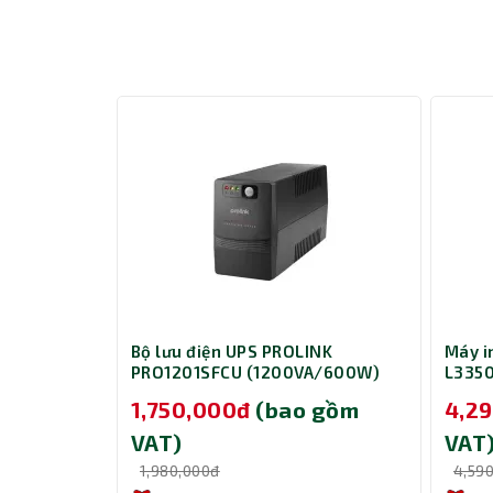
er
Bộ lưu điện UPS PROLINK
Máy i
PRO1201SFCU (1200VA/600W)
L3350
0W)
o gồm
1,750,000đ
(bao gồm
4,2
VAT)
VAT
1,980,000đ
4,59