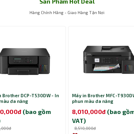
Sản Phẩm Hot Deal
Hàng Chính Hãng - Giao Hàng Tận Nơi
ậy và có tuổi thọ in lên tới 400 triệu nét/điện tín, tuổi t
 toàn diện với USB, giao diện Parallel cũng như máy in chủ.
i, trước và đường dẫn giấy phía sau giúp cho bạn kiểm s
 giúp linh hoạt hơn trong kết nối. Tuổi thọ của máy in
triệu ký tự, linh kiện hoạt động bền bỉ sẽ tạo ra hiệu qu
n Brother DCP-T530DW - In
Máy in Brother MFC-T930DW
màu đa năng
phun màu đa năng
00,000đ
(bao gồm
8,010,000đ
(bao gồ
)
VAT)
0,000đ
8,510,000đ