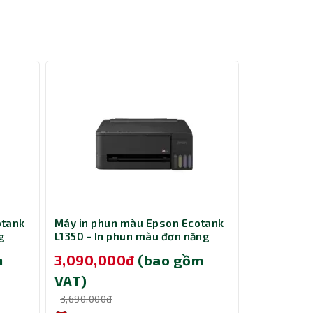
otank
Máy in phun màu Epson Ecotank
Máy in Epso
g
L1350 - In phun màu đơn năng
phun màu 
m
3,090,000đ
(bao gồm
2,990,0
VAT)
VAT)
3,690,000đ
3,290,000đ