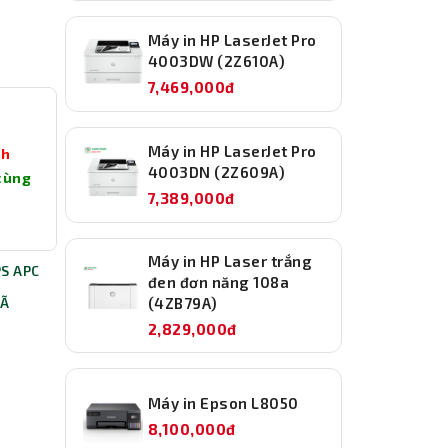
Máy in HP LaserJet Pro
4003DW (2Z610A)
7,469,000đ
Máy in HP LaserJet Pro
nh
4003DN (2Z609A)
cùng
7,389,000đ
Máy in HP Laser trắng
PS APC
đen đơn năng 108a
(4ZB79A)
ĐÃ
2,829,000đ
Máy in Epson L8050
8,100,000đ