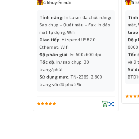
4 khuyến mãi
4 k
n 2 mặt tự
Tính năng
: In Laser đa chức năng:
Tính
Sao chụp – Quét màu – Fax. In đảo
mặt, 
mặt tự động, Wifi
Giao
600dpi
Giao tiếp
: Hi speed USB2.0;
Độ p
ang/phút
Ethernet; Wifi
6000
TN-2385
Độ phân giải
: In: 600x600 dpi
Tốc 
Tốc độ
: In/sao chụp: 30
và 9 
trang/phút
Sử d
Sử dụng mực
: TN-2385: 2.600
BTD1
trang với độ phủ 5%