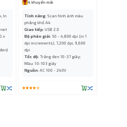
4 khuyến mãi
4 khuyến
Tính năng
:
, In
Tính năng
: Scan hình ảnh màu
Giao tiếp
: 
phẳng khổ A4
Độ phân giả
rnet
Giao tiếp
: USB 2.0
Tốc độ
: Up 
Sử dụng m
0 x
Độ phân giải
: 50 - 4,800 dpi (in 1
dpi increments), 7,200 dpi, 9,600
 đen)
dpi
Tốc độ
: Trắng đen 10-37 giây;
Màu: 10-103 giây
Nguồn
: AC 100 - 240V