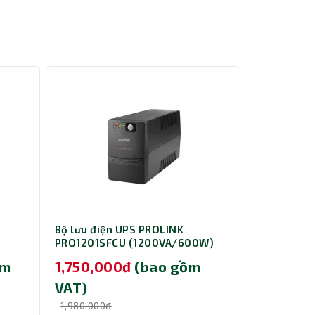
Bộ lưu điện UPS PROLINK
Máy in phu
PRO1201SFCU (1200VA/600W)
L3350 - In
ồm
1,750,000đ
(bao gồm
4,290,0
VAT)
VAT)
1,980,000đ
4,590,000đ