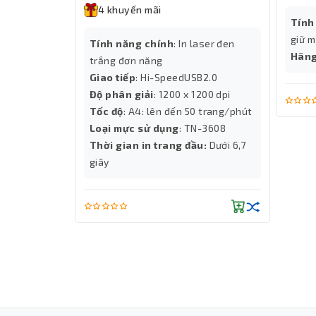
4 khuyến mãi
Tính
giữ m
5P 7.9 A
Tính năng chính
: In laser đen
Hãn
00W
trắng đơn năng
8 phút
Giao tiếp
: Hi-SpeedUSB2.0
a
Độ phân giải
: 1200 x 1200 dpi
Tốc độ
: A4: lên đến 50 trang/phút
Loại mực sử dụng
: TN-3608
Thời gian in trang đầu:
Dưới 6,7
giây