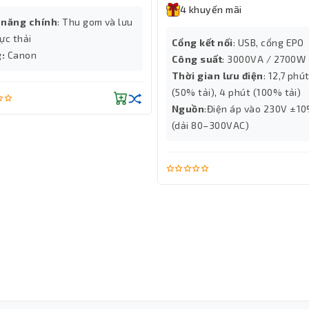
4 khuyến mãi
 năng chính
: Thu gom và lưu
ực thải
Cổng kết nối
: USB, cổng EPO
g:
Canon
Công suất
: 3000VA / 2700W
Thời gian lưu điện
: 12,7 phú
(50% tải), 4 phút (100% tải)
Nguồn
:Điện áp vào 230V ±1
(dải 80–300VAC)