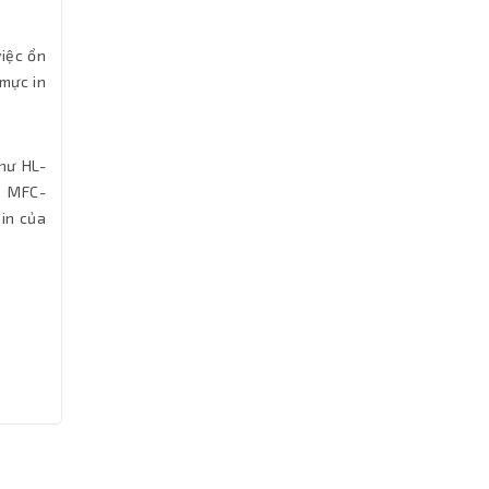
việc ổn
mực in
hư HL-
 MFC-
in của