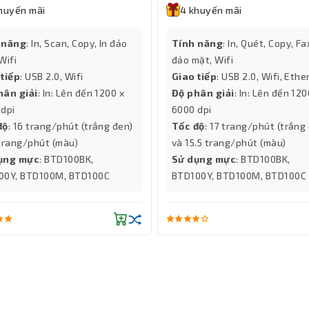
in đều đạt độ đồng đều cao, không bị lem màu hay nhòe mực, đảm b
huyến mãi
4 khuyến mãi
 ấn
 năng
: In, Scan, Copy, In đảo
Tính năng
: In, Quét, Copy, Fax
hường hay các ấn phẩm màu sắc phức tạp, mực in Brother TN269XL
Wifi
đảo mặt, Wifi
giúp nâng cao chất lượng in ấn mà còn tối ưu hóa chi phí vận hành
 tiếp
: USB 2.0, Wifi
Giao tiếp
: USB 2.0, Wifi, Ethe
ăn phòng nhỏ.
hân giải
: In: Lên đến 1200 x
Độ phân giải
: In: Lên đến 120
 dpi
6000 dpi
độ
: 16 trang/phút (trắng đen)
Tốc độ
: 17 trang/phút (trắng
g đến chất lượng màu sắc sống động mà còn đảm bảo hiệu suất in
trang/phút (màu)
và 15.5 trang/phút (màu)
g nghệ tiên tiến và tính tương thích cao, đây chính là giải pháp mực
ụng mực
: BTD100BK,
Sử dụng mực
: BTD100BK,
00Y, BTD100M, BTD100C
BTD100Y, BTD100M, BTD100C
c in uy tín, chính hãng và chất lượng. Hoặc liên hệ ngay tới Ho
!