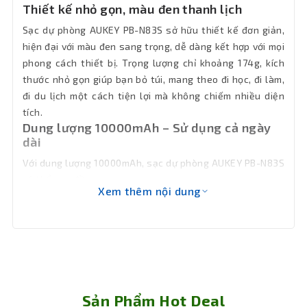
Thiết kế nhỏ gọn, màu đen thanh lịch
Sạc dự phòng AUKEY PB-N83S sở hữu thiết kế đơn giản,
hiện đại với màu đen sang trọng, dễ dàng kết hợp với mọi
phong cách thiết bị. Trọng lượng chỉ khoảng 174g, kích
thước nhỏ gọn giúp bạn bỏ túi, mang theo đi học, đi làm,
đi du lịch một cách tiện lợi mà không chiếm nhiều diện
tích.
Dung lượng 10000mAh – Sử dụng cả ngày
dài
Với dung lượng 10000mAh, sạc dự phòng AUKEY PB-N83S
có thể sạc đầy:
Xem thêm nội dung
iPhone 14 khoảng 2 lần
Samsung Galaxy S21 khoảng 1.5 lần
Tai nghe, smartwatch, các thiết bị nhỏ nhiều
lần
Dung lượng này đáp ứng nhu cầu sử dụng cơ bản trong
ngày hoặc những chuyến đi ngắn, giúp bạn không lo lắng
Sản Phẩm Hot Deal
khi thiết bị hết pin giữa chừng.