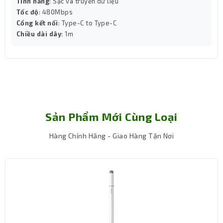
Tính năng
: Sạc và truyền dữ liệu
Charge (QC) với công suất sạc nhanh lên tới 20W, giúp
Tốc độ
: 480Mbps
rút ngắn đáng kể thời gian sạc. Bạn có thể sạc 50% pin
Cổng kết nối
: Type-C to Type-C
iPhone chỉ trong khoảng 30 phút (với cáp Type-C to
Chiều dài dây
: 1m
Lightning, không đi kèm).
2 cổng sạc tiện lợi – USB-A và Type-C
Pin sạc dự phòng
AUKEY PB-N83S được trang bị 2 cổng
đầu ra gồm:
1 x USB-A (hỗ trợ sạc nhanh QC 3.0)
1 x Type-C (hỗ trợ PD 20W)
Sản Phẩm Mới Cùng Loại
Cổng Type-C đóng vai trò vừa sạc vào vừa sạc ra, giúp
bạn chỉ cần mang một dây cáp Type-C là đủ cho cả nạp
Hàng Chính Hãng - Giao Hàng Tận Nơi
và xả. Khả năng sạc cùng lúc 2 thiết bị cũng rất tiện cho
những ai sử dụng cả điện thoại và tai nghe, đồng hồ
thông minh...
An toàn và độ bền cao
AUKEY PB-N83S được tích hợp các công nghệ bảo vệ
thông minh như:
Bảo vệ quá dòng, quá áp