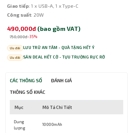
Giao tiếp
: 1 x USB-A, 1 x Type-C
Công suất
: 20W
490,000đ
(bao gồm VAT)
750,000đ
-35%
LƯU TRỮ AN TÂM - QUÀ TẶNG HẾT Ý
Ưu đãi
SĂN DEAL HẾT CỠ - TỰU TRƯỜNG RỰC RỠ
Ưu đãi
CÁC THÔNG SỐ
ĐÁNH GIÁ
THÔNG SỐ KHÁC
Mục
Mô Tả Chi Tiết
Dung
10000mAh
lượng