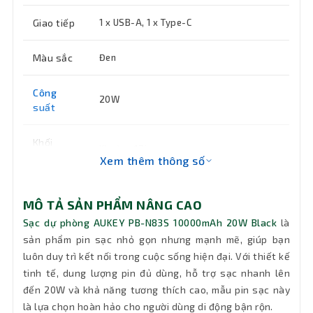
Giao tiếp
1 x USB-A, 1 x Type-C
Màu sắc
Đen
Công
20W
suất
Khối
Khoảng 174g
lượng
Xem thêm thông số
Bảo hành
12 tháng
MÔ TẢ SẢN PHẨM NÂNG CAO
Sạc dự phòng AUKEY PB-N83S 10000mAh 20W Black
là
sản phẩm pin sạc nhỏ gọn nhưng mạnh mẽ, giúp bạn
luôn duy trì kết nối trong cuộc sống hiện đại. Với thiết kế
tinh tế, dung lượng pin đủ dùng, hỗ trợ sạc nhanh lên
đến 20W và khả năng tương thích cao, mẫu pin sạc này
là lựa chọn hoàn hảo cho người dùng di động bận rộn.