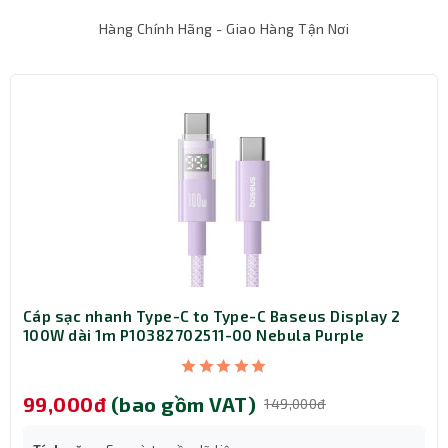
Hàng Chính Hãng - Giao Hàng Tận Nơi
Cáp sạc nhanh Type-C to Type-C Baseus Display 2
100W dài 1m P10382702511-00 Nebula Purple
Sạc nhanh 20W – Tối ưu thời gian sạc
99,000đ
(bao gồm VAT)
149,000đ
Sản phẩm hỗ trợ công nghệ Power Delivery (PD) và Quick