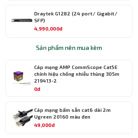
Kết Luận:
Draytek G1282 (24 port/ Gigabit/
Nâng cao hiệu suất mạng của bạn với Switch TP-Link 24
SFP)
Port Gigabit TL-SG1024D. Đặt hàng ngay switch 24 port
4,990,000đ
gigabit tp link để trải nghiệm sự ổn định và hiệu quả
trong quản lý mạng hàng ngày.
Sản phẩm nên mua kèm
Cáp mạng AMP CommScope Cat5E
chính hiệu chống nhiễu thùng 305m
219413-2
0đ
Cáp mạng bấm sẵn cat6 dài 2m
Ugreen 20160 màu đen
49,000đ