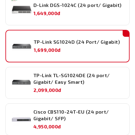
D-Link DGS-1024C (24 port/ Gigabit)
1,649,000đ
TP-Link SG1024D (24 Port/ Gigabit)
1,699,000đ
TP-Link TL-SG1024DE (24 port/
Gigabit/ Easy Smart)
2,099,000đ
Bảo vệ mạng:
Với các tính năng bảo mật như MAC address learning,
Cisco CBS110-24T-EU (24 port/
Gigabit/ SFP)
MAC address aging, và IEEE 802.3x flow control, sw tp
link 24 port giúp bảo vệ mạng khỏi các tình huống truy
4,950,000đ
cập trái phép và tấn công mạng.