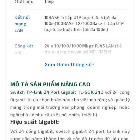
Chất liệu
Thép
Kết nối
10BASE-T: Cáp UTP loại 3, 4, 5 (tối đa
mạng
100m)100BASE-TX/1000Base-T: Cáp UTP
loại 5, 5e hoặc trên (tối đa 100m)
LAN
Cổng kết
24 x 10/100/1000Mbps RJ45
LAN (Hỗ
trợ tự động chuyển đổi MDI /MDIX)
nối
Xem thêm thông số
Chuẩn
IEEE 802.3i, 802.3u, 802.3ab, 802.3x
kết nối
MÔ TẢ SẢN PHẨM NÂNG CAO
Nguồn
100-240VAC, 50/60Hz
Switch TP-Link 24 Port Gigabit TL-SG1024D
với 24 cổng
Gigabit là lựa chọn hoàn hảo cho việc mở rộng và quản lý
Tính
mạng trong môi trường văn phòng, doanh nghiệp, hoặc
năng
Auto MDI/MDIX, Auto-negotiation
ngôi nhà có nhu cầu kết nối nhiều thiết bị.
chính
Hiệu suất Gigabit:
Với 24 cổng Gigabit, switch gigabit 24 port tp link này
Kích
294 mm x 180 mm x 44 mm
cung cấp băng thông lớn và tốc độ truyền dữ liệu cao,