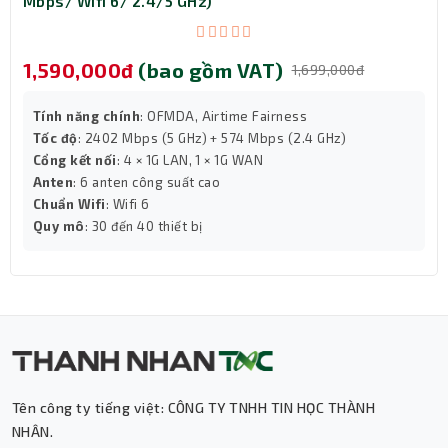
Mbps/ Wifi 6/ 2.4/5 GHz)
1,590,000đ
(bao gồm VAT)
1,699,000đ
Tính năng chính
: OFMDA, Airtime Fairness
Tốc độ
: 2402 Mbps (5 GHz) + 574 Mbps (2.4 GHz)
Cổng kết nối
: 4 × 1G LAN, 1 × 1G WAN
Anten
: 6 anten công suất cao
Chuẩn Wifi
: Wifi 6
Quy mô
: 30 đến 40 thiết bị
Tên công ty tiếng việt: CÔNG TY TNHH TIN HỌC THÀNH
NHÂN.