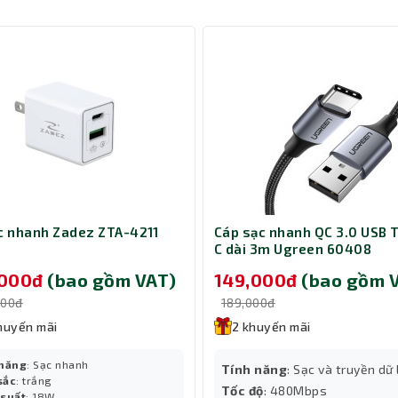
ạc nhanh Zadez ZTA-4211
Cáp sạc nhanh QC 3.0 USB 
ng dự phòng bền bỉ
C dài 3m Ugreen 60408
tra Battery cung cấp thêm một lượng điện năng đáng kể cho trạm 
,000đ
(bao gồm VAT)
149,000đ
(bao gồm 
g có thể lên đến hơn 858Wh, đủ để vận hành nhiều thiết bị trong th
000đ
189,000đ
huyến mãi
2 khuyến mãi
 năng
: Sạc nhanh
Tính năng
: Sạc và truyền dữ 
sắc
: trắng
Tốc độ
: 480Mbps
 suất
: 18W