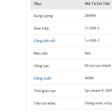
Mục
Mô Tả Chi Tiết
Dung lượng
286Wh
Giao tiếp
1 x USB-C
Cổng kết nối
1 x USB-C
Màu sắc
Đen
Cổng sạc
Hỗ trợ sạc nhanh
Công suất
140W
Thời gian sạc
Sạc nhanh 0–100%
Tiện ích khác
Chống nước và bụ