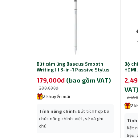
CD281 Fast
Bút cảm ứng Baseus Smooth
Bộ ch
with Dual
Writing III 3-in-1 Passive Stylus
HDMI,
W - Black
Non-magnetic Version Moon
và Gi
gồm VAT)
179,000đ
(bao gồm VAT)
2,4
White (LVN080-NM-WH)
209,000đ
VAT
2 khuyến mãi
2,69
2 k
h
Tính năng chính
: Bút tích hợp ba
-A
chức năng chính: viết, vẽ và ghi
Tính
chú
Kết n
liệu,