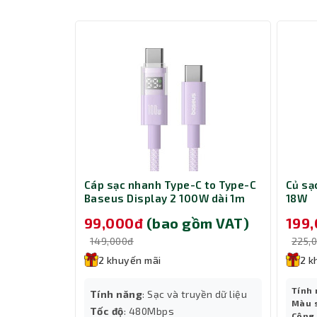
s Dynamic
Cáp sạc nhanh Type-C to Type-C
Củ s
Dung lượng 286Wh – Nguồn năng lượ
tning 1m PD
Baseus Display 2 100W dài 1m
18W
P10382702511-00 Nebula Purple
Với dung lượng 286Wh, EcoFlow River 3 EB300 Ex
m VAT)
99,000đ
(bao gồm VAT)
199
e
Khi kết hợp với River 3 Max Plus, tổng dung lượn
149,000đ
225,
dài.
2 khuyến mãi
2 k
Ví dụ:
Sạc điện thoại hơn 20 lần.
Tính
yền dữ liệu
Tính năng
: Sạc và truyền dữ liệu
Màu 
Sạc laptop 4–5 lần.
Tốc độ
: 480Mbps
Công