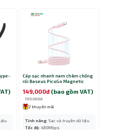
Type-
Cáp sạc nhanh nam châm chống
Chuột Gami
rối Baseus PicoGo Magnetic
151M
Liquid Silicone USB-C to USB-C
chính.
VAT)
149,000đ
(bao gồm VAT)
179,000
240W dài 1m Pink LVE093-CC-1P
ời gian
199,000đ
199,000đ
2 khuyến mãi
2 khuyến
Độ phân giả
liệu
Tính năng
: Sạc và truyền dữ liệu
Màu sắc
: Đ
Tốc độ
: 480Mbps
Tốc độ
: IPS