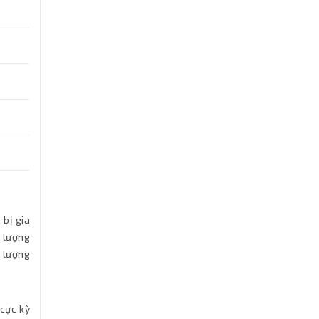
 bị gia
g lượng
g lượng
 cực kỳ