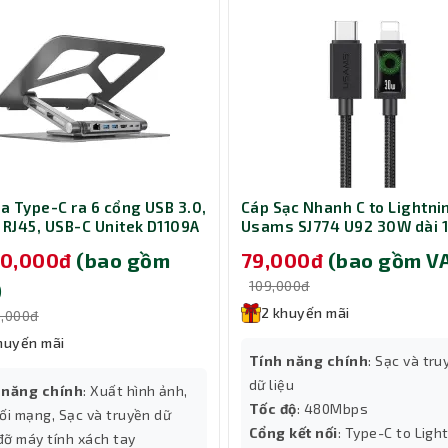
ia Type-C ra 6 cổng USB 3.0,
Cáp Sạc Nhanh C to Lightni
 RJ45, USB-C Unitek D1109A
Usams SJ774 U92 30W dài 
á đỡ laptop 14-17 inch
Black (SJ774USB01)
90,000đ
(bao gồm
79,000đ
(bao gồm V
109,000đ
)
2 khuyến mãi
0,000đ
huyến mãi
Tính năng chính
: Sạc và tru
dữ liệu
 năng chính
: Xuất hình ảnh,
Tốc độ
: 480Mbps
ối mạng, Sạc và truyền dữ
Cổng kết nối
: Type-C to Ligh
 đỡ máy tính xách tay