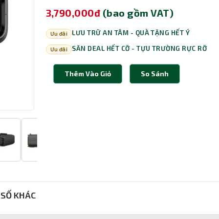
3,790,000đ
(bao gồm VAT)
LƯU TRỮ AN TÂM - QUÀ TẶNG HẾT Ý
Ưu đãi
SĂN DEAL HẾT CỠ - TỰU TRƯỜNG RỰC RỠ
Ưu đãi
Thêm Vào Giỏ
So Sánh
SỐ KHÁC