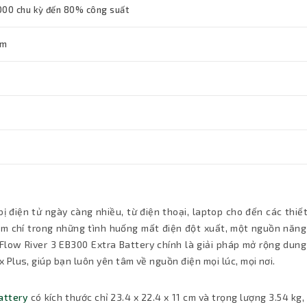
000 chu kỳ đến 80% công suất
cm
ị điện tử ngày càng nhiều, từ điện thoại, laptop cho đến các thiết
thậm chí trong những tình huống mất điện đột xuất, một nguồn năn
oFlow River 3 EB300 Extra Battery chính là giải pháp mở rộng dun
Plus, giúp bạn luôn yên tâm về nguồn điện mọi lúc, mọi nơi.
attery
có kích thước chỉ 23.4 x 22.4 x 11 cm và trọng lượng 3.54 kg,