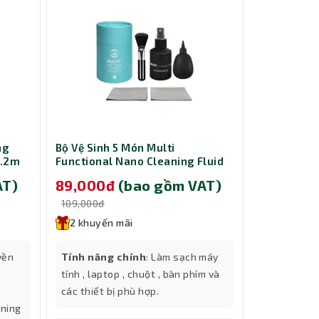
ng
Bộ Vệ Sinh 5 Món Multi
Cáp nguồn 
1.2m
Functional Nano Cleaning Fluid
ổ cứng HDD
Slim/Towe
AT)
89,000đ
(bao gồm VAT)
229,00
109,000đ
299,000đ
2 khuyến mãi
2 khuyến
yền
Tính năng chính
: Làm sạch máy
Tính năng
tính , laptop , chuột , bàn phím và
ổ cứng HDD
các thiết bị phù hợp.
bạn lắp đặt
tning
inch, HDD 2