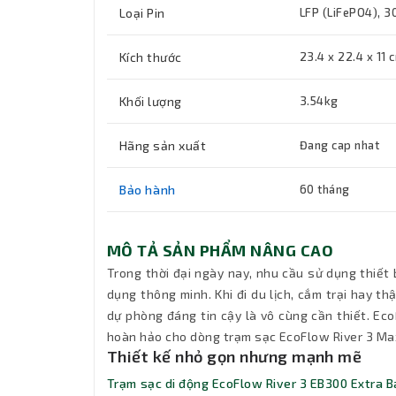
Loại Pin
LFP (LiFePO4), 3
Kích thước
23.4 x 22.4 x 11 
Khối lượng
3.54kg
Hãng sản xuất
Đang cap nhat
Bảo hành
60 tháng
MÔ TẢ SẢN PHẨM NÂNG CAO
Trong thời đại ngày nay, nhu cầu sử dụng thiết b
dụng thông minh. Khi đi du lịch, cắm trại hay 
dự phòng đáng tin cậy là vô cùng cần thiết. Ec
hoàn hảo cho dòng trạm sạc EcoFlow River 3 Max 
Thiết kế nhỏ gọn nhưng mạnh mẽ
Trạm sạc di động EcoFlow River 3 EB300 Extra B