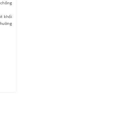
, chống
ột khối
thường