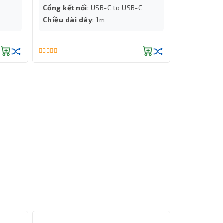
Cổng kết nối
: USB-C to USB-C
Chiều dài d
Chiều dài dây
: 1m
 cố mất
). Đây
y trì ở
.
điện dự