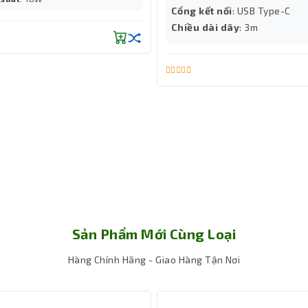
Cổng kết nối
: USB Type-C
an ninh...
Chiều dài dây
: 3m
động ngoài trời như cắm trại, du lịch, hay thậm chí trong các sự
chu kỳ
xtra Battery nằm ở công nghệ pin LiFePO4 (Lithium Iron Phosphate
nh, vượt trội hơn so với pin Lithium-ion truyền thống.
sử dụng pin hằng ngày trong khoảng 8–10 năm mà dung lượng vẫn du
tốt, bảo vệ tối ưu khi sử dụng trong nhiều môi trường khác nhau.
đảm bảo các thiết bị hoạt động mượt mà và không bị sụt áp đột ngột
 3 EB300 Extra Battery hoàn toàn phù hợp cho những ai cần nguồn 
Sản Phẩm Mới Cùng Loại
Hàng Chính Hãng - Giao Hàng Tận Nơi