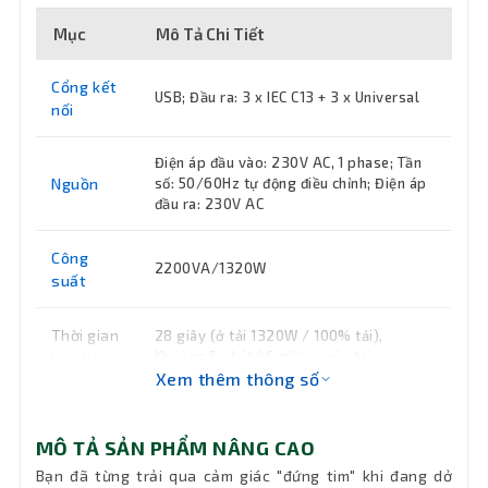
Mục
Mô Tả Chi Tiết
Cổng kết
USB; Đầu ra: 3 x IEC C13 + 3 x Universal
nối
Điện áp đầu vào: 230V AC, 1 phase; Tần
Nguồn
số: 50/60Hz tự động điều chỉnh; Điện áp
đầu ra: 230V AC
Công
2200VA/1320W
suất
Thời gian
28 giây (ở tải 1320W / 100% tải),
Khoảng 5 phút 46 giây ở nửa tải
lưu điện
Xem thêm thông số
Kích
292.1 × 104.1 × 408.9mm (H x W x D)
thước
MÔ TẢ SẢN PHẨM NÂNG CAO
Bạn đã từng trải qua cảm giác "đứng tim" khi đang dở