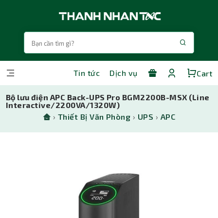
Tin tức
Dịch vụ
Cart
Bộ lưu điện APC Back-UPS Pro BGM2200B-MSX (Line
Interactive/2200VA/1320W)
›
Thiết Bị Văn Phòng
›
UPS
›
APC