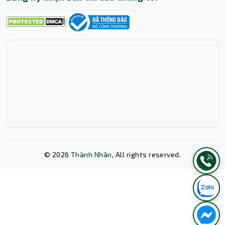
PowerChute Personal Edition của APC, bạn có thể giám
sát trạng thái của UPS, xem các thông số về điện năng
và thậm chí cài đặt để máy tính tự động tắt nguồn một
cách an toàn khi pin yếu, ngay cả khi bạn không có mặt ở
đó.
©
2026
Thành Nhân
, All rights reserved.
Xóa lịch sử chat?