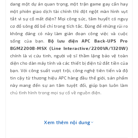
Khối
12.24kg
dang một dự án quan trọng, một trận game gay cấn hay
lượng
một phiên giao dịch tài chính thì đột ngột màn hình vụt
tắt vì sự cố mất điện? Mọi công sức, tâm huyết có nguy
Bảo hành
36 tháng
cơ đổ sông đổ bể chỉ trong tích tắc. Đừng để những rủi ro
không đáng có này làm gián đoạn công việc và cuộc
sống của bạn.
Bộ lưu điện APC Back-UPS Pro
BGM2200B-MSX (Line Interactive/2200VA/1320W)
chính là vị cứu tinh, người vệ sĩ thầm lặng bảo vệ toàn
diện cho dàn máy tính và các thiết bị điện tử đắt tiền của
bạn. Với công suất vượt trội, công nghệ tiên tiến và độ
tin cậy từ thương hiệu APC hàng đầu thế giới, sản phẩm
này mang đến sự an tâm tuyệt đối, giúp bạn luôn làm
chủ tình hình trong mọi sự cố về nguồn điện.
Xem thêm nội dung