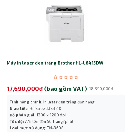
Máy in laser đen trắng Brother HL-L6415DW
17,690,000đ
(bao gồm VAT)
18,390,000đ
Tính năng chính
: In laser đen trắng đơn năng
Giao tiếp
: Hi-SpeedUSB2.0
Thời gian lưu điện ấn tượng, đủ để xử lý mọi tình
Độ phân giải
: 1200 x 1200 dpi
huống
Tốc độ
: A4: lên đến 50 trang/phút
Loại mực sử dụng
: TN-3608
Thông số thời gian lưu điện nói lên tất cả. Với
Bộ lưu