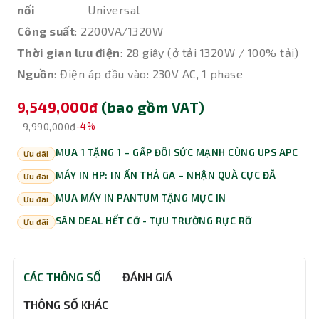
nối
Universal
Công suất
: 2200VA/1320W
Thời gian lưu điện
: 28 giây (ở tải 1320W / 100% tải)
Nguồn
: Điện áp đầu vào: 230V AC, 1 phase
9,549,000đ
(bao gồm VAT)
9,990,000đ
-4%
MUA 1 TẶNG 1 – GẤP ĐÔI SỨC MẠNH CÙNG UPS APC
Ưu đãi
MÁY IN HP: IN ẤN THẢ GA – NHẬN QUÀ CỰC ĐÃ
Ưu đãi
MUA MÁY IN PANTUM TẶNG MỰC IN
Ưu đãi
SĂN DEAL HẾT CỠ - TỰU TRƯỜNG RỰC RỠ
Ưu đãi
CÁC THÔNG SỐ
ĐÁNH GIÁ
THÔNG SỐ KHÁC