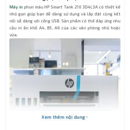
HP GT53 1VV22AA/HP GT53XL 1VV21AA
Máy in
phun màu HP Smart Tank 210 3D4L3A có thiết kế
Loại mực
(Black); HP GT52 M0H54AA (Cyan); HP
nhỏ gọn giúp bạn dễ dàng sử dụng và lắp đặt cùng kết
GT52 M0H55AA (Magenta); HP GT52
sử dụng
nối sễ dàng với cổng USB. Sản phẩm có thể đáp ứng nhu
M0H56AA (Yellow)
cầu in ấn khổ A4, B5, A6 của các văn phòng nhỏ hoặc
vừa.
Khổ giấy
A4; B5; A6
Hỗ trợ
60 đến 90 g/m²
loại giấy
Tính
năng
Máy in phun màu
chính
Kích
435 x 591 x 269 mm
thước
Xem thêm nội dung
Khối
3,73 Kg
lượng