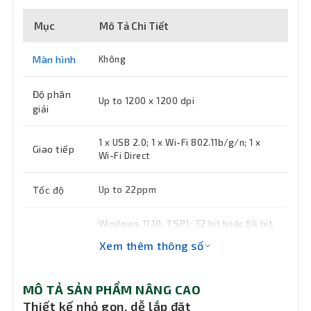
Mục
Mô Tả Chi Tiết
Màn hình
Không
Độ phân
Up to 1200 x 1200 dpi
giải
1 x USB 2.0; 1 x Wi-Fi 802.11b/g/n; 1 x
Giao tiếp
Wi-Fi Direct
Tốc độ
Up to 22ppm
Windows 11,10, 7 SP1: 32 bit hoặc 64 bit,
dung lượng ổ cứng khả dụng 2 GB, kết
Hệ điều
Xem thêm thông số
nối Internet, Microsoft Internet Explorer
hành hỗ
hoặc Edge; macOS v10.15 Catalina,
trợ
macOS v11 Big Sur, macOS v12 Monterey;
MÔ TẢ SẢN PHẨM NÂNG CAO
HD 2 GB; Cần có kết nối Internet
Thiết kế nhỏ gọn, dễ lắp đặt