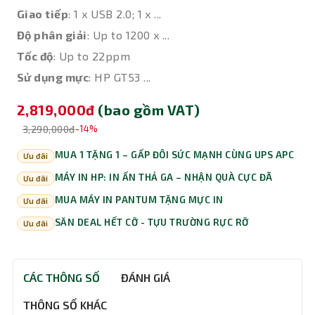
Giao tiếp
: 1 x USB 2.0; 1 x ...
Độ phân giải
: Up to 1200 x ...
Tốc độ
: Up to 22ppm
Sử dụng mực
: HP GT53 ...
2,819,000đ
(bao gồm VAT)
3,290,000đ
-14%
MUA 1 TẶNG 1 – GẤP ĐÔI SỨC MẠNH CÙNG UPS APC
Ưu đãi
MÁY IN HP: IN ẤN THẢ GA – NHẬN QUÀ CỰC ĐÃ
Ưu đãi
MUA MÁY IN PANTUM TẶNG MỰC IN
Ưu đãi
SĂN DEAL HẾT CỠ - TỰU TRƯỜNG RỰC RỠ
Ưu đãi
CÁC THÔNG SỐ
ĐÁNH GIÁ
THÔNG SỐ KHÁC