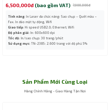
 gồm VAT)
4,500,000đ
(bao 
7,000,000đ
chức năng: Sao chụp – Quét màu –
Tính năng
: In, Scan, Copy, 
ifi
Giao tiếp
: USB 2.0, Wifi
.0; Ethernet; Wifi
Độ phân giải
: In: Lên đến 
0 dpi
Tốc độ
: 16 trang/phút (trắ
trang/phút
Sử dụng mực
: BTD100BK, 
2.600 trang với độ phủ 5%
Sản Phẩm Mới Cùng Loại
Hàng Chính Hãng - Giao Hàng Tận Nơi