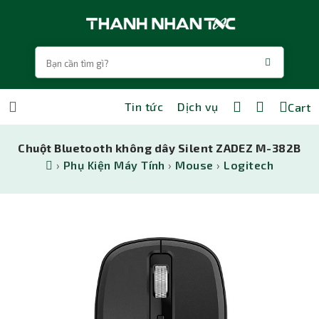
Tin tức
Dịch vụ
Cart
Chuột Bluetooth không dây Silent ZADEZ M-382B
›
Phụ Kiện Máy Tính
›
Mouse
›
Logitech