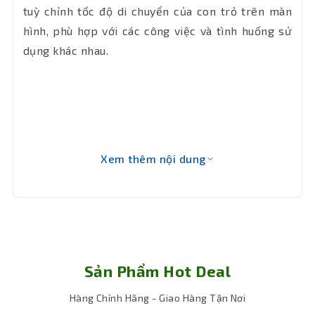
biến
tuỳ chỉnh tốc độ di chuyển của con trỏ trên màn
hình, phù hợp với các công việc và tình huống sử
Kích
101.5 x 67 x 34.4 mm
dụng khác nhau.
thước
Khối
72 g
lượng
Bảo hành
12 tháng
Xem thêm nội dung
Sản Phẩm Hot Deal
Hàng Chính Hãng - Giao Hàng Tận Nơi