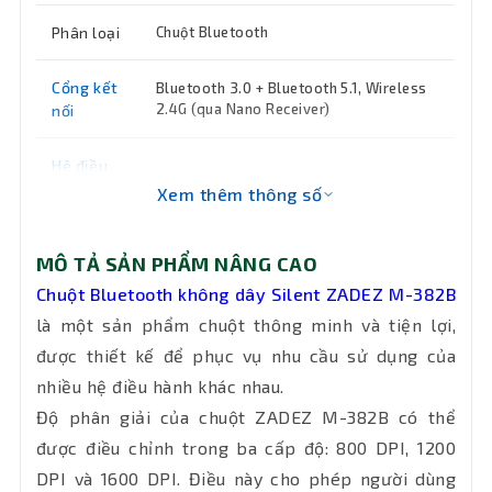
Phân loại
Chuột Bluetooth
Cổng kết
Bluetooth 3.0 + Bluetooth 5.1, Wireless
2.4G (qua Nano Receiver)
nối
Hệ điều
hành hỗ
Mac/ Win/ Android/ iOS
Xem thêm thông số
trợ
MÔ TẢ SẢN PHẨM NÂNG CAO
Button
6
(nút)
Chuột Bluetooth không dây Silent ZADEZ M-382B
là một sản phẩm chuột thông minh và tiện lợi,
Màu sắc
Đen
được thiết kế để phục vụ nhu cầu sử dụng của
nhiều hệ điều hành khác nhau.
Chiều dài
Không dây
Độ phân giải của chuột ZADEZ M-382B có thể
dây
được điều chỉnh trong ba cấp độ: 800 DPI, 1200
DPI và 1600 DPI. Điều này cho phép người dùng
Chíp cảm
Cảm biến Pixart 3065