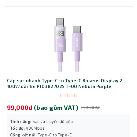
Chuột ZADEZ M-382B được trang bị 6 nút chức
Cáp sạc nhanh Type-C to Type-C Baseus Display 2
năng, bao gồm nút cuộn trang, nút điều hướng và
100W dài 1m P10382702511-00 Nebula Purple
các chức năng tùy chỉnh khác, giúp người dùng
tăng cường hiệu suất làm việc và trải nghiệm sử
99,000đ
(bao gồm VAT)
149,000đ
dụng tốt hơn.
Chuột ZADEZ M-382B sử dụng công nghệ
Tính năng
: Sạc và truyền dữ liệu
Bluetooth 3.0 và Bluetooth 5.1, cho phép kết nối
Tốc độ
: 480Mbps
Cổng kết nối
: Type-C to Type-C
nhanh chóng và ổn định với các thiết bị hỗ trợ