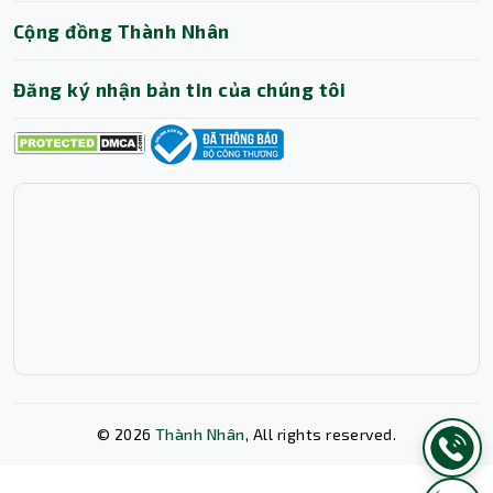
Cộng đồng Thành Nhân
Đăng ký nhận bản tin của chúng tôi
Người dùng dễ dàng kết nối với các thiết bị ngoại vi, máy
chiếu, màn hình ngoài hay ổ lưu trữ rời mà không cần bộ
chuyển đổi.
Thiết kế tinh tế, bảo mật toàn diện
Máy có thiết kế gọn nhẹ, hiện đại, với độ dày chỉ 17.5mm,
©
2026
Thành Nhân
, All rights reserved.
khối lượng hợp lý cho một chiếc laptop 16 inch. Bàn phím
có đèn nền tiện lợi khi làm việc ban đêm. Camera FHD