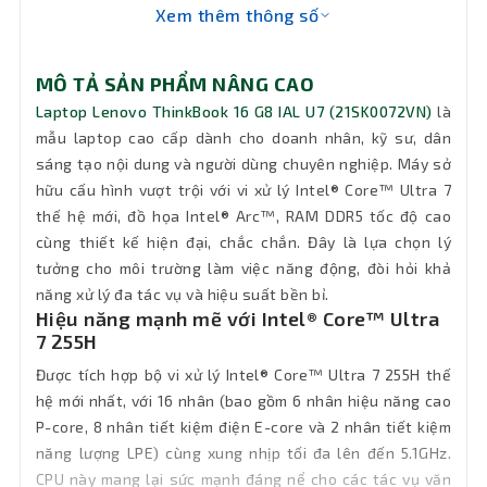
Xem thêm thông số
VGA
Intel® Arc™ 140T GPU
MÔ TẢ SẢN PHẨM NÂNG CAO
Chip AI
Intel® AI Boost, up to 13 TOPS
Laptop Lenovo ThinkBook 16 G8 IAL U7 (21SK0072VN)
là
mẫu laptop cao cấp dành cho doanh nhân, kỹ sư, dân
Ổ đĩa
sáng tạo nội dung và người dùng chuyên nghiệp. Máy sở
quang
Không DVD
hữu cấu hình vượt trội với vi xử lý Intel® Core™ Ultra 7
(DVD)
thế hệ mới, đồ họa Intel® Arc™, RAM DDR5 tốc độ cao
cùng thiết kế hiện đại, chắc chắn. Đây là lựa chọn lý
Pin
45Wh
tưởng cho môi trường làm việc năng động, đòi hỏi khả
năng xử lý đa tác vụ và hiệu suất bền bỉ.
Keyboard
Backlit, English
Hiệu năng mạnh mẽ với Intel® Core™ Ultra
7 255H
Đèn bàn
Có đèn bàn phím
Được tích hợp bộ vi xử lý Intel® Core™ Ultra 7 255H thế
phím
hệ mới nhất, với 16 nhân (bao gồm 6 nhân hiệu năng cao
P-core, 8 nhân tiết kiệm điện E-core và 2 nhân tiết kiệm
Chất liệu
Aluminium (Top), PC-ABS (Bottom)
năng lượng LPE) cùng xung nhịp tối đa lên đến 5.1GHz.
CPU này mang lại sức mạnh đáng nể cho các tác vụ văn
Wifi
Wi-Fi® 6E, 802.11ax 2x2