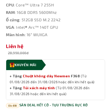
CPU
: Core™ Ultra 7 255H
RAM
: 16GB DDR5 5600Mhz
Ổ cứng
: 512GB SSD M.2 2242
VGA
: Intel® Arc™ 140T GPU
Màn hình
: 16" WUXGA
Liên hệ
28,990,000đ
KHUYẾN MÃI
+ Tặng
Chuột không dây Newmen
F368
(Từ
01/08/2026 đến 31/08/2026 hoặc đến khi hết quà)
+ Tặng
Túi xách máy tính
(Từ 01/08/2026 đến
31/08/2026 hoặc đến khi hết quà)
SĂN DEAL HẾT CỠ - TỰU TRƯỜNG RỰC RỠ
Ưu đãi