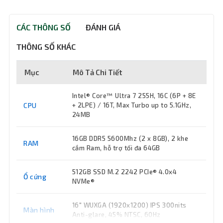
CÁC THÔNG SỐ
ĐÁNH GIÁ
THÔNG SỐ KHÁC
Mục
Mô Tả Chi Tiết
Intel® Core™ Ultra 7 255H, 16C (6P + 8E
CPU
+ 2LPE) / 16T, Max Turbo up to 5.1GHz,
24MB
16GB DDR5 5600Mhz (2 x 8GB), 2 khe
RAM
cắm Ram, hỗ trợ tối đa 64GB
512GB SSD M.2 2242 PCIe® 4.0x4
Ổ cứng
NVMe®
16" WUXGA (1920x1200) IPS 300nits
Màn hình
Anti-glare, 45% NTSC, 60Hz