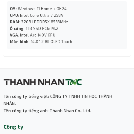
OS
: Windows 11 Home + OH24
CPU
: Intel Core Ultra 7 258V
RAM
: 32GB LPDDR5X 8533MHz
Ổ cứng
: 1TB SSD PCIe M.2
VGA
: Intel Arc 140V GPU
Kết nối đa dạng – Sẵn sàng cho mọi tác vụ
Màn hình
: 14.0" 2.8K OLED Touch
Laptop Lenovo
này được trang bị đầy đủ các cổng kết
nối hiện đại:
2 x USB-A, 2 x USB-C (Thunderbolt™ 4 và
Gen 2)
1 x HDMI 2.1 hỗ trợ xuất hình ảnh 4K/60Hz
LAN RJ-45, Jack tai nghe 3.5mm, SD card
reader
Tên công ty tiếng việt: CÔNG TY TNHH TIN HỌC THÀNH
NHÂN.
Tên công ty tiếng anh: Thanh Nhan Co., Ltd.
Thành Nhân TNC
Công ty
Trợ lý AI • Phản hồi tức thì