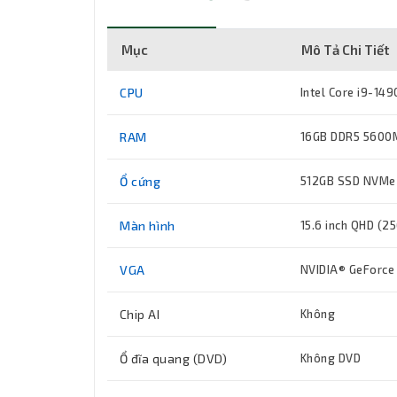
Mục
Mô Tả Chi Tiết
CPU
Intel Core i9-149
RAM
16GB DDR5 5600Mh
Ổ cứng
512GB SSD NVMe 
Màn hình
15.6 inch QHD (2
VGA
NVIDIA® GeForce
Chip AI
Không
Ổ đĩa quang (DVD)
Không DVD