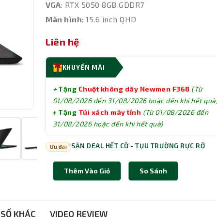
VGA
: RTX 5050 8GB GDDR7
Màn hình
: 15.6 inch QHD
Liên hệ
KHUYẾN MÃI
+
Tặng
Chuột không dây Newmen F368
(Từ
01/08/2026 đến 31/08/2026
hoặc đến khi hết quà
+ Tặng
Túi xách máy tính
(Từ
01/08/2026 đến
31/08/2026
hoặc đến khi hết quà)
SĂN DEAL HẾT CỠ - TỰU TRƯỜNG RỰC RỠ
Ưu đãi
Thêm Vào Giỏ
So Sánh
SỐ KHÁC
VIDEO REVIEW