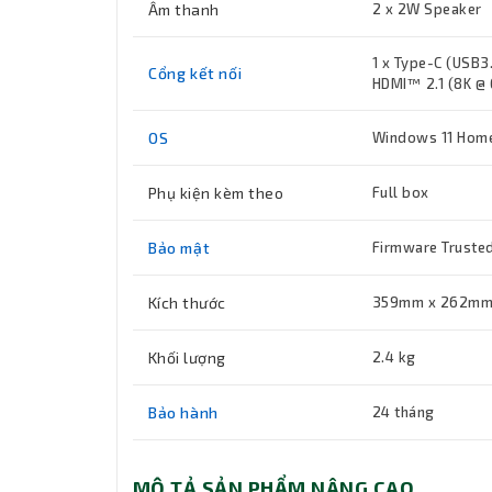
Âm thanh
2 x 2W Speaker
1 x Type-C (USB3
Cổng kết nối
HDMI™ 2.1 (8K @ 
OS
Windows 11 Home
Phụ kiện kèm theo
Full box
Bảo mật
Firmware Truste
Kích thước
359mm x 262mm 
Khối lượng
2.4 kg
Bảo hành
24 tháng
MÔ TẢ SẢN PHẨM NÂNG CAO