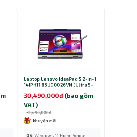
Laptop Lenovo IdeaPad 5 2-in-1
Laptop Gig
-
14IPH11 83UG0026VN (Ultra 5-
GA6H A16-
B/
322/ Ram 16GB/ SSD 512GB/ 14
13420H/ R
ồm
30,490,000đ
(bao gồm
25,890,
s 11
inch/ Windows 11 Home/ 2Y/
RTX 4050 6
Xám)
Windows 11
VAT)
VAT)
31,490,000đ
26,890,000
1 khuyến mãi
1 khuyến
OS
: Windows 11 Home Single
OS
: Windo