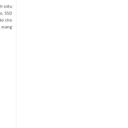
nh siêu
o, SSD
ảo cho
, mang