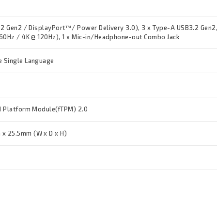
.2 Gen2 / DisplayPort™/ Power Delivery 3.0), 3 x Type-A USB3.2 Gen2,
60Hz / 4K @ 120Hz), 1 x Mic-in/Headphone-out Combo Jack
 Single Language
d Platform Module(fTPM) 2.0
x 25.5mm (W x D x H)