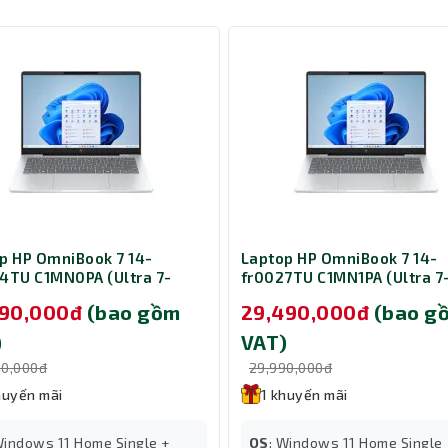
h phục mọi tựa game
p HP OmniBook 7 14-
Laptop HP OmniBook 7 14-
4TU C1MN0PA (Ultra 7-
fr0027TU C1MN1PA (Ultra 7
 Ram 32GB/ SSD 512GB/
255U/ Ram 16GB/ SSD 512G
490,000đ
(bao gồm
29,490,000đ
(bao g
e/ Microsoft 365/ Windows
Office/ Microsoft/ Window
me/ 1Y/ Bạc)
Home/ 1Y/ Bạc)
)
VAT)
90,000đ
29,990,000đ
huyến mãi
1 khuyến mãi
Windows 11 Home Single +
OS
: Windows 11 Home Single