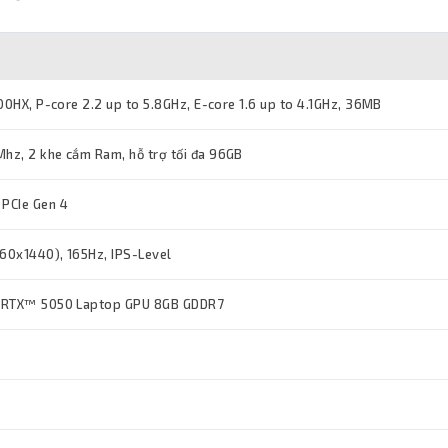
00HX, P-core 2.2 up to 5.8GHz, E-core 1.6 up to 4.1GHz, 36MB
z, 2 khe cắm Ram, hỗ trợ tối đa 96GB
PCIe Gen 4
560x1440), 165Hz, IPS-Level
 RTX™ 5050 Laptop GPU 8GB GDDR7