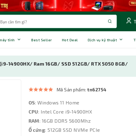
 máy tính
Best Seller
Hot Deal
Dịch vụ kỹ thuật
T
(i9-14900HX/ Ram 16GB/ SSD 512GB/ RTX 5050 8GB/
Mã Sản phẩm:
tn62754
OS
: Windows 11 Home
CPU
: Intel Core i9-14900HX
RAM
: 16GB DDR5 5600Mhz
Ổ cứng
: 512GB SSD NVMe PCIe