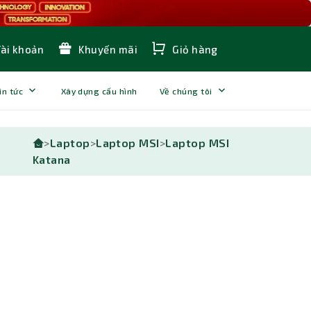
Tài khoản
Khuyến mãi
Giỏ hàng
in tức
Xây dựng cấu hình
Về chúng tôi
>
Laptop
>
Laptop MSI
>
Laptop MSI
Katana