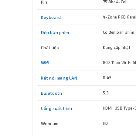
Pin
75Whr 4-Cell
Keyboard
4-Zone RGB Gami
Đèn bàn phím
Có đèn bàn phím
Chất liệu
Đang cập nhật
Wifi
802.11 ax Wi-Fi 6
Kết nối mạng LAN
RJ45
Bluetooth
5.3
Cổng xuất hình
HDMI, USB Type-
Webcam
HD