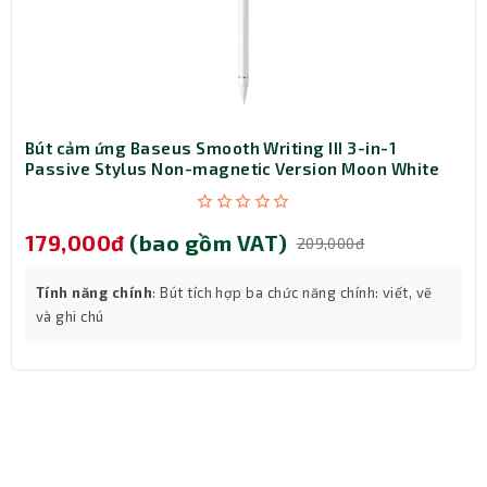
thể sử dụng ngay. Đây chính là yếu tố giúp Baseus trở
thành phụ kiện "must-have" cho người dùng iPhone –
vừa tiện, vừa gọn, vừa đẹp.
Bút cảm ứng Baseus Smooth Writing III 3-in-1
Passive Stylus Non-magnetic Version Moon White
(LVN080-NM-WH)
179,000đ
(bao gồm VAT)
209,000đ
Tính năng chính
: Bút tích hợp ba chức năng chính: viết, vẽ
và ghi chú