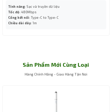
trí sạc. Không cần căn chỉnh, không lo lệch sóng, không
Tính năng
: Sạc và truyền dữ liệu
cần dây – mọi thao tác được tối giản hóa đến mức tối đa.
Tốc độ
: 480Mbps
Cảm giác vừa sạc vừa cầm dùng điện thoại không bị
Cổng kết nối
: Type-C to Type-C
vướng víu mang lại trải nghiệm cực kỳ mượt mà và tiện
Chiều dài dây
: 1m
dụng.
Sạc nhanh 20W – Nạp pin nhanh chóng, tiết
kiệm thời gian
Không chỉ dừng lại ở khả năng sạc không dây, Baseus
còn tích hợp công nghệ sạc nhanh có dây lên đến 20W
thông qua cổng Type-C hiện đại. Với tốc độ này, bạn có
thể sạc 50% pin điện thoại chỉ trong khoảng 30 phút –
Sản Phẩm Mới Cùng Loại
cực kỳ phù hợp cho những ai thường xuyên bận rộn, di
Hàng Chính Hãng - Giao Hàng Tận Nơi
chuyển liên tục, hoặc cần gấp một lượng pin trước khi ra
khỏi nhà.
Tích hợp cáp Lightning – Không cần mang
dây theo
Một điểm cộng lớn khác là sản phẩm được tích hợp sẵn
cáp Lightning – chi tiết nhỏ nhưng vô cùng hữu ích. Bạn
không cần mang theo dây sạc rời, chỉ cần rút nhẹ là có