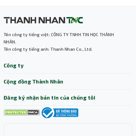
Màn hình LED thông minh – Quản lý pin hiệu
quả
Không còn phải đoán xem sạc còn bao nhiêu phần trăm,
Baseus trang bị màn hình hiển thị LED rõ nét, giúp bạn
Tên công ty tiếng việt: CÔNG TY TNHH TIN HỌC THÀNH
theo dõi chính xác dung lượng pin còn lại trong mỗi lần
NHÂN.
sử dụng. Đây là chi tiết nhỏ nhưng rất thực tế, giúp bạn
Tên công ty tiếng anh: Thanh Nhan Co., Ltd.
chủ động sạc lại thiết bị dự phòng trước khi cần đến.
Thiết kế hiện đại, sang trọng – Phù hợp mọi
Thành Nhân TNC
Công ty
phong cách
Trợ lý AI • Phản hồi tức thì
Với tông màu đen sang trọng cùng bề mặt bóng nhẹ,
Cộng đồng Thành Nhân
chiếc
sạc dự phòng
Baseus này dễ dàng hòa hợp với
thiết kế của các dòng iPhone cao cấp. Bên cạnh đó, kiểu
dáng bo cong mềm mại, mỏng nhẹ khiến sản phẩm vừa
Đăng ký nhận bản tin của chúng tôi
đẹp mắt vừa dễ cầm nắm, mang lại cảm giác cao cấp và
chuyên nghiệp.
An toàn tuyệt đối – Yên tâm sử dụng mỗi
ngày
Baseus trang bị đầy đủ các lớp bảo vệ an toàn như