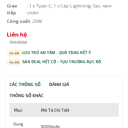
Giao
: 1 x Type-C; 1 x Cáp Lightning; Sạc nam
tiếp
châm
Công suất
: 20W
Liên hệ
790,000đ
LƯU TRỮ AN TÂM - QUÀ TẶNG HẾT Ý
Ưu đãi
SĂN DEAL HẾT CỠ - TỰU TRƯỜNG RỰC RỠ
Ưu đãi
CÁC THÔNG SỐ
ĐÁNH GIÁ
THÔNG SỐ KHÁC
Mục
Mô Tả Chi Tiết
Dung
10000mAh