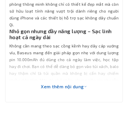
phòng thông minh không chỉ có thiết kế đẹp mắt mà còn
sở hữu loạt tính năng vượt trội dành riêng cho người
dùng iPhone và các thiết bị hỗ trợ sạc không dây chuẩn
Qi.
Nhỏ gọn nhưng đầy năng lượng – Sạc linh
hoạt cả ngày dài
Không cần mang theo sạc cồng kềnh hay dây cáp vướng
víu, Baseus mang đến giải pháp gọn nhẹ với dung lượng
pin 10.000mAh đủ dùng cho cả ngày làm việc, học tập
hay đi chơi. Bạn có thể dễ dàng bỏ gọn vào túi xách, balo
hay thậm chí là túi quần mà không bị cấn hay chiếm
nhiều diện tích. Mặc dù nhỏ nhắn, nhưng viên pin này vẫn
Xem thêm nội dung
đủ sức sạc đầy từ 1.5 đến 2 lần cho các dòng iPhone mới
nhất, đảm bảo bạn luôn kết nối và hoạt động mà không
bị gián đoạn.