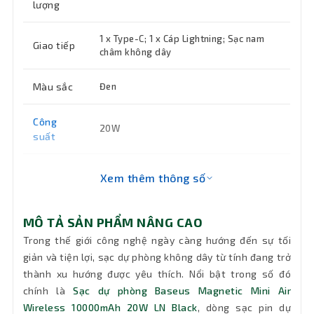
lượng
1 x Type-C; 1 x Cáp Lightning; Sạc nam
Giao tiếp
châm không dây
Màu sắc
Đen
Công
20W
suất
Khối
Xem thêm thông số
Khoảng 216g
lượng
MÔ TẢ SẢN PHẨM NÂNG CAO
Bảo hành
12 tháng
Trong thế giới công nghệ ngày càng hướng đến sự tối
giản và tiện lợi, sạc dự phòng không dây từ tính đang trở
thành xu hướng được yêu thích. Nổi bật trong số đó
chính là
Sạc dự phòng Baseus Magnetic Mini Air
Wireless 10000mAh 20W LN Black
, dòng sạc pin dự