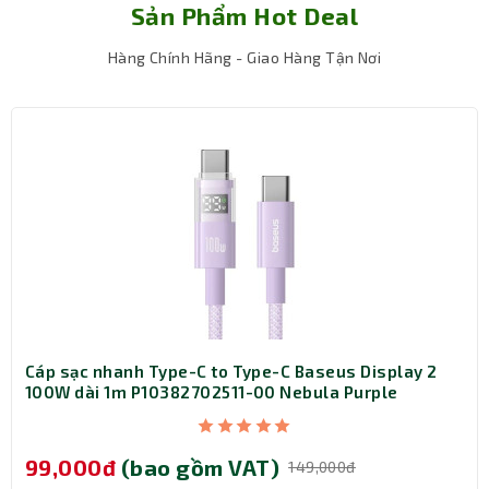
Sản Phẩm Hot Deal
Hàng Chính Hãng - Giao Hàng Tận Nơi
Kết nối từ tính MagSafe – Gắn là sạc, không
cần căn chỉnh
Cáp sạc nhanh Type-C to Type-C Baseus Display 2
100W dài 1m P10382702511-00 Nebula Purple
Sự tiện lợi nổi bật nhất của Baseus Magnetic Mini Air
chính là khả năng sạc không dây từ tính tích hợp
MagSafe. Bạn chỉ cần đặt nhẹ iPhone vào mặt lưng sạc,
99,000đ
(bao gồm VAT)
149,000đ
nam châm sẽ tự động hút chặt và cố định thiết bị đúng vị