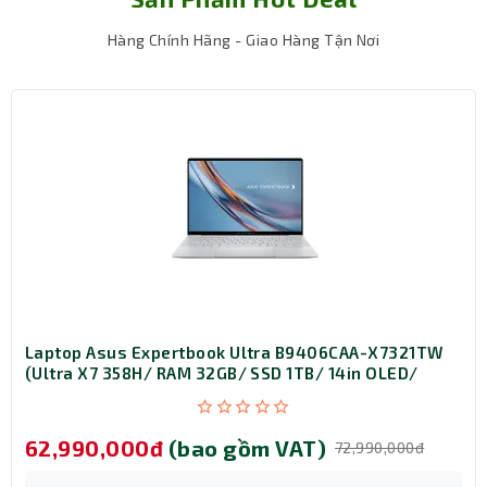
mượt mà và hiệu quả trong công việc và giải trí. Liên hệ
Hàng Chính Hãng - Giao Hàng Tận Nơi
ngay
1900 6078
để được tư vấn và đặt hàng.
Laptop Asus Expertbook Ultra B9406CAA-X7321TW
(Ultra X7 358H/ RAM 32GB/ SSD 1TB/ 14in OLED/
Touch/ Windows 11 Home/ 3Y)
62,990,000đ
(bao gồm VAT)
72,990,000đ