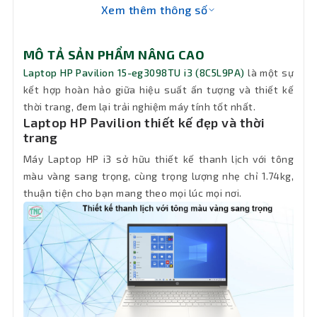
Ổ đĩa
Xem thêm thông số
quang
Không DVD
(DVD)
MÔ TẢ SẢN PHẨM NÂNG CAO
Laptop HP Pavilion 15-eg3098TU i3 (8C5L9PA)
là một sự
Pin
3 Cell - 41Wh
kết hợp hoàn hảo giữa hiệu suất ấn tượng và thiết kế
thời trang, đem lại trải nghiệm máy tính tốt nhất.
Keyboard
Tiêu chuẩn
Laptop HP Pavilion thiết kế đẹp và thời
trang
Đèn bàn
Không đèn bàn phím
Máy Laptop HP i3 sở hữu thiết kế thanh lịch với tông
phím
màu vàng sang trọng, cùng trọng lượng nhẹ chỉ 1.74kg,
thuận tiện cho bạn mang theo mọi lúc mọi nơi.
Chất liệu
Đang cập nhật
Wifi
Wi-Fi 6 (2x2)
Kết nối
Không Lan
mạng LAN
Bluetooth
Đang cập nhật