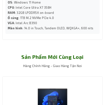
OS
: Windows 11 Home
CPU
: Intel Core Ultra X7 358H
RAM
: 32GB LPDDR5X on-board
Ổ cứng
: 1TB M.2 NVMe PCIe 4.0
VGA
: Intel Arc B390
Màn hình
: 14.0 in Touch, Tandem OLED, WQXGA+, 600 nits
Sản Phẩm Mới Cùng Loại
Hàng Chính Hãng - Giao Hàng Tận Nơi