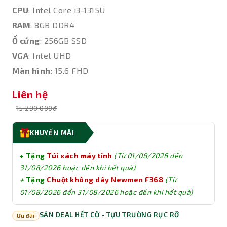
CPU
: Intel Core i3-1315U
RAM
: 8GB DDR4
Ổ cứng
: 256GB SSD
VGA
: Intel UHD
Màn hình
: 15.6 FHD
Liên hệ
15,290,000đ
KHUYẾN MÃI
+ Tặng
Túi xách máy tính
(Từ
01/08/2026 đến
31/08/2026
hoặc đến khi hết quà)
+
Tặng
Chuột không dây Newmen F368
(Từ
01/08/2026 đến 31/08/2026
hoặc đến khi hết quà)
SĂN DEAL HẾT CỠ - TỰU TRƯỜNG RỰC RỠ
Ưu đãi