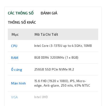
CÁC THÔNG SỐ
ĐÁNH GIÁ
THÔNG SỐ KHÁC
Mục
Mô Tả Chi Tiết
CPU
Intel Core i3-1315U up to 4.5GHz, 10MB
RAM
8GB DDR4 3200MHz (1 x 8GB)
Ổ cứng
256GB SSD PCIe NVMe M.2
15.6 FHD (1920 x 1080), IPS, Micro-
Màn hình
edge, Anti-glare, 250 nits, 45% NTSC
VGA
Intel UHD