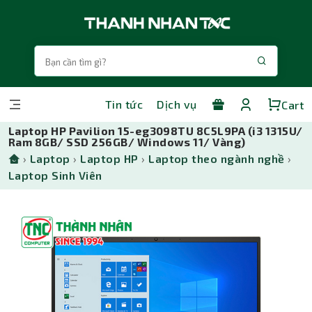
Tin tức
Dịch vụ
Cart
Laptop HP Pavilion 15-eg3098TU 8C5L9PA (i3 1315U/
Ram 8GB/ SSD 256GB/ Windows 11/ Vàng)
›
Laptop
›
Laptop HP
›
Laptop theo ngành nghề
›
Laptop Sinh Viên