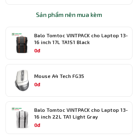
Kết nối linh hoạt
Laptop HP Pavilion
15 này được trang bị nhiều cổng kết
Sản phẩm nên mua kèm
nối, bao gồm cổng USB Type-C 10Gbps, USB Type-A
5Gbps, HDMI 2.1, AC smart pin, và cổng
headphone/microphone combo. Giúp bạn kết nối với
Balo Tomtoc VINTPACK cho Laptop 13-
nhiều thiết bị ngoại vi một cách dễ dàng.
16 inch 17L TA1S1 Black
0đ
Mouse A4 Tech FG35
0đ
Wi-Fi 6 nhanh chóng
Balo Tomtoc VINTPACK cho Laptop 13-
Laptop hp pavilion i5 được trang bị Wi-Fi 6 (2x2) giúp bạn
16 inch 22L TA1 Light Gray
trải nghiệm kết nối internet nhanh chóng và ổn định.
0đ
Hệ thống âm thanh sống động
Laptop HP Pavilion 15-eg3098TU i3 (8C5L9PA) được