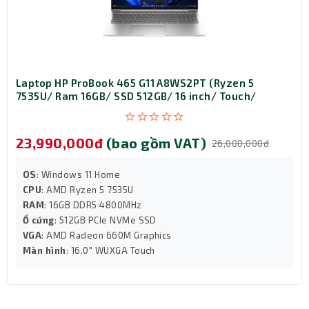
Laptop HP ProBook 465 G11 A8WS2PT (Ryzen 5
7535U/ Ram 16GB/ SSD 512GB/ 16 inch/ Touch/
Windows 11 Home/ 1Y/ Bạc)
23,990,000đ
(bao gồm VAT)
26,000,000đ
OS
: Windows 11 Home
CPU
: AMD Ryzen 5 7535U
RAM
: 16GB DDR5 4800MHz
Ổ cứng
: 512GB PCIe NVMe SSD
VGA
: AMD Radeon 660M Graphics
Màn hình
: 16.0" WUXGA Touch