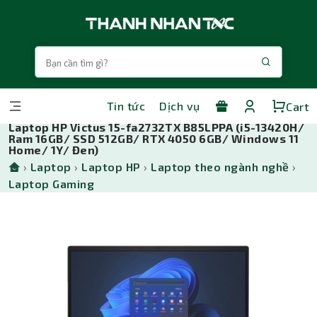
Tin tức
Dịch vụ
Cart
Laptop HP Victus 15-fa2732TX B85LPPA (i5-13420H/
Ram 16GB/ SSD 512GB/ RTX 4050 6GB/ Windows 11
Home/ 1Y/ Đen)
›
Laptop
›
Laptop HP
›
Laptop theo ngành nghề
›
Laptop Gaming