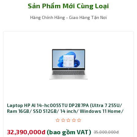
lợi
Sản Phẩm Mới Cùng Loại
Mặc dù là laptop gaming tầm trung, HP Victus 15 vẫn sở
Hàng Chính Hãng - Giao Hàng Tận Nơi
hữu thiết kế hiện đại, mạnh mẽ với khung máy cứng cáp
và các chi tiết góc cạnh mang phong cách game thủ. Độ
dày chỉ 2.35cm giúp máy không quá cồng kềnh khi di
chuyển.
Bàn phím full-size có đèn nền, tích hợp cụm phím số
riêng và hàng phím chức năng tiện lợi, giúp thao tác dễ
dàng cả trong điều kiện thiếu sáng.
Laptop HP AI 14-hc0055TU DP2B7PA (Ultra 7 255U/
Ram 16GB/ SSD 512GB/ 14 inch/ Windows 11 Home/
1Y/ Bạc)
32,390,000đ
(bao gồm VAT)
35,000,000đ