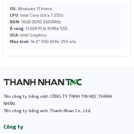
OS
: Windows 11 Home
CPU
: Intel Core Ultra 7 255U
RAM
: 16GB DDR5 5600MHz
Ổ cứng
: 512GB PCIe NVMe SSD
VGA
: Intel Graphics
Màn hình
: 14.0" FHD 60Hz 250 nits
Kết nối đầy đủ, webcam HD, pin lớn
Laptop HP Victus này hỗ trợ đầy đủ các cổng kết nối
hiện đại:
1 x USB 3.2 Gen 1 Type-C (hỗ trợ DisplayPort, HP Sleep
and Charge)
2 x USB 3.2 Gen 1 Type-A, 1 x HDMI, 1 x RJ45 LAN, 1 x
combo jack 3.5mm
Tên công ty tiếng việt: CÔNG TY TNHH TIN HỌC THÀNH
NHÂN.
Tên công ty tiếng anh: Thanh Nhan Co., Ltd.
Thành Nhân TNC
Công ty
Trợ lý AI • Phản hồi tức thì