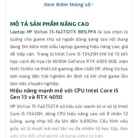
Xem thêm thông số
Chip AI
Không
MÔ TẢ SẢN PHẨM NÂNG CAO
Ổ đĩa
quang
Không DVD
Laptop HP Victus 15-fa2732TX B85LPPA
là lựa chọn lý
(DVD)
tưởng cho game thủ và người dùng sáng tạo nội dung
đang tìm kiếm một mẫu laptop gaming hiệu năng cao, giá
Pin
4 Cell - 70.07Wh
dễ tiếp cận. Trang bị Intel Core i5-13420H thế hệ 13 kết
hợp card đồ họa rời NVIDIA GeForce RTX 4050 6GB, màn
Full-sized keyboard with numeric
hình 144Hz và thiết kế gaming đậm chất HP, dòng Victus
Keyboard
keypad, 6-row, multimedia Fn keys,
mới mang đến trải nghiệm ổn định cả khi chơi game lẫn
backlit keyboard.
làm việc chuyên nghiệp.
Hiệu năng mạnh mẽ với CPU Intel Core i5
Đèn bàn
Gen 13 và RTX 4050
Có đèn bàn phím
phím
HP Victus 15-fa2732TX sở hữu sức mạnh từ vi xử lý Intel
Core i5-13420H, dòng CPU hiệu năng cao với 8 nhân 12
Chất liệu
Nhựa
luồng, xung nhịp tối đa lên đến 4.60GHz. Cấu hình này
giúp xử lý mượt mà mọi tác vụ đa nhiệm từ học tập, làm
Wifi
802.11 ax
việc cho đến chơi game và dựng video cơ bản.