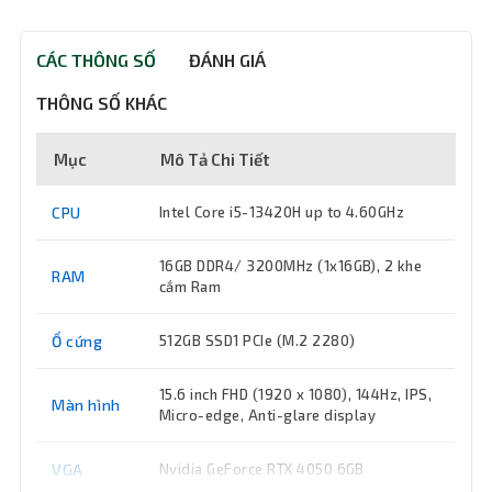
CÁC THÔNG SỐ
ĐÁNH GIÁ
THÔNG SỐ KHÁC
Mục
Mô Tả Chi Tiết
CPU
Intel Core i5-13420H up to 4.60GHz
16GB DDR4/ 3200MHz (1x16GB), 2 khe
RAM
cắm Ram
Ổ cứng
512GB SSD1 PCIe (M.2 2280)
15.6 inch FHD (1920 x 1080), 144Hz, IPS,
Màn hình
Micro-edge, Anti-glare display
VGA
Nvidia GeForce RTX 4050 6GB