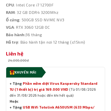
CPU
: Intel Core i7 12700F
RAM
: 32 GB DDR4 3200Mhz
Ổ cứng
: 500GB SSD NVME NV3
VGA
: RTX 3060 12GB OC
Bảo hành:
36 tháng
Hỗ trợ
: Bảo hành tận nơi 12 tháng (≤15km)
Liên hệ
24,000,000đ
KHUYẾN MÃI
+ Tặng
Phần mềm diệt Virus Kaspersky Standard
1U (1 thiết bị) trị giá 169.000 VND
(Từ 01/08/2026
đến 31/08/2026 hoặc đến khi hết quà)
Hoặc
+ Tặng
USB Wifi Totolink A650USM (633 Mbps/