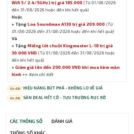
Wifi 5/ 2.4/5GHz) trị giá 185.000
(Từ 01/08/2026
đến 31/08/2026 hoặc đến khi hết quà)
Hoặc
+ Tặng
Loa Soundmax A130 trị giá 209.000
(Từ
01/08/2026 đến 31/08/2026 hoặc đến khi hết quà)
Và
+ Tặng
Miếng lót chuột Kingmaster L-18 trị giá
30.000 VND
(Từ 01/08/2026 đến 31/08/2026 hoặc
đến khi hết quà)
+
Giảm giá lên đến 200.000 VND khi mua kèm màn
hình
>>
Xem chi tiết
HIỆU NĂNG BỨT PHÁ - KHÔNG LO VỀ GIÁ
Ưu đãi
SĂN DEAL HẾT CỠ - TỰU TRƯỜNG RỰC RỠ
Ưu đãi
CÁC THÔNG SỐ
ĐÁNH GIÁ
THÔNG SỐ KHÁC