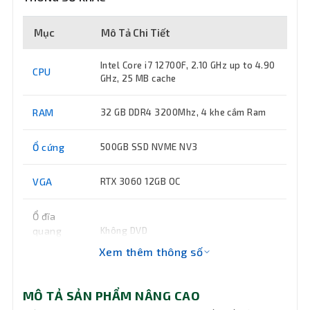
Mục
Mô Tả Chi Tiết
Intel Core i7 12700F, 2.10 GHz up to 4.90
CPU
GHz, 25 MB cache
RAM
32 GB DDR4 3200Mhz, 4 khe cắm Ram
Ổ cứng
500GB SSD NVME NV3
VGA
RTX 3060 12GB OC
Ổ đĩa
quang
Không DVD
(DVD)
Xem thêm thông số
Keyboard
Không đi kèm
MÔ TẢ SẢN PHẨM NÂNG CAO