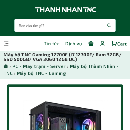
Tin tức
Dịch vụ
Cart
Máy bộ TNC Gaming 12700F (I7 12700F/ Ram 32GB/
SSD 500GB/ VGA 3060 12GB OC)
›
PC - Máy trạm - Server
›
Máy bộ Thành Nhân -
TNC
›
Máy bộ TNC - Gaming