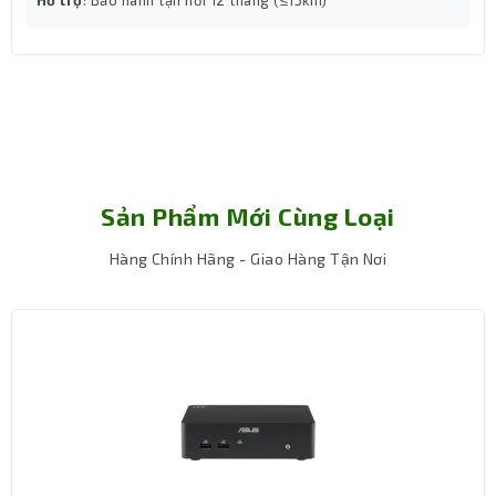
giúp tăng tốc độ đọc/ghi gấp nhiều lần so với ổ SSD
SATA truyền thống, nhờ đó thời gian khởi động hệ điều
hành, mở ứng dụng và tải game đều rút ngắn đáng kể.
Dung lượng 500 GB đủ để lưu trữ nhiều tựa game phổ
biến cùng các phần mềm cần thiết cho công việc. Với
game thủ, việc giảm thời gian chờ tải map hay load màn
chơi mang đến trải nghiệm mượt mà và liền mạch hơn.
Card đồ họa RTX 3060 12GB OC – cân bằng
Sản Phẩm Mới Cùng Loại
giữa hiệu năng và giá trị
Hàng Chính Hãng - Giao Hàng Tận Nơi
Chiếc card đồ họa NVIDIA RTX 3060 12GB phiên bản OC
(Overclocked) là lựa chọn hoàn hảo cho cấu hình gaming
tầm trung – cao cấp. Với dung lượng VRAM lớn 12 GB
GDDR6, RTX 3060 dễ dàng xử lý các game nặng ở độ
phân giải Full HD và QHD với thiết lập đồ họa cao.
Điểm mạnh của RTX 3060 nằm ở công nghệ Ray Tracing,
mang lại hiệu ứng ánh sáng, đổ bóng và phản chiếu vô
cùng chân thực. Bên cạnh đó, công nghệ DLSS tận dụng
trí tuệ nhân tạo để tăng tốc khung hình mà không đánh