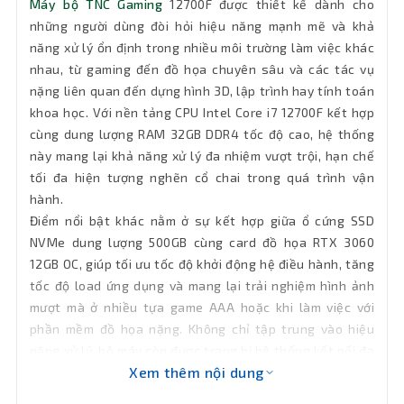
Máy bộ TNC Gaming
12700F được thiết kế dành cho
Wifi
Chưa có sẵn (có thể gắn thêm)
những người dùng đòi hỏi hiệu năng mạnh mẽ và khả
năng xử lý ổn định trong nhiều môi trường làm việc khác
Kết nối
1 x LAN 2.5Gb
nhau, từ gaming đến đồ họa chuyên sâu và các tác vụ
mạng LAN
nặng liên quan đến dựng hình 3D, lập trình hay tính toán
khoa học. Với nền tảng CPU Intel Core i7 12700F kết hợp
Bluetooth
Chưa có sẵn (có thể gắn thêm)
cùng dung lượng RAM 32GB DDR4 tốc độ cao, hệ thống
này mang lại khả năng xử lý đa nhiệm vượt trội, hạn chế
Phân loại
Thùng Tower
tối đa hiện tượng nghẽn cổ chai trong quá trình vận
hành.
Cổng xuất
1 x HDMI, 1 x VGA
Điểm nổi bật khác nằm ở sự kết hợp giữa ổ cứng SSD
hình
NVMe dung lượng 500GB cùng card đồ họa RTX 3060
12GB OC, giúp tối ưu tốc độ khởi động hệ điều hành, tăng
2 x USB 3.2 Gen 2, 2 x USB 3.2 Gen 1, 2 x
Cổng kết
tốc độ load ứng dụng và mang lại trải nghiệm hình ảnh
USB 2.0, 1 x PS/2 Keyboard/Mouse
combo, 1 x HDMI, 1 x DisplayPort, 3 x
nối
mượt mà ở nhiều tựa game AAA hoặc khi làm việc với
Audio jacks, 1 x LAN 2.5Gb
phần mềm đồ họa nặng. Không chỉ tập trung vào hiệu
năng xử lý, bộ máy còn được trang bị hệ thống kết nối đa
OS
Free Dos
Xem thêm nội dung
dạng, khả năng nâng cấp linh hoạt cùng thiết kế Tower
tối ưu không gian và tản nhiệt, phù hợp cho cả môi