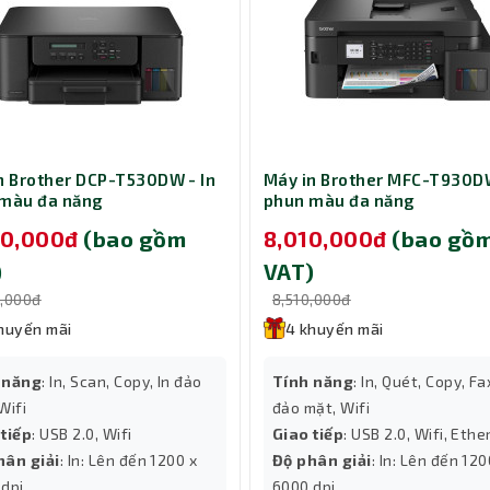
n Brother DCP-T530DW - In
Máy in Brother MFC-T930DW
màu đa năng
phun màu đa năng
00,000đ
(bao gồm
8,010,000đ
(bao gồ
)
VAT)
0,000đ
8,510,000đ
 dòng máy quét tài liệu chuyên nghiệp thuộc phân khúc cao cấp c
huyến mãi
4 khuyến mãi
iệp và tổ chức cần xử lý khối lượng tài liệu lớn hàng ngày. Với k
ng kết nối linh hoạt, model này là giải pháp tối ưu cho nhu cầu q
 năng
: In, Scan, Copy, In đảo
Tính năng
: In, Quét, Copy, Fax
a chuyên nghiệp.
Wifi
đảo mặt, Wifi
rộn, HP ScanJet Pro N6600 fnw1 còn hỗ trợ nhiều định dạng file,
 tiếp
: USB 2.0, Wifi
Giao tiếp
: USB 2.0, Wifi, Ethe
t kiệm năng lượng, đáp ứng tiêu chuẩn máy scan văn phòng hiện đại
hân giải
: In: Lên đến 1200 x
Độ phân giải
: In: Lên đến 120
canJet Pro N6600 fnw1 (20G08A)
 dpi
6000 dpi