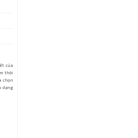
iết của
ệm thời
ựa chọn
đa dạng