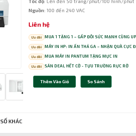
Tốc độ
: Lên đến 50 trang/phút/100 hình/phút
Nguồn
: 100 đến 240 VAC
Liên hệ
MUA 1 TẶNG 1 – GẤP ĐÔI SỨC MẠNH CÙNG U
Ưu đãi
MÁY IN HP: IN ẤN THẢ GA – NHẬN QUÀ CỰC 
Ưu đãi
MUA MÁY IN PANTUM TẶNG MỰC IN
Ưu đãi
SĂN DEAL HẾT CỠ - TỰU TRƯỜNG RỰC RỠ
Ưu đãi
Thêm Vào Giỏ
So Sánh
SỐ KHÁC