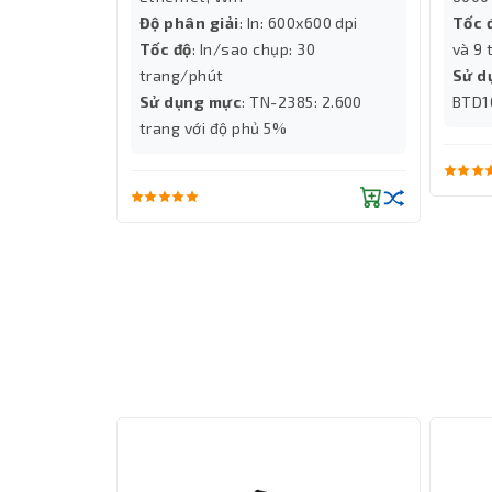
TN-2385
Độ phân giải
: In: 600x600 dpi
Tốc 
Tốc độ
: In/sao chụp: 30
và 9 
trang/phút
Sử d
Sử dụng mực
: TN-2385: 2.600
BTD1
trang với độ phủ 5%