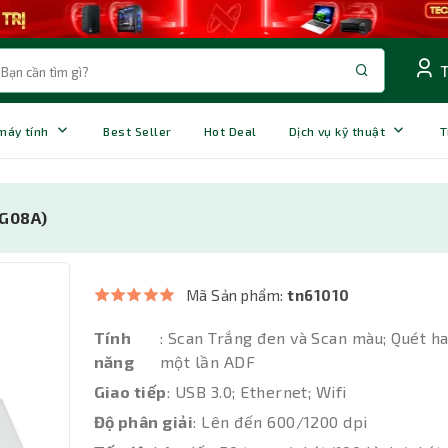
 máy tính
Best Seller
Hot Deal
Dịch vụ kỹ thuật
T
0G08A)
Mã Sản phẩm:
tn61010
Tính
: Scan Trắng đen và Scan màu; Quét h
năng
một lần ADF
Giao tiếp
: USB 3.0; Ethernet; Wifi
Độ phân giải
: Lên đến 600/1200 dpi