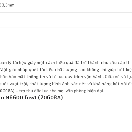
 133,3mm
uản lý tài liệu giấy một cách hiệu quả đã trở thành nhu cầu cấp th
ột giải pháp quét tài liệu chất lượng cao không chỉ giúp tiết ki
hần bảo mật thông tin và tối ưu quy trình vận hành. Giữa vô số l
 quét vượt trội, chất lượng hình ảnh sắc nét và khả năng kết nối 
G08A) – trợ thủ đắc lực cho mọi văn phòng hiện đại.
Pro N6600 fnw1 (20G08A)