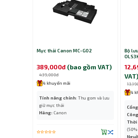
g Brother
Mực thải Canon MC-G02
Bộ lư
OLS3
(Onl
o gồm
389,000đ
(bao gồm VAT)
12,
439,000đ
VAT
4 khuyến mãi
13,19
4 k
Tính năng chính
: Thu gom và lưu
giữ mực thải
aser đen
Cổng
Hãng:
Canon
Công
Tốc độ quét ấn tượng: Lên đến 50 tran
B2.0
Thời
tiết kiệm tối đa thời gian xử lý tài liệu.
200 dpi
(50% 
Độ phân giải cao: Khay ADF 600 dpi (m
 trang/phút
Ngu
lượng ảnh sắc nét, màu sắc trung thực