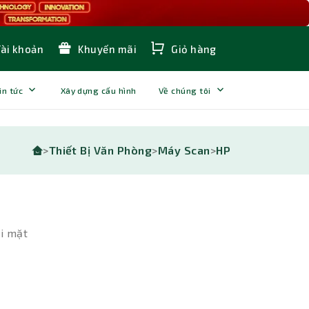
Tài khoản
Khuyến mãi
Giỏ hàng
in tức
Xây dựng cấu hình
Về chúng tôi
>
Thiết Bị Văn Phòng
>
Máy Scan
>
HP
ai mặt