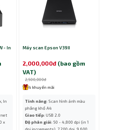
 - In
Máy scan Epson V39II
Máy in kim
m
2,000,000đ
(bao gồm
13,690,
VAT)
VAT)
2,500,000đ
14,290,000
ủa HP,
4 khuyến mãi
4 khuyến
hả năng
uét tài
Tính năng
:
, In
Tính năng
: Scan hình ảnh màu
Giao tiếp
: 
phẳng khổ A4
 tương
Độ phân giả
rnet
Giao tiếp
: USB 2.0
Tốc độ
: Up 
.
Sử dụng m
0 x
Độ phân giải
: 50 - 4,800 dpi (in 1
dpi increments), 7,200 dpi, 9,600