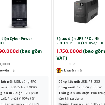
u điện Cyber Power
Bộ lưu điện UPS PROLINK
KEC
PRO1201SFCU (1200VA/60
ine/3000VA/2700W)
690,000đ
(bao gồm
1,750,000đ
(bao gồ
)
VAT)
0,000đ
1,980,000đ
huyến mãi
4 khuyến mãi
 kết nối
: USB, cổng EPO
Cổng kết nối
: USB, RS-232
 suất
: 3000VA / 2700W
Công suất
: 1200VA / 600W
g/phút hoặc 100 hình/phút (đen trắng, xám, màu ở 300 dpi)
 gian lưu điện
: 12,7 phút
Thời gian lưu điện
: Phụ thu
tải), 4 phút (100% tải)
vào tải sử dụng
àu và đơn sắc) và Flatbed 1200 dpi (màu và đơn sắc) – cho 
ồn
:Điện áp vào 230V ±10%
Nguồn
: Điện áp vào 230VAC
.