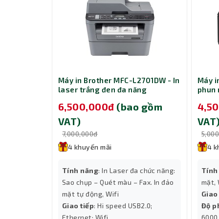
21D - In
Máy in Brother MFC-L2701DW - In
Máy i
năng
laser trắng đen đa năng
phun 
 gồm
6,500,000đ
(bao gồm
4,5
VAT)
VAT
7,000,000đ
5,00
Máy scan HP ScanJet Pro N6600 fnw1 (20G08A) là
4 khuyến mãi
4 k
được thiết kế đặc biệt cho văn phòng, doanh ngh
quét tốc độ cao, chất lượng hình ảnh sắc nét cù
n 2 mặt tự
Tính năng
: In Laser đa chức năng:
Tính
liệu khổ A4, quét 2 mặt tự động và lưu trữ số hó
Sao chụp – Quét màu – Fax. In đảo
mặt, 
Không chỉ phù hợp cho môi trường làm việc bận 
mặt tự động, Wifi
Giao
thích đa hệ điều hành và tích hợp công nghệ tiế
600dpi
Giao tiếp
: Hi speed USB2.0;
Độ p
Đặc điểm nổi bật của Máy scan HP S
ang/phút
Ethernet; Wifi
6000