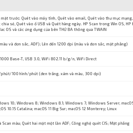
 mặt trước: Quét vào máy tính, Quét vào email, Quét vào thư mục mạng,
 chia sẻ, Quét vào ổ USB và Quét hàng ngày. HP Scan trong Win OS, HP
Mac OS và các ứng dụng của bên THỨ BA thông qua TWAIN
(màu và đơn sắc, ADF); Lên đến 1200 dpi (màu và đơn sắc, mặt phẳng)
000 Base-T, USB 3.0, WiFi 802.11 b/g/n, WiFi Direct
/phút/100 hình/phút (đen trắng, xám và màu, 300 dpi)
dows 10; Windows 8; Windows 8.1; Windows 7; Windows Server; macO
cOS 10.15 Catalina; macOS 11 Big Sur; macOS 12 Monterey; Linux
à Scan màu; Quét hai mặt một lần ADF; Công nghệ quét CIS; Mặt phẳng