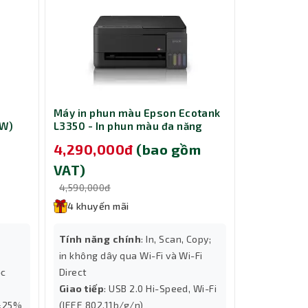
Máy in phun màu Epson Ecotank
Máy in phu
0W)
L3350 - In phun màu đa năng
L3310 - In
m
4,290,000đ
(bao gồm
3,390,0
VAT)
VAT)
4,590,000đ
3,690,000đ
4 khuyến mãi
4 khuyến
Tính năng chính
: In, Scan, Copy;
Tính năng
in không dây qua Wi-Fi và Wi-Fi
hệ thống m
 giúp
ộc
Direct
Giao tiếp
:
Giao tiếp
: USB 2.0 Hi-Speed, Wi-Fi
Độ phân gi
chất
 ±25%
(IEEE 802.11b/g/n)
Tốc độ
: Tố